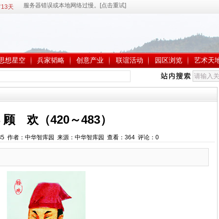
13天
思想星空
兵家韬略
创意产业
联谊活动
园区浏览
艺术天
4 顾 欢（420～483）
4:32:35 作者：中华智库园 来源：中华智库园 查看：
364
评论：
0