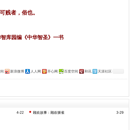
可贱者，俗也。
华智库园编《中华智圣》一书
空间
新浪微博
人人网
开心网
百度空间
和讯
天涯社区
）
4-22
顾欢故事：顾欢驱雀
3-29