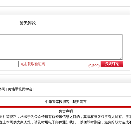
暂无评论
点击获取验证码
(
0
/500)
游网
|
黄埔军校同学会
|
中华智库园博客
-
我要留言
免责声明
件等资料，均出于为公众传播有益资讯信息之目的，其版权归版权所有人所有。所
宜上本网供大家浏览，请及时用电子邮件通知我们，以便即时删除，避免给双方造成