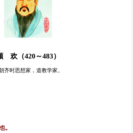
顾 欢（
420
～
483
）
朝齐时思想家，道教学家。
也。