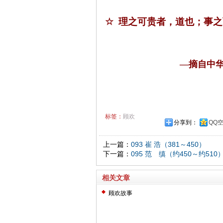
☆
理之可贵者，道也；事之
—摘自中
标签：
顾欢
分享到：
QQ
上一篇：
093 崔 浩（381～450）
下一篇：
095 范 缜（约450～约510
相关文章
顾欢故事