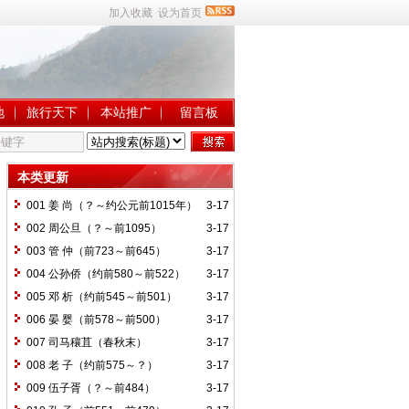
加入收藏
设为首页
地
旅行天下
本站推广
留言板
本类更新
001 姜 尚（？～约公元前1015年）
3-17
002 周公旦（？～前1095）
3-17
003 管 仲（前723～前645）
3-17
004 公孙侨（约前580～前522）
3-17
005 邓 析（约前545～前501）
3-17
006 晏 婴（前578～前500）
3-17
007 司马穰苴（春秋末）
3-17
008 老 子（约前575～？）
3-17
009 伍子胥（？～前484）
3-17