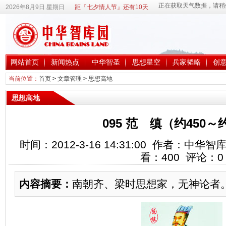
2026年8月9日 星期日
距『七夕情人节』还有10天
网站首页
新闻热点
中华智圣
思想星空
兵家韬略
创
当前位置：
首页
>
文章管理
>
思想高地
思想高地
095 范 缜（约450～
时间：2012-3-16 14:31:00 作者：中
看：
400
评论：
0
内容摘要：
南朝齐、梁时思想家，无神论者