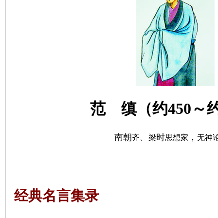
范 缜（约
450
～
南朝
、
时
，
齐
梁
思想家
无神
经典名言集录