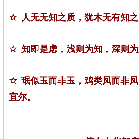
☆
人无无知之质，犹木无有知之
☆
知即是虑，浅则为知，深则为
☆
珉似玉而非玉，鸡类凤而非凤
宜尔。