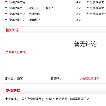
范缜故事六篇
4-22
范缜故事之一
范缜故事之二：辩摧众口，日服千人
3-29
范缜故事之
范缜故事之四：反对迷信
3-29
范缜故事之
范缜故事之六：范缜求学
3-29
相关评论
暂无评论
[手写输入]
[表情]
评论者：
验证码：
点击获取验证码
中企集成
|
中国共产党新闻网
|
中红网-红色旅游网
|
黄埔军校同学会
|