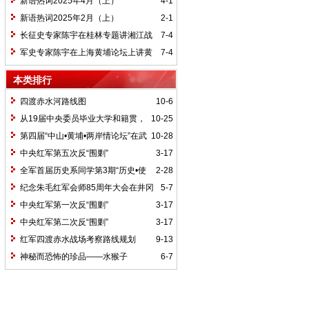
新语热词2025年4月（上）
4-1
新语热词2025年2月（上）
2-1
长征史专家陈宇在桂林专题讲湘江战
7-4
役精神
军史专家陈宇在上海黄埔论坛上讲黄
7-4
埔精神与国家统一大业
本类排行
四渡赤水河路线图
10-6
从19届中央委员毕业大学和籍贯，
10-25
看当代中国文化区域积淀
第四届“中山•黄埔•两岸情论坛”在武
10-28
汉举行
中央红军第五次反“围剿”
3-17
全军首届历史系同学第3期“历史•使
2-28
命”论坛纪要
纪念朱毛红军会师85周年大会在井冈
5-7
山召开
中央红军第一次反“围剿”
3-17
中央红军第二次反“围剿”
3-17
红军四渡赤水战场考察路线规划
9-13
神秘而恐怖的珍品——水猴子
6-7