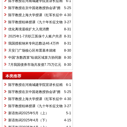
陈宇教授在河南城建学院宣讲长征精
6-1
神及红25军长征史
陈宇教授在京中国老教授协会讲“拥
5-25
抱中华新文明”
陈宇教授上海大学授课《红军长征中
4-30
的黄埔师生》
陈宇教授桂林授课《九十年长征文物
3-27
鉴赏》
优化离境退税扩大入境消费
8-31
2025年1-7月职工医保个人账户共济
8-31
2.31亿人次 共济金额304.57亿元
我国授权纳米专利总数达46.4万件
8-31
天安门广场核心区布置基本就绪
8-30
中国“东数西算”绘就区域算力协同新
8-30
图景
7月我国债券市场共发债7.75万亿元
8-30
本类推荐
陈宇教授在河南城建学院宣讲长征精
6-1
神及红25军长征史
陈宇教授在京中国老教授协会讲“拥
5-25
抱中华新文明”
陈宇教授上海大学授课《红军长征中
4-30
的黄埔师生》
陈宇教授桂林授课《九十年长征文物
3-27
鉴赏》
新语热词2025年5月（上）
5-1
新语热词2025年4月（下）
4-15