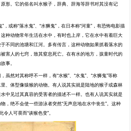
了原形。它的俗名叫水猴子，辞典、辞海等辞书对其没有记
”，或称“落水鬼”、“水狮鬼”，在日本称“河童”，有恐怖电影描
。这种动物常年生活在水中，有时也上岸，它在水中有着巨大
梭于不同的池塘和江河。多有传言，这种动物如果抓着落水的
满被害人的七窍，致其窒息死亡。在有水的地方，孩童时代的
的故事。
虽然对其称呼不一样，有“水猴”、“水鬼”、“水狮鬼”等称
水里、体型像猿猴的动物。有人说其实就是陆地的猴子或森林
在水中见过其真容的受害者的描述不一样。也有人说其实就是
物，绝不会使一些游泳者突然“无声息地在水中丧生”。这种
此令人可畏而“谈猴色变”。