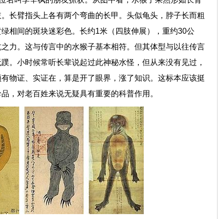
肢。长臂指头上各有两个弯曲的长甲。头似龟头，脖子长而粗
绿相间的斑块迷彩色。长约1米（四肢伸展），重约30公
抗之力。这与传言中的水猴子基本相符。但其体型与以往传言
无蹼。小时候常听长辈说起过此神秘水怪，但从来没有见过，
频有物证、实证在，算是开了眼界，涨了知识。这标本应该挺
珍品，对老百姓来说无疑具有重要的科普作用。