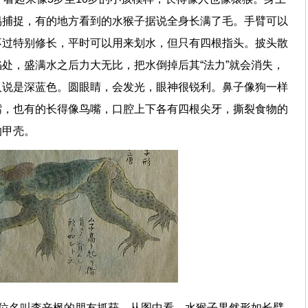
易捕捉，有的地方看到的水猴子据说全身长满了毛。手臂可以
不过特别修长，平时可以用来划水，但只有四根指头。披头散
处，盛满水之后力大无比，把水倒掉后其“法力”就会消失，
人说是深蓝色。圆眼睛，会发光，眼神很锐利。鼻子像狗一样
嘴，也有的长得像鸟嘴，口腔上下各有四根尖牙，撕裂食物的
的甲壳。
一位名叫李辛枫的朋友抓获。从图中看，水猴子果然形如长臂