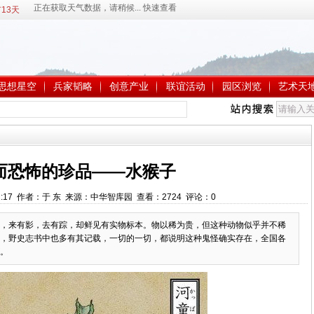
13天
思想星空
兵家韬略
创意产业
联谊活动
园区浏览
艺术天
而恐怖的珍品——水猴子
3:42:17 作者：于 东 来源：中华智库园 查看：
2724
评论：
0
，来有影，去有踪，却鲜见有实物标本。物以稀为贵，但这种动物似乎并不稀
，野史志书中也多有其记载，一切的一切，都说明这种鬼怪确实存在，全国各
。