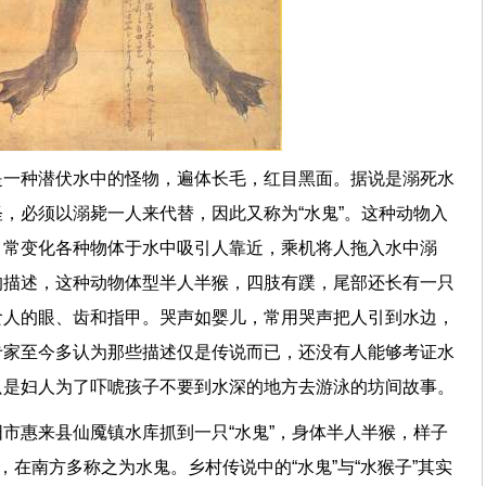
是一种潜伏水中的怪物，遍体长毛，红目黑面。据说是溺死水
，必须以溺毙一人来代替，因此又称为“水鬼”。这种动物入
，常变化各种物体于水中吸引人靠近，乘机将人拖入水中溺
的描述，这种动物体型半人半猴，四肢有蹼，尾部还长有一只
食人的眼、齿和指甲。哭声如婴儿，常用哭声把人引到水边，
专家至今多认为那些描述仅是传说而已，还没有人能够考证水
只是妇人为了吓唬孩子不要到水深的地方去游泳的坊间故事。
市惠来县仙魇镇水库抓到一只“水鬼”，身体半人半猴，样子
，在南方多称之为水鬼。乡村传说中的“水鬼”与“水猴子”其实