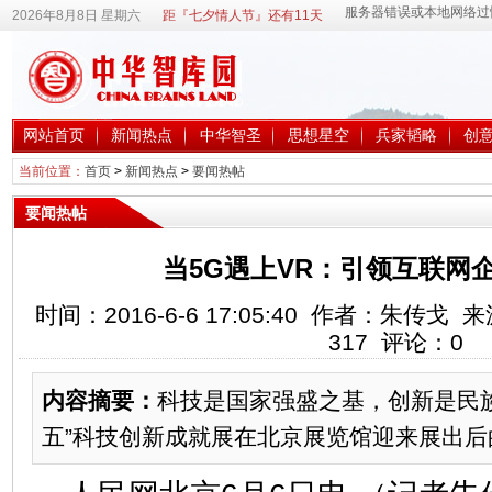
2026年8月8日 星期六
距『七夕情人节』还有11天
网站首页
新闻热点
中华智圣
思想星空
兵家韬略
创
当前位置：
首页
>
新闻热点
>
要闻热帖
要闻热帖
当5G遇上VR：引领互联网
时间：2016-6-6 17:05:40 作者：朱传戈
317
评论：
0
内容摘要：
科技是国家强盛之基，创新是民族
五”科技创新成就展在北京展览馆迎来展出后