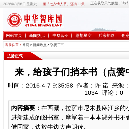
2026年8月8日 星期六
距『七夕情人节』还有11天
网站首页
新闻热点
中华智圣
思想星空
兵家韬略
创
当前位置：
首页
>
新闻热点
>
弘扬正气
弘扬正气
来，给孩子们捎本书（点赞
时间：2016-4-7 9:35:58 作者：许 诺
1034
评论：
0
内容摘要：
在西藏，拉萨市尼木县麻江乡的
进新建成的图书室，摩挲着一本本课外书不
借回家，边放牛边大声朗读。