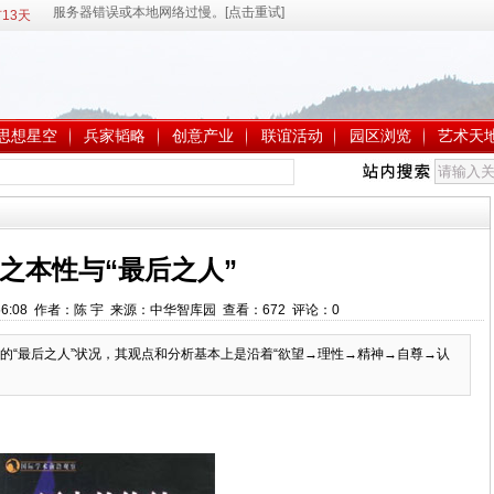
13天
思想星空
兵家韬略
创意产业
联谊活动
园区浏览
艺术天
之本性与“最后之人”
16:56:08 作者：陈 宇 来源：中华智库园 查看：
672
评论：
0
的“最后之人”状况，其观点和分析基本上是沿着“欲望→理性→精神→自尊→认