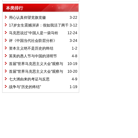
本类排行
用心认真仰望党旗党徽
3-22
17岁女生震撼演讲：假如我活了两千
3-12
岁，我的祖国她是谁？
马克思说过“中国人是一袋马铃
12-24
薯”吗
评《中国当代社会阶层分析》
3-24
资本主义绝不是历史的终结
1-2
英美的愚人节与中国的清明节
4-8
首届"世界马克思主义大会"观察与
10-19
综述之二
首届"世界马克思主义大会"观察与
10-20
综述之三
七大洲由来的考证与反思
4-9
战争与“历史的终结”
1-19