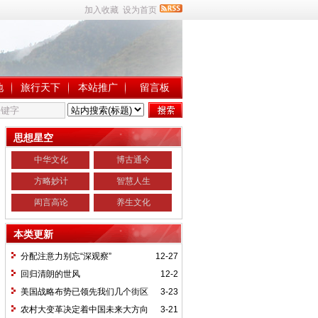
加入收藏
设为首页
地
旅行天下
本站推广
留言板
思想星空
中华文化
博古通今
方略妙计
智慧人生
闳言高论
养生文化
本类更新
分配注意力别忘“深观察”
12-27
回归清朗的世风
12-2
美国战略布势已领先我们几个街区
3-23
农村大变革决定着中国未来大方向
3-21