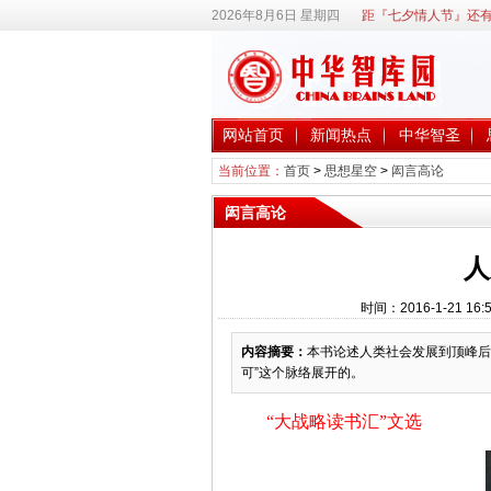
2026年8月6日 星期四
距『七夕情人节』还有
网站首页
新闻热点
中华智圣
当前位置：
首页
>
思想星空
>
闳言高论
闳言高论
人
时间：2016-1-21 
内容摘要：
本书论述人类社会发展到顶峰后
可”这个脉络展开的。
“大战略读书汇”文选