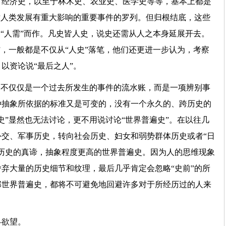
、经济史，以至于林木史、农业史、医学史等等，基本上都是
对人类发展有重大影响的重要事件的罗列。但归根结底，这些
为“人需”而作。凡史皆人史，说史还需从人之本身延展开去。
”，一般都是不仅从“人史”落笔，他们还更进一步认为，考察
以资论说“最后之人”。
，不仅仅是一个过去所发生的事件的流水账，而是一项辨别事
种抽象所依据的标准又是可变的，没有一个永久的、跨历史的
史”显然也无法讨论，更不用说讨论“世界普遍史”。在以往几
交、军事历史，转向社会历史、妇女和弱势群体历史或者“日
历史的真谛，抽象程度更高的世界普遍史。因为人的思维现象
弃大量的历史细节和纹理，最后几乎肯定会忽略“史前”的所
部世界普遍史，都将不可避免地回避许多对于所经历过的人来
—欲望。