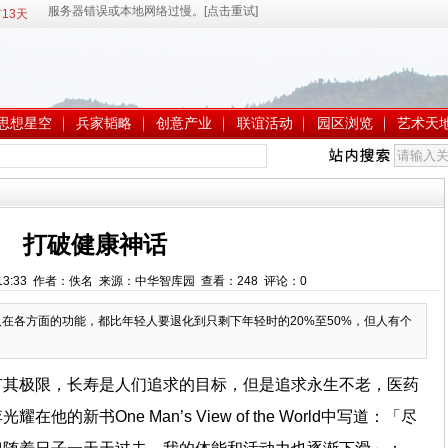
13天
思想星空
兵家韬略
创意产业
联谊活动
园区浏览
艺术天
打破健康神话
 9:13:33 作者：佚名 来源：中华智库园 查看：
248
评论：
0
人在各方面的功能，都比年轻人要退化到只剩下年轻时的20%至50%，但人有个
有其极限，长寿是人们追求的目标，但是追求永生不老，医药
的新书One Man’s View of the World中写道：「尽