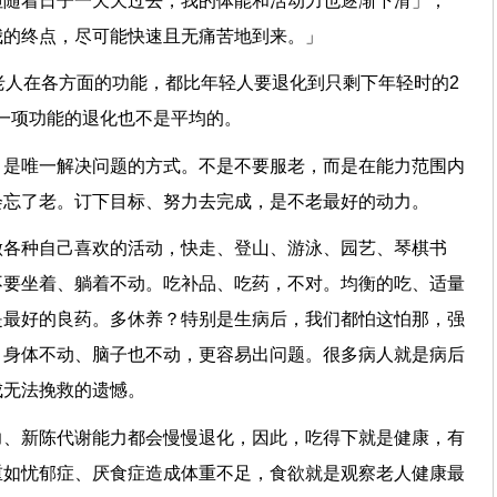
但随着日子一天天过去，我的体能和活动力也逐渐下滑」；
我的终点，尽可能快速且无痛苦地到来。」
老人在各方面的功能，都比年轻人要退化到只剩下年轻时的2
每一项功能的退化也不是平均的。
，是唯一解决问题的方式。不是不要服老，而是在能力范围内
会忘了老。订下目标、努力去完成，是不老最好的动力。
做各种自己喜欢的活动，快走、登山、游泳、园艺、琴棋书
不要坐着、躺着不动。吃补品、吃药，不对。均衡的吃、适量
是最好的良药。多休养？特别是生病后，我们都怕这怕那，强
，身体不动、脑子也不动，更容易出问题。很多病人就是病后
成无法挽救的遗憾。
力、新陈代谢能力都会慢慢退化，因此，吃得下就是健康，有
重如忧郁症、厌食症造成体重不足，食欲就是观察老人健康最