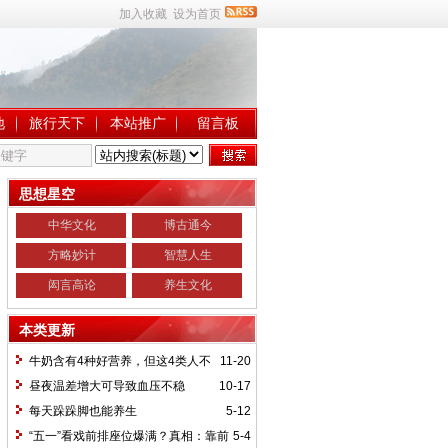
加入收藏
设为首页
地
旅行天下
本站推广
留言板
思想星空
中华文化
博古通今
方略妙计
智慧人生
闳言高论
养生文化
本类更新
牛奶含有4种好营养，但这4类人不
11-20
宜饮用
昼夜温差增大可导致血压不稳
10-17
每天跺跺脚也能养生
5-12
“五一”看戏前排座位爆满？真相：靠前
5-4