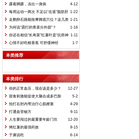
不一定最好
露着脚踝，冻出一身病
4-12
每周运动一两次 不足以“击退”脂肪肝
1-22
走鹅卵石路能按摩脚底穴位？这几类
1-21
人最好别走
为何说“霜打的青菜分外甜”？
1-16
你还在相信“长寿菜”红薯叶是“抗癌神
1-11
器”吗？
心情不好吃根香蕉 可舒缓神经
1-7
本类推荐
本类排行
你的正常血压，现在该是多少？
12-27
甜食刺激能促使大脑合成多巴胺
5-2
拍打右肘内弯治疗心肌梗塞
4-29
打通血管秘方
6-11
人生要闯过的最重要年龄门坎
12-20
烤红薯的最强药效
9-15
于康说吃
6-14