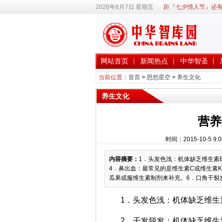
2026年8月7日 星期五
距『七夕情人节』还有
网站首页
新闻热点
中华智圣
当前位置：
首页
>
思想星空
>
养生文化
养生文化
营养
时间：2015-10-5
内容摘要：
1．头发色浅：机体缺乏维生素
4．鼻出血：最常见的是维生素C或维生素
瓜果或服维生素制剂来补充。6．口角干裂发
1．头发色浅：机体缺乏维生
2．干发脱发：机体缺乏维生