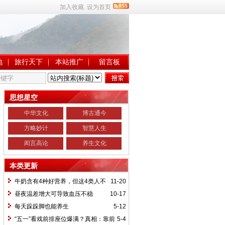
加入收藏
设为首页
地
旅行天下
本站推广
留言板
思想星空
中华文化
博古通今
方略妙计
智慧人生
闳言高论
养生文化
本类更新
牛奶含有4种好营养，但这4类人不
11-20
宜饮用
昼夜温差增大可导致血压不稳
10-17
每天跺跺脚也能养生
5-12
“五一”看戏前排座位爆满？真相：靠前
5-4