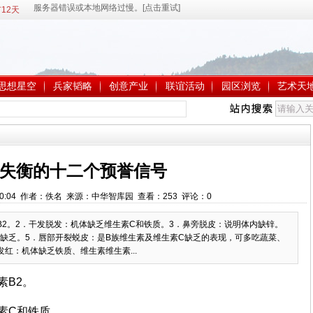
12天
思想星空
兵家韬略
创意产业
联谊活动
园区浏览
艺术天
失衡的十二个预誉信号
 9:00:04 作者：佚名 来源：中华智库园 查看：
253
评论：
0
B2。2．干发脱发：机体缺乏维生素C和铁质。3．鼻旁脱皮：说明体内缺锌。
K缺乏。5．唇部开裂蜕皮：是B族维生素及维生素C缺乏的表现，可多吃蔬菜、
红：机体缺乏铁质、维生素维生素...
素B2。
素C和铁质。