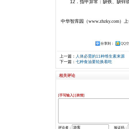
12．指甲异常：缺铁、缺锌
中华智库园（www.zhzky.com）
分享到：
QQ
上一篇：
人体必需的11种维生素来源
下一篇：
七种食油要轮换着吃
相关评论
[手写输入]
[表情]
评论者：
验证码：