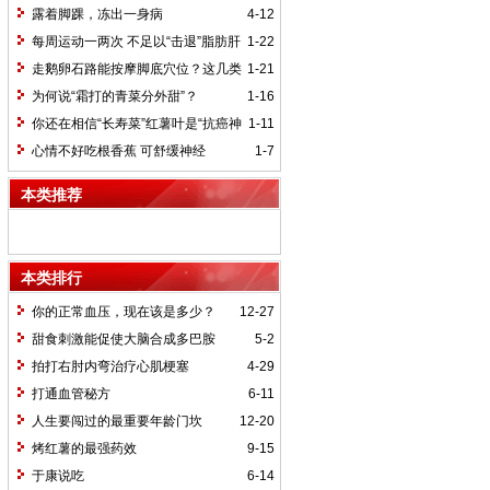
不一定最好
露着脚踝，冻出一身病
4-12
每周运动一两次 不足以“击退”脂肪肝
1-22
走鹅卵石路能按摩脚底穴位？这几类
1-21
人最好别走
为何说“霜打的青菜分外甜”？
1-16
你还在相信“长寿菜”红薯叶是“抗癌神
1-11
器”吗？
心情不好吃根香蕉 可舒缓神经
1-7
本类推荐
本类排行
你的正常血压，现在该是多少？
12-27
甜食刺激能促使大脑合成多巴胺
5-2
拍打右肘内弯治疗心肌梗塞
4-29
打通血管秘方
6-11
人生要闯过的最重要年龄门坎
12-20
烤红薯的最强药效
9-15
于康说吃
6-14