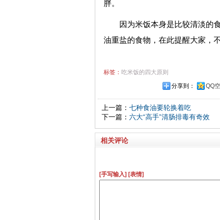
胖。
因为米饭本身是比较清淡的食
油重盐的食物，在此提醒大家，
标签：
吃米饭的四大原则
分享到：
QQ
上一篇：
七种食油要轮换着吃
下一篇：
六大“高手”清肠排毒有奇效
相关评论
[手写输入]
[表情]