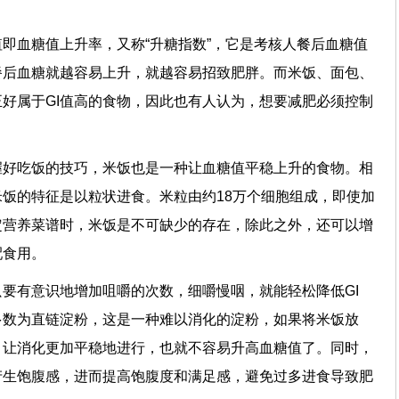
值即血糖值上升率，又称“升糖指数”，它是考核人餐后血糖值
餐后血糖就越容易上升，就越容易招致肥胖。而米饭、面包、
好属于GI值高的食物，因此也有人认为，想要减肥必须控制
握好吃饭的技巧，米饭也是一种让血糖值平稳上升的食物。相
饭的特征是以粒状进食。米粒由约18万个细胞组成，即使加
定营养菜谱时，米饭是不可缺少的存在，除此之外，还可以增
配食用。
要有意识地增加咀嚼的次数，细嚼慢咽，就能轻松降低GI
多数为直链淀粉，这是一种难以消化的淀粉，如果将米饭放
，让消化更加平稳地进行，也就不容易升高血糖值了。同时，
产生饱腹感，进而提高饱腹度和满足感，避免过多进食导致肥