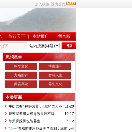
加入收藏
设为首页
地
旅行天下
本站推广
留言板
思想星空
中华文化
博古通今
方略妙计
智慧人生
闳言高论
养生文化
本类更新
牛奶含有4种好营养，但这4类人不
11-20
宜饮用
昼夜温差增大可导致血压不稳
10-17
每天跺跺脚也能养生
5-12
“五一”看戏前排座位爆满？真相：靠前
5-4