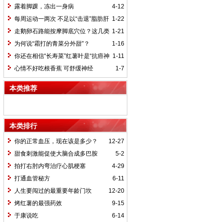
不一定最好
露着脚踝，冻出一身病
4-12
每周运动一两次 不足以“击退”脂肪肝
1-22
走鹅卵石路能按摩脚底穴位？这几类
1-21
人最好别走
为何说“霜打的青菜分外甜”？
1-16
你还在相信“长寿菜”红薯叶是“抗癌神
1-11
器”吗？
心情不好吃根香蕉 可舒缓神经
1-7
本类推荐
本类排行
你的正常血压，现在该是多少？
12-27
甜食刺激能促使大脑合成多巴胺
5-2
拍打右肘内弯治疗心肌梗塞
4-29
打通血管秘方
6-11
人生要闯过的最重要年龄门坎
12-20
烤红薯的最强药效
9-15
于康说吃
6-14