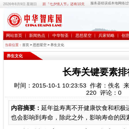
2026年8月9日 星期日
距『七夕情人节』还有10天
网站首页
新闻热点
中华智圣
思想星空
兵家韬略
创
当前位置：
首页
>
思想星空
>
养生文化
养生文化
长寿关键要素排
时间：2015-10-1 10:23:53 作者：
220
评论：
0
内容摘要：
延年益寿离不开健康饮食和积极
也会影响到寿命，除此之外，影响寿命的因