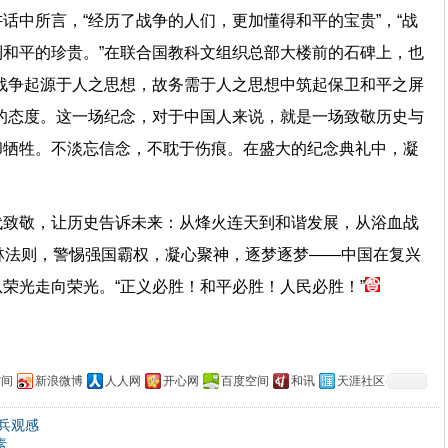
话中所言，“经历了战争的人们，更加懂得和平的宝贵”，“战
和平的珍贵。”在联合国教科文组织总部大楼前的石碑上，也
战争起源于人之思想，故务需于人之思想中筑起保卫和平之屏
的态度。这一场纪念，对于中国人来说，就是一场致敬历史与
却牺牲。不淡忘信念，不耽于伤痕。在盛大的纪念典礼中，凝
代致敬，让历史告诉未来：从烽火连天到和谐发展，从浴血战
林法则，警惕强国霸权，凝心聚神，逐梦逐梦——中国在复兴
荣光走向荣光。“正义必胜！和平必胜！人民必胜！”
空间
新浪微博
人人网
开心网
百度空间
和讯
天涯社区
兵观感
素