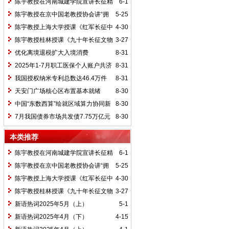
陈宇教授在河南城建学院宣讲长征精
6-1
神及红25军长征史
陈宇教授在京中国老教授协会讲“拥
5-25
抱中华新文明”
陈宇教授上海大学授课《红军长征中
4-30
的黄埔师生》
陈宇教授桂林授课《九十年长征文物
3-27
鉴赏》
优化离境退税扩大入境消费
8-31
2025年1-7月职工医保个人账户共济
8-31
2.31亿人次 共济金额304.57亿元
我国授权纳米专利总数达46.4万件
8-31
天安门广场核心区布置基本就绪
8-30
中国“东数西算”绘就区域算力协同新
8-30
图景
7月我国债券市场共发债7.75万亿元
8-30
本类推荐
陈宇教授在河南城建学院宣讲长征精
6-1
神及红25军长征史
陈宇教授在京中国老教授协会讲“拥
5-25
抱中华新文明”
陈宇教授上海大学授课《红军长征中
4-30
的黄埔师生》
陈宇教授桂林授课《九十年长征文物
3-27
鉴赏》
新语热词2025年5月（上）
5-1
新语热词2025年4月（下）
4-15