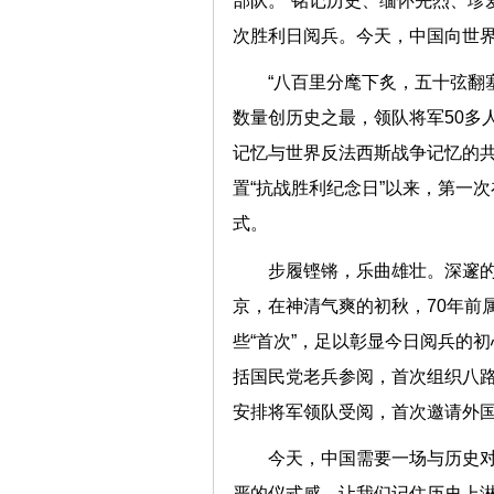
部队。“铭记历史、缅怀先烈、珍
次胜利日阅兵。今天，中国向世界
“八百里分麾下炙，五十弦翻
数量创历史之最，领队将军50多
记忆与世界反法西斯战争记忆的共
置“抗战胜利纪念日”以来，第一
式。
步履铿锵，乐曲雄壮。深邃
京，在神清气爽的初秋，70年前
些“首次”，足以彰显今日阅兵的
括国民党老兵参阅，首次组织八
安排将军领队受阅，首次邀请
今天，中国需要一场与历史
严的仪式感，让我们记住历史上