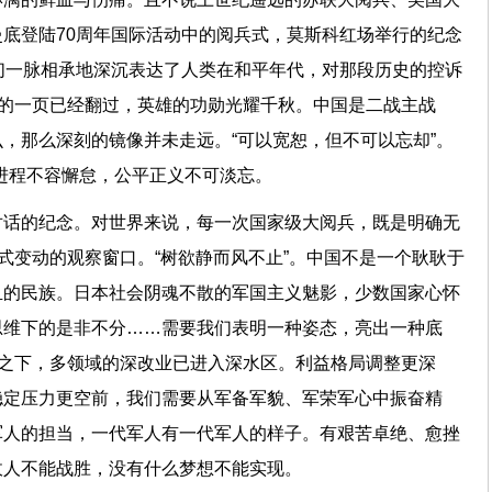
底登陆70周年国际活动中的阅兵式，莫斯科红场举行的纪念
们一脉相承地深沉表达了人类在和平年代，对那段历史的控诉
史的一页已经翻过，英雄的功勋光耀千秋。中国是二战主战
，那么深刻的镜像并未走远。“可以宽恕，但不可以忘却”。
平进程不容懈怠，公平正义不可淡忘。
对话的纪念。对世界来说，每一次国家级大阅兵，既是明确无
壳式变动的观察窗口。“树欲静而风不止”。中国不是一个耿耿于
血的民族。日本社会阴魂不散的军国主义魅影，少数国家心怀
思维下的是非不分……需要我们表明一种姿态，亮出一种底
”之下，多领域的深改业已进入深水区。利益格局调整更深
稳定压力更空前，我们需要从军备军貌、军荣军心中振奋精
军人的担当，一代军人有一代军人的样子。有艰苦卓绝、愈挫
么敌人不能战胜，没有什么梦想不能实现。