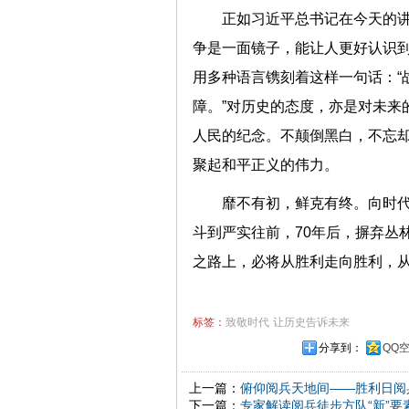
正如习近平总书记在今天的讲
争是一面镜子，能让人更好认识到
用多种语言镌刻着这样一句话：“
障。”对历史的态度，亦是对未来
人民的纪念。不颠倒黑白，不忘
聚起和平正义的伟力。
靡不有初，鲜克有终。向时
斗到严实往前，70年后，摒弃丛
之路上，必将从胜利走向胜利，从
标签：
致敬时代
让历史告诉未来
分享到：
QQ
上一篇：
俯仰阅兵天地间——胜利日阅
下一篇：
专家解读阅兵徒步方队“新”要