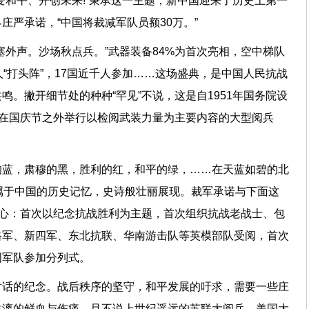
爱和平、开创未来!”秉承这一主题，新中国迎来了历史上第一
庄严承诺，“中国将裁减军队员额30万。”
塞外声。沙场秋点兵。”武器装备84%为首次亮相，空中梯队
人“打头阵”，17国近千人参加……这场盛典，是中国人民抗战
鸣。撇开细节处的种种“罕见”不说，这是自1951年国务院设
次在国庆节之外举行以检阅武装力量为主要内容的大型阅兵
的蓝，肃穆的黑，胜利的红，和平的绿，……在天蓝如碧的北
属于中国的历史记忆，史诗般壮丽展现。裁军承诺与下面这
初心：首次以纪念抗战胜利为主题，首次组织抗战老战士、包
路军、新四军、东北抗联、华南游击队等英模部队受阅，首次
外国军队参加分列式。
对话的纪念。战后秩序的坚守，和平发展的吁求，需要一些庄
淋漓的鲜血与伤痛。且不说上世纪遥远的苏联大阅兵、美国大