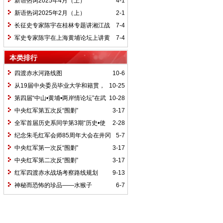
新语热词2025年4月（上）
4-1
新语热词2025年2月（上）
2-1
长征史专家陈宇在桂林专题讲湘江战
7-4
役精神
军史专家陈宇在上海黄埔论坛上讲黄
7-4
埔精神与国家统一大业
本类排行
四渡赤水河路线图
10-6
从19届中央委员毕业大学和籍贯，
10-25
看当代中国文化区域积淀
第四届“中山•黄埔•两岸情论坛”在武
10-28
汉举行
中央红军第五次反“围剿”
3-17
全军首届历史系同学第3期“历史•使
2-28
命”论坛纪要
纪念朱毛红军会师85周年大会在井冈
5-7
山召开
中央红军第一次反“围剿”
3-17
中央红军第二次反“围剿”
3-17
红军四渡赤水战场考察路线规划
9-13
神秘而恐怖的珍品——水猴子
6-7