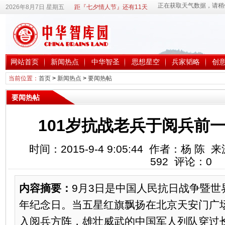
2026年8月7日 星期五
距『七夕情人节』还有11天
网站首页
新闻热点
中华智圣
思想星空
兵家韬略
创
当前位置：
首页
>
新闻热点
>
要闻热帖
要闻热帖
101岁抗战老兵于阅兵前一
时间：2015-9-4 9:05:44 作者：杨 
592
评论：
0
内容摘要：
9月3日是中国人民抗日战争暨世
年纪念日。当五星红旗飘扬在北京天安门广
入阅兵方阵，雄壮威武的中国军人列队穿过