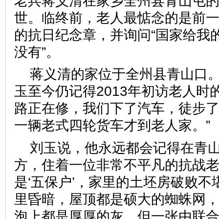
老兵蒋义清在家乡全州县青山屯
世。临终前，老人最惦念的是前
的抗日纪念章，并询问“国家给我
没有”。
蒋义清的家位于全州县青山口
玉至今仍记得2013年初访老人时
路正在修，我们下了汽车，徒步
一辆老式四轮货车才到老人家
刘玉说，他永远都会记得在青
方，住着一位非常不平凡的抗战老
是‘五保户’，家里的土坯房破败
里昏暗，屋顶都是硕大的蜘蛛网
泡上都是厚厚的灰。但一张由联