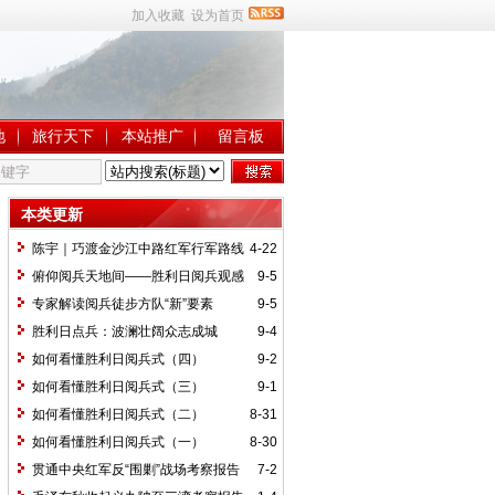
加入收藏
设为首页
地
旅行天下
本站推广
留言板
本类更新
陈宇｜巧渡金沙江中路红军行军路线
4-22
考察报告
俯仰阅兵天地间——胜利日阅兵观感
9-5
专家解读阅兵徒步方队“新”要素
9-5
胜利日点兵：波澜壮阔众志成城
9-4
如何看懂胜利日阅兵式（四）
9-2
如何看懂胜利日阅兵式（三）
9-1
如何看懂胜利日阅兵式（二）
8-31
如何看懂胜利日阅兵式（一）
8-30
贯通中央红军反“围剿”战场考察报告
7-2