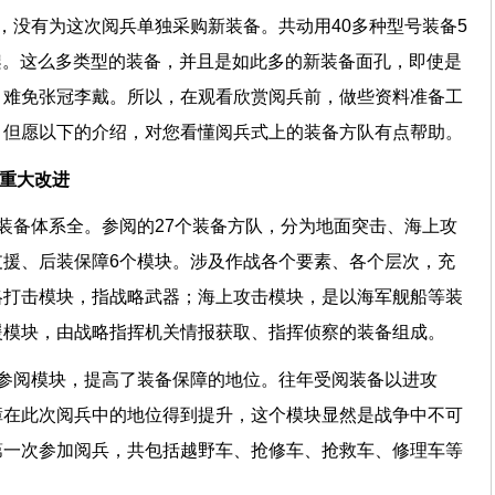
备，没有为这次阅兵单独采购新装备。共动用40多种型号装备5
0余架。这么多类型的装备，并且是如此多的新装备面孔，即使是
，难免张冠李戴。所以，在观看欣赏阅兵前，做些资料准备工
。但愿以下的介绍，对您看懂阅兵式上的装备方队有点帮助。
的重大改进
装备体系全。参阅的27个装备方队，分为地面突击、海上攻
援、后装保障6个模块。涉及作战各个要素、各个层次，充
略打击模块，指战略武器；海上攻击模块，是以海军舰船等装
援模块，由战略指挥机关情报获取、指挥侦察的装备组成。
为参阅模块，提高了装备保障的地位。往年受阅装备以进攻
障在此次阅兵中的地位得到提升，这个模块显然是战争中不可
第一次参加阅兵，共包括越野车、抢修车、抢救车、修理车等