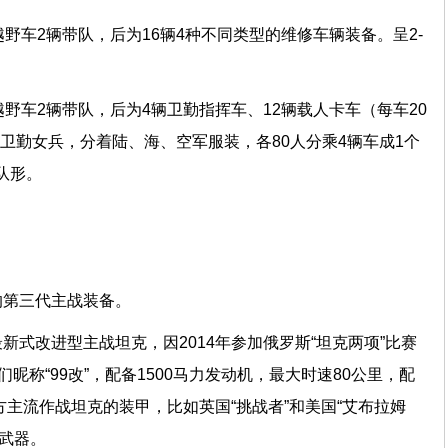
野车2辆带队，后为16辆4种不同类型的维修车辆装备。呈2-
越野车2辆带队，后为4辆卫勤指挥车、12辆载人卡车（每车20
名卫勤女兵，分着陆、海、空军服装，各80人分乘4辆车成1个
3队形。
的第三代主战装备。
军最新式改进型主战坦克，因2014年参加俄罗斯“坦克两项”比赛
昵称“99改”，配备1500马力发动机，最大时速80公里，配
方主流作战坦克的装甲，比如英国“挑战者”和美国“艾布拉姆
牌武器。