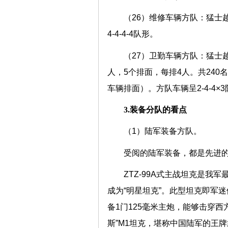
（26）维修车辆方队：猛士越
4-4-4-4队形。
（27）卫勤车辆方队：猛士
人，5个排面，每排4人。共240
车辆排面）。方队车辆呈2-4-4×
3.装备分队的看点
（1）陆军装备方队。
受阅的陆军装备，都是先进
ZTZ-99A式主战坦克是我
成为“明星坦克”。此型坦克即军迷们
备1门125毫米主炮，能够击穿西
斯”M1坦克，堪称中国陆军的王