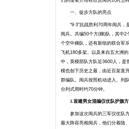
们的读者介绍在欣赏阅兵式时怎样
一、徒步方队的亮点
“9·3”抗战胜利70周年阅
阅兵。共编50个方(梯)队，其中
个空中梯队，还有新组的联合军乐
飞机180多架。以及来自五大洲的
中，英模部队方队近3600人，
模也创下历史之最，由近百架直
群编队。阅兵按照机动进入、列队
分列式用时约70分钟。
1.首建男女混编仪仗队护旗
参加这次阅兵的三军仪仗队方
最大阵容亮相阅兵，他们分着陆、