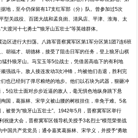
据地，至今仍保留有17支红军部（分）队。曾参加过5次
、平型关战役、百团大战和孟良崮、清风店、平津、淮海、太
大渡河十七勇士”“狼牙山五壮士”等英雄群体。
察冀边区进行大扫荡。八路军晋察冀军区第1军分区第1团7连6班
义、胡福才、胡德林，接受了阻击日军的任务，登上狼牙山棋
兵力猛扑狼牙山。马宝玉等5位战士，凭借居高临下的有利地
顽强战斗。敌人接连发动3次冲锋，均被他们击退，胜利完
士们也已经到了弹尽粮绝的地步。他们以石块为武器，狠砸冲
，5位壮士面对步步近逼的敌人，毫无惧色地纵身跳下悬
殉国，葛振林、宋学义被山腰的树枝挂住，幸免于难。5名
被誉为“狼牙山五壮士”。1942年5月，晋察冀军区举行
胜利祝捷大会，晋察冀军区领导机关授予3名烈士“模范荣誉战
为中国共产党党员；通令嘉奖葛振林、宋学义，并授予“勇敢