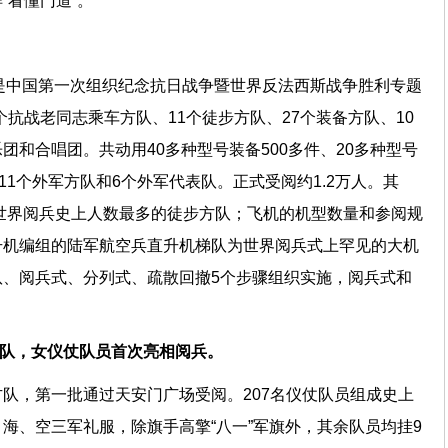
“看懂门道”。
兵，是中国第一次组织纪念抗日战争暨世界反法西斯战争胜利专题
2个抗战老同志乘车方队、11个徒步方队、27个装备方队、10
团和合唱团。共动用40多种型号装备500多件、20多种型号
11个外军方队和6个外军代表队。正式受阅约1.2万人。其
是世界阅兵史上人数最多的徒步方队；飞机的机型数量和参阅规
升机编组的陆军航空兵直升机梯队为世界阅兵式上罕见的大机
、阅兵式、分列式、疏散回撤5个步骤组织实施，阅兵式和
方队，女仪仗队员首次亮相阅兵。
队，第一批通过天安门广场受阅。207名仪仗队员组成史上
海、空三军礼服，除旗手高擎“八一”军旗外，其余队员均挂9