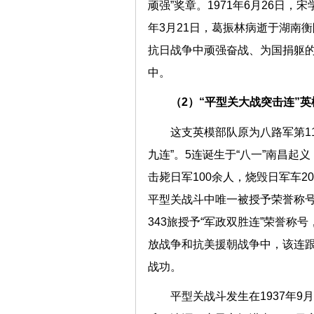
顽强”奖章。1971年6月26日，
年3月21日，葛振林病逝于湖南衡
抗日战争中顽强奋战、为国捐躯的
中。
（2）“平型关大战突击连”英
这支英模部队原为八路军第11
九连”。5连诞生于“八一”南昌起
击毙日军100余人，烧毁日军车2
平型关战斗中唯一被授予荣誉称
343旅授予“军政双胜连”荣誉称
放战争和抗美援朝战争中，该连
战功。
平型关战斗发生在1937年9