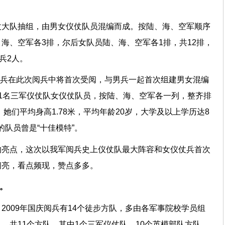
仗大队抽组，由男女仪仗队员混编而成。按陆、海、空军顺序
海、空军各3排，尔后女队员陆、海、空军各1排，共12排，
兵2人。
仪仗兵在此次阅兵中将首次受阅，与男兵一起首次组建男女混编
1名三军仪仗队女仪仗队员，按陆、海、空军各一列，整齐排
。她们平均身高1.78米，平均年龄20岁，大学及以上学历达8
的队员曾是“十佳模特”。
的亮点，这次以我军阅兵史上仪仗队最大阵容和女仪仗兵首次
闪亮，看点频现，赞点多多。
。
2009年国庆阅兵有14个徒步方队，多由各军事院校学员组
，共11个方队，其中1个三军仪仗队、10个英模部队方队。