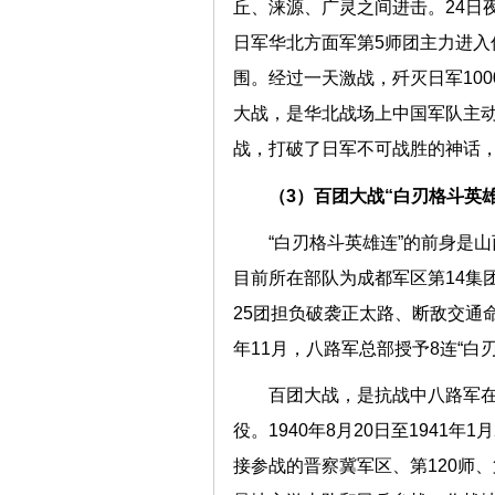
丘、涞源、广灵之间进击。24日
日军华北方面军第5师团主力进入
围。经过一天激战，歼灭日军10
大战，是华北战场上中国军队主
战，打破了日军不可战胜的神话
（3）百团大战“白刃格斗英
“白刃格斗英雄连”的前身是山
目前所在部队为成都军区第14集团
25团担负破袭正太路、断敌交通
年11月，八路军总部授予8连“白
百团大战，是抗战中八路军
役。1940年8月20日至1941
接参战的晋察冀军区、第120师、