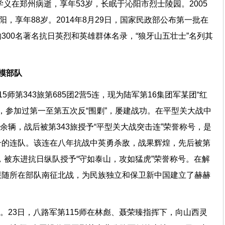
宋学义在郑州病逝，享年53岁，长眠于沁阳市烈士陵园。2005
阳，享年88岁。2014年8月29日，国家民政部公布第一批在
300名著名抗日英烈和英雄群体名录，“狼牙山五壮士”名列其
模部队
5师第343旅第685团2营5连，现为陆军第16集团军某团“红
义，参加过第一至第五次反“围剿”，屡建战功。在平型关大战中
0余辆，战后被第343旅授予“平型关大战突击连”荣誉称号，是
号的连队。该连在八年抗战中英勇杀敌，战果辉煌，先后被第
号，被东进抗日纵队授予“守如泰山，攻如猛虎”荣誉称号。在解
跟随所在部队南征北战，为民族独立和保卫新中国建立了赫赫
月。23日，八路军第115师在林彪、聂荣臻指挥下，向山西灵