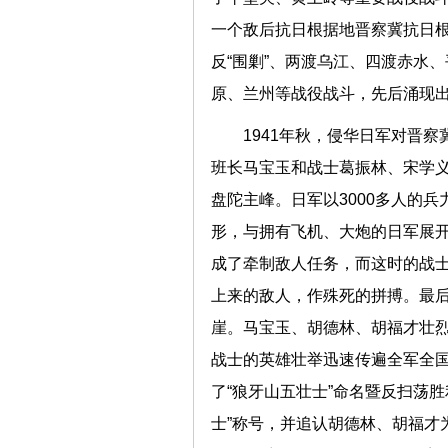
一个敌后抗日根据地晋察冀抗日根
反“围剿”、两渡乌江、四渡赤水
原、兰州等战役战斗，先后涌现出“
1941年秋，侵华日军对晋
班长马宝玉和战士葛振林、宋学
盘陀主峰。日军以3000多人的
形，与拥有飞机、大炮的日军展开
成了牵制敌人任务，而这时的战
上来的敌人，作殊死的拼搏。最后
崖。马宝玉、胡德林、胡福才壮烈
战士的英雄壮举迅速传遍全军全国，
了“狼牙山五壮士”命名暨反扫荡
士”称号，并追认胡德林、胡福才