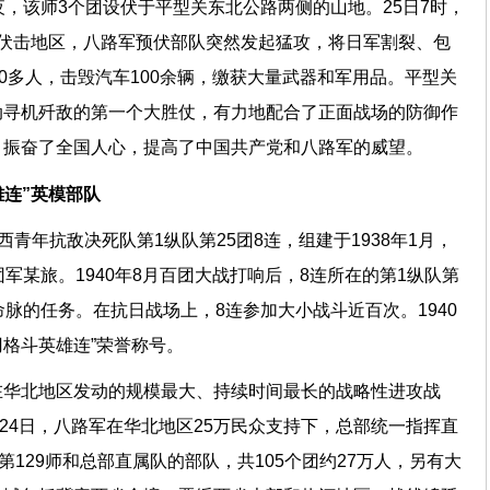
夜，该师3个团设伏于平型关东北公路两侧的山地。25日7时，
伏击地区，八路军预伏部队突然发起猛攻，将日军割裂、包
00多人，击毁汽车100余辆，缴获大量武器和军用品。平型关
动寻机歼敌的第一个大胜仗，有力地配合了正面战场的防御作
，振奋了全国人心，提高了中国共产党和八路军的威望。
雄连”英模部队
西青年抗敌决死队第1纵队第25团8连，组建于1938年1月，
军某旅。1940年8月百团大战打响后，8连所在的第1纵队第
命脉的任务。在抗日战场上，8连参加大小战斗近百次。1940
刃格斗英雄连”荣誉称号。
在华北地区发动的规模最大、持续时间最长的战略性进攻战
年1月24日，八路军在华北地区25万民众支持下，总部统一指挥直
第129师和总部直属队的部队，共105个团约27万人，另有大