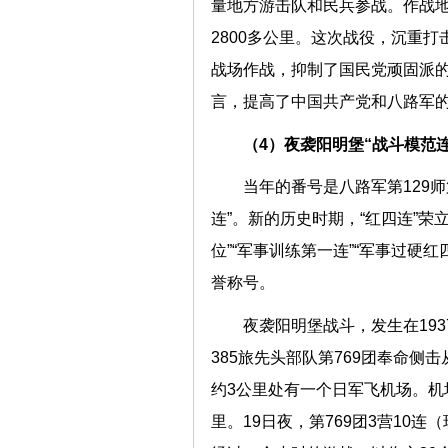
量地方游击队和民兵参战。作战
2800多公里。这次战役，沉重
战场作战，抑制了国民党顽固派的
言，提高了中国共产党和八路军
（4）夜袭阳明堡“战斗模范
当年的番号是八路军第129师
连”。新的历史时期，“红四连”荣
位”“军事训练第一连”“军事过硬红
誉称号。
夜袭阳明堡战斗，发生在193
385旅先头部队第769团奉命侧
约3公里处有一个日军飞机场。机
里。19日夜，第769团3营10