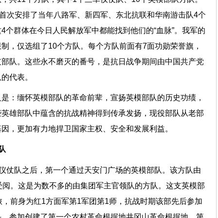
，首次安排了当年八路军、新四军、东北抗联和华南游击队4个
4个群体在今日人民解放军中都能找到他们的“血脉”。我军的
制，仅选组了10个方队。每个方队前面有7面功勋荣誉旗，
支部队。这些永不磨灭的番号，是抗日战争期间由中国共产党
队的代表。
义是：缅怀英模部队的革命前辈，宣扬英模部队的历史功绩，
些英雄部队中蕴含的抗战精神得到传承发扬，现役部队从老部
基因，更加有力地捍卫国家主权、安全和发展利益。
队
军仪仗队之后，第一个通过天安门广场的英模部队。该方队由
受阅。这是为数不多的由集团军主官领队的方队。这支英模部
旅，前身为红1方面军第1军团第1师，抗战时期该部先后参加
斗。参加创建了第一个农村革命根据地井冈山革命根据地、第