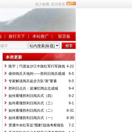
加入收藏
设为首页
地
旅行天下
本站推广
留言板
本类更新
陈宇｜巧渡金沙江中路红军行军路线
4-22
考察报告
俯仰阅兵天地间——胜利日阅兵观感
9-5
专家解读阅兵徒步方队“新”要素
9-5
胜利日点兵：波澜壮阔众志成城
9-4
如何看懂胜利日阅兵式（四）
9-2
如何看懂胜利日阅兵式（三）
9-1
如何看懂胜利日阅兵式（二）
8-31
如何看懂胜利日阅兵式（一）
8-30
贯通中央红军反“围剿”战场考察报告
7-2