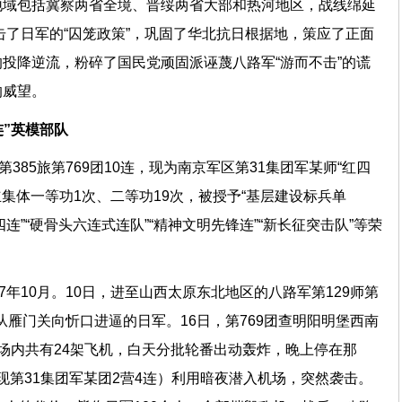
地域包括冀察两省全境、晋绥两省大部和热河地区，战线绵延
打击了日军的“囚笼政策”，巩固了华北抗日根据地，策应了正面
投降逆流，粉碎了国民党顽固派诬蔑八路军“游而不击”的谎
的威望。
连”英模部队
第385旅第769团10连，现为南京军区第31集团军某师“红四
立集体一等功1次、二等功19次，被授予“基层建设标兵单
四连”“硬骨头六连式连队”“精神文明先锋连”“新长征突击队”等荣
7年10月。10日，进至山西太原东北地区的八路军第129师第
击从雁门关向忻口进逼的日军。16日，第769团查明阳明堡西南
场内共有24架飞机，白天分批轮番出动轰炸，晚上停在那
连（现第31集团军某团2营4连）利用暗夜潜入机场，突然袭击。