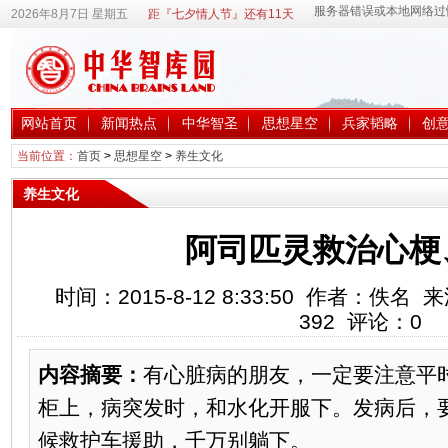
2026年8月7日 星期五
距『七夕情人节』还有11天
网站首页
新闻热点
中华智圣
思想星空
兵家韬略
创
当前位置：
首页
>
思想星空
>
养生文化
养生文化
阿司匹灵救治心梗
时间：2015-8-12 8:33:50 作者：佚
392
评论：
0
内容摘要：
有心脏病的朋友，一定要注意平
柜上，病突发时，和水化开服下。发病后，
候救护车援助，千万别躺下。