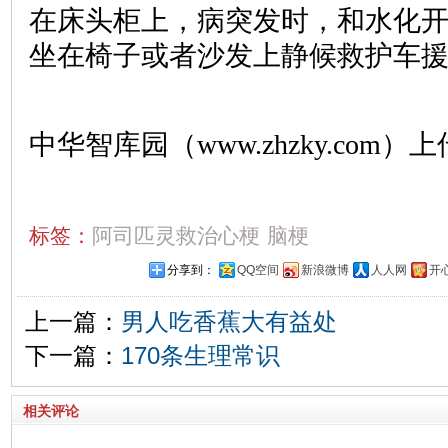
在床头柜上，病突发时，和水化
坐在椅子或者沙发上静候救护车
中华智库园（www.zhzky.com）上
标签：
阿司匹灵救治心梗
脑梗
分享到：
QQ空间
新浪微博
人人网
开
上一篇：
男人吃香蕉大有益处
下一篇：
170条生理常识
相关评论