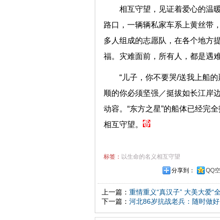
相互守望，见证着爱心的温
路口，一辆辆私家车系上黄丝带，
多人组成的志愿队，在各个地方提
福。灾难面前，所有人，都是遇
“儿子，你不要哭/送我上船
顺的你必须坚强／挺拔如长江岸边
动容。“东方之星”的船体已经完
相互守望。
标签：
以生命的名义相互守望
分享到：
QQ
上一篇：
重情重义“真汉子” 大美大爱“全
下一篇：
河北86岁抗战老兵：随时做