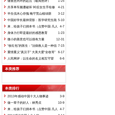
做善意闭环的起点（暖闻热评）
1-25
共享单车频遭破坏 90后女生手绘修
4-21
补车牌
半生伐木心存愧 晚守荒山植绿荫
3-12
中国好学长最帅背影：医学研究生跪
5-10
地救回学弟命
来，给孩子们捎本书（点赞中国·凡人
4-7
善举）
身体力行即是最好的感恩教育
1-23
微小的善意也可以很有力量
12-31
“收红包”的医生：“治病救人是一种信
7-15
仰”
重情重义“真汉子” 大美大爱“全收哥”
6-17
人民网评：以生命的名义相互守望
6-6
本类推荐
本类排行
2013年感动中国十大人物事迹
3-9
做一辈子的好人：林秀贞
10-9
来，给孩子们捎本书（点赞中国·凡人
4-7