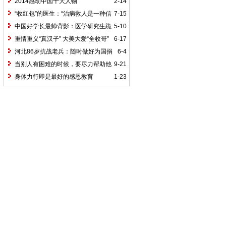
善举）
2014感动中国十大人物
2-14
“收红包”的医生：“治病救人是一种信
7-15
仰”
中国好学长最帅背影：医学研究生跪
5-10
地救回学弟命
重情重义“真汉子” 大美大爱“全收哥”
6-17
河北86岁抗战老兵：随时做好为国捐
6-4
躯的准备
当别人有困难的时候，要尽力帮助他
9-21
身体力行即是最好的感恩教育
1-23