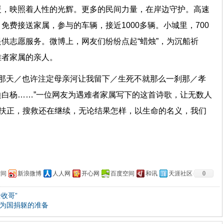
暖，映照着人性的光辉。更多的民间力量，在岸边守护。高速
免费接送家属，参与的车辆，接近1000多辆。小城里，700
供志愿服务。微博上，网友们纷纷点起“蜡烛”，为沉船祈
难者家属的亲人。
的那天／也许注定母亲河让我留下／生死不就那么一刹那／孝
白杨……”一位网友为遇难者家属写下的这首诗歌，让无数人
全扶正，搜救还在继续，无论结果怎样，以生命的名义，我们
空间
新浪微博
人人网
开心网
百度空间
和讯
天涯社区
0
收哥”
好为国捐躯的准备