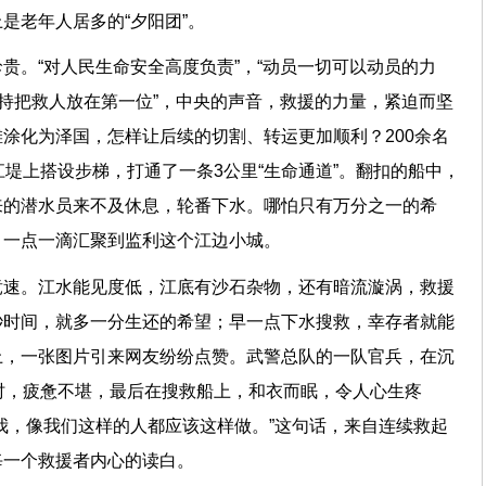
是老年人居多的“夕阳团”。
贵。“对人民生命安全高度负责”，“动员一切可以动员的力
坚持把救人放在第一位”，中央的声音，救援的力量，紧迫而坚
涂化为泽国，怎样让后续的切割、转运更加顺利？200余名
江堤上搭设步梯，打通了一条3公里“生命通道”。翻扣的船中，
来的潜水员来不及休息，轮番下水。哪怕只有万分之一的希
，一点一滴汇聚到监利这个江边小城。
竞速。江水能见度低，江底有沙石杂物，还有暗流漩涡，救援
秒时间，就多一分生还的希望；早一点下水搜救，幸存者就能
上，一张图片引来网友纷纷点赞。武警总队的一队官兵，在沉
时，疲惫不堪，最后在搜救船上，和衣而眠，令人心生疼
我，像我们这样的人都应该这样做。”这句话，来自连续救起
每一个救援者内心的读白。