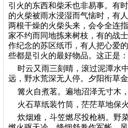
引火的东西和柴禾也非易事。有
的火柴被雨水浸湿而气恼时，有
两根干燥的火柴头来，会令全连
家不约而同地拣来树枝，有的战
作纪念的苏区纸币，有人把心爱
些都是引火的最好物品。这正是
时云又雨三刻晴，滚过泥潭水
远，野水荒深无人停。夕阳衔草
篝火自煮茗。遍地沼泽无寸木
火石草纸装竹筒，茫茫草地保
炊烟难，斗笠燃尽投枪柄。野
燃火驱天冷。烽烟舒卷作军帐，