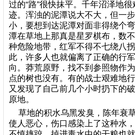
过的“路”很快抹平。千年沼泽地
迹。浑浊的泥潭说大不大，但一
小，要想到达泥潭对面非得绕个
潭在草地上那真是星罗棋布，数
种危险地带，红军不得不七绕八
此，许多人也就偏离了正确的行
向。莽荒原野，找不到参照物作
点的树也没有。有的战士艰难地
又发现了自己前几个小时扔下的
原地。
草地的积水乌黑发臭，陈年衰
使人恶心，伤口感染上了这种水
不慎摔跤，掉进毒水中的干粮也