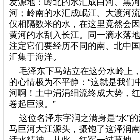
发源地：岭北的水汇成白河、黑
河；岭南的水汇成岷江、大渡河
仅相隔数米的水，在这里竟然会
黄河的水刮入长江。同一滴水落
注定它们要经历不同的南、北中
汇集于海洋。
毛泽东下马站立在这分水岭上
的心情极为不平静：“这就是我们
河啊！土中涓涓细流终成大势，
卷起巨浪。”
这位名泽东字润之满身是“水”
马巨河大江源头，摄饱了这泽润
活水精神。从此，红军一过草地