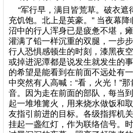
“军行早，满目皆荒草。破衣遮
充饥饱。北上是英豪。” 当夜幕
沼中的行人浑身已是疲惫不堪，
灌满了铅一样沉重的双腿，一步
行人恐惧感顿生的时刻，漆黑夜
或掉进泥潭都是说发生就发生的
的希望是能看到在前面不远处有
中突然有人高喊：“看，火光！”
音。因为走在前面的部队，每当
起一堆堆篝火，用来烧水做饭和
友指引前进的目标。各级指挥机
挂起一盏红灯，作为联络信号。