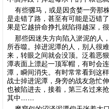
有些骡马，或是因贪婪一旁那
是走错了路，甚至有可能是迈错
果是它越拚命挣扎就陷得越深，
那些因迷失方向陷入淤泥的人
所吞噬。掉进泥潭的人，别人很
来，转眼之间就会没顶。泛着恶
潭表面上漂起一顶军帽，有时会
潭，瞬间消失。有时常常看到这
战士掉进泥潭，身旁的战友急忙
也被陷进去，接着，第三名过来
其中……
魔窟似的沼泽泥潭仰天张着大