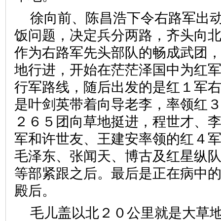
徐向前、陈昌浩下令右路军出
饭问题，决定兵分两路，齐头向
作为右路军先头部队的畅成武团
地行进，开始在茫茫泽国中为红
行军路线，随后出发的是红１军
是叶剑英带着向导老李，率领红
２６５团向草地挺进，程世才、
军和许世友、王建安率领的红４
毛泽东、张闻天、博古及红星纵
等部紧跟之后。最后是正在病中
殿后。
毛儿盖以北２０公里就是大草