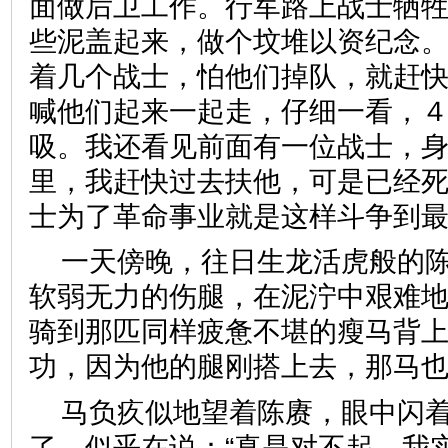
面做后卫工作。行军路上战士牺
些泥盖起来，做个坟堆以资纪念
着几个战士，怕他们掉队，就赶
喊他们起来一起走，仔细一看，
吸。我还看见前面有一位战士，
里，我赶快过去扶他，可是已经
士为了革命事业就是这样斗争到最
一天傍晚，往日生龙活虎般的
软弱无力的伤腿，在泥泞中艰难
骑到那匹同样疲惫不堪的瘦马背
功，因为他的腿刚搭上去，那马
马负疚似地望着陈赓，眼中闪
了，似乎在说：“真是对不起，我