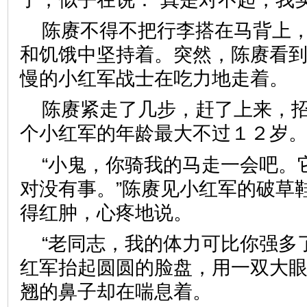
陈赓不得不把行李搭在马背上
和饥饿中坚持着。突然，陈赓看
慢的小红军战士在吃力地走着。
陈赓紧走了几步，赶了上来，
个小红军的年龄最大不过１２岁
“小鬼，你骑我的马走一会吧。
对没有事。”陈赓见小红军的破草
得红肿，心疼地说。
“老同志，我的体力可比你强多
红军抬起圆圆的脸盘，用一双大
翘的鼻子却在喘息着。