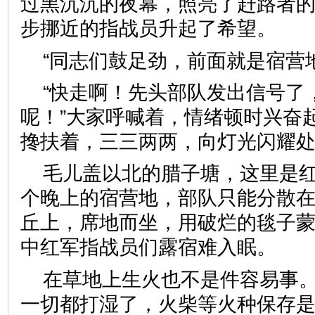
过黑沉沉的夜幕，照亮了赶路者
步挪近的指战员升起了希望。
“同志们鼓足劲，前面就是宿营地
“快走啊！先头部队发出信号了
呢！”大家呼喊着，情绪顿时兴奋
搀扶着，三三两两，向灯光闪耀
毛儿盖以北的腊子塘，这里是
个晚上的宿营地，部队只能分散
丘上，席地而坐，用破烂的毯子
中红军指战员们露宿难入眠。
在草地上生火也不是件容易事
一切都打湿了，火柴等火种保存