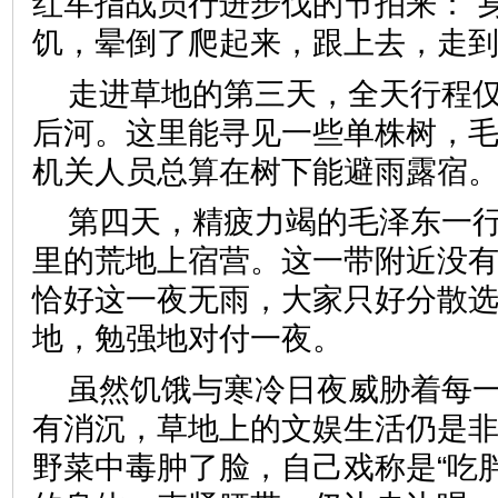
红军指战员行进步伐的节拍来：“
饥，晕倒了爬起来，跟上去，走到
走进草地的第三天，全天行程
后河。这里能寻见一些单株树，
机关人员总算在树下能避雨露宿
第四天，精疲力竭的毛泽东一
里的荒地上宿营。这一带附近没
恰好这一夜无雨，大家只好分散
地，勉强地对付一夜。
虽然饥饿与寒冷日夜威胁着每
有消沉，草地上的文娱生活仍是
野菜中毒肿了脸，自己戏称是“吃