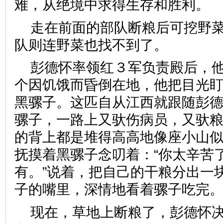
难，从绝境中求得生存和胜利。
走在前面的部队断粮后可挖野
队则连野菜也找不到了。
彭德怀率领红３军负责殿后，
个因饥饿而昏倒在地，他把目光
黑骡子。这匹自从江西就跟随彭
骡子，一路上又驮伤病员，又驮
的背上都是堆得高高地像座小山
抚摸着黑骡子念叨着：“你太辛苦
有。”说着，把自己的干粮分出一
子的嘴里，深情地看着骡子吃完
现在，草地上断粮了，彭德怀