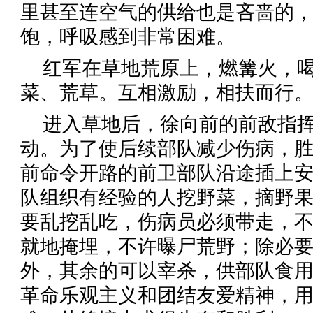
里甚至连空气的供给也是吝啬的
饱，呼吸感到非常困难。
红军在草地荒原上，燃篝火，
菜、荒草。互相激励，相扶而行
进入草地后，徐向前的前敌指
动。为了使后续部队减少伤病，
前命令开路的前卫部队沿途插上
队组织有经验的人挖野菜，摘野
要乱挖乱吃，伤病员必须带走，
就地掩埋，不许曝尸荒野；除必
外，其余的可以宰杀，供部队食
革命乐观主义和团结友爱精神，