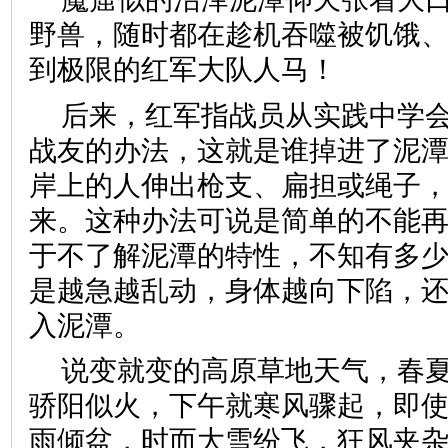
野兽，随时都在趁机吞噬被饥饿
到极限的红军大队人马！
后来，红军指战员从实践中学
战友的办法，这就是谁掉进了泥
岸上的人伸出枪支、扁担或绳子
来。这种办法可说是简单的不能
于不了解泥潭的特性，不知有多
是越急越乱动，身体越向下陷，
入泥潭。
说变就变的高原草地天气，春
骄阳似火，下午就寒风骤起，即
雨倾盆，时而大雪纷飞，狂风夹