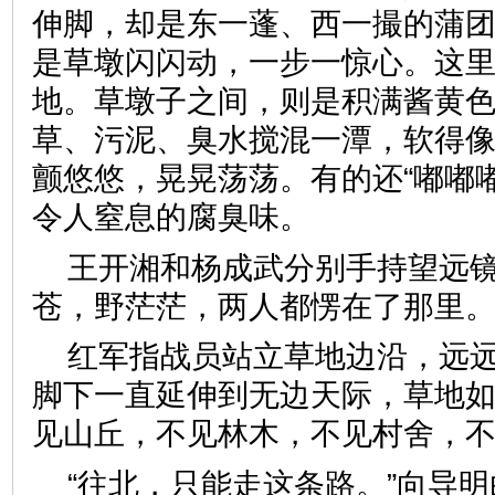
伸脚，却是东一蓬、西一撮的蒲
是草墩闪闪动，一步一惊心。这
地。草墩子之间，则是积满酱黄
草、污泥、臭水搅混一潭，软得
颤悠悠，晃晃荡荡。有的还“嘟嘟
令人窒息的腐臭味。
王开湘和杨成武分别手持望远
苍，野茫茫，两人都愣在了那里
红军指战员站立草地边沿，远
脚下一直延伸到无边天际，草地
见山丘，不见林木，不见村舍，
“往北，只能走这条路。”向导