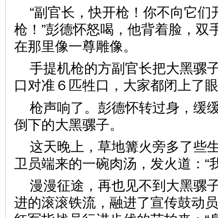
“副官长，快开枪！你不向它们
枪！”彭德怀怒喝，他背着脸，双
在那里像一尊雕像。
手提机枪的方副官长把大黑骡
口对准６匹牲口，大家都闭上了
枪声响了。彭德怀转过身，缓
倒下的大黑骡子。
这天晚上，草地篝火旁多了些
卫员端来的一碗肉汤，发火道：“
漫漫征途，再也见不到大黑骡
进的滚滚铁流，融进了宣传鼓动