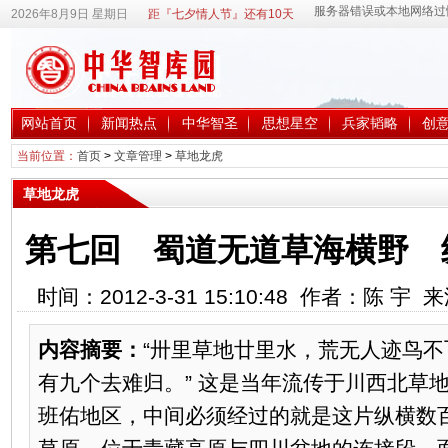
2026年8月9日 星期日
距『七夕情人节』还有10天
网站首页
新闻热点
中华智圣
思想星空
兵家韬略
创
当前位置：
首页
>
文章管理
>
草地龙虎
草地龙虎
第七回 蜀道无道草海横野 
时间：2012-3-31 15:10:48 作者：陈 宇
内容摘要：
“卅里草地廿里水，荒无人迹鸟
有九个去难归。” 这是当年流传于川西北草
班佑地区，中间必须经过的就是这片纵横数百