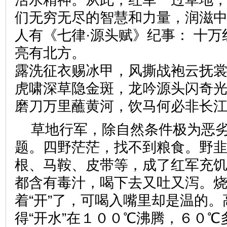
们无穷无尽的智慧和力量，润滋
人有《七律·源头赋》纪事： 十
亮有北方。
露洗征衣赐冰甲，风撕战袍云抚
虎啸深草隐金斑，龙吟源头闪奇
磨刀万里蘸黄河，饮马何必非长
草地行军，除自然条件极为恶
题。四野茫茫，找不到粮食。野
根、马鞍、皮带等，成了红军充
都含有毒汁，喝下去又吐又泻。
着“开”了，可喝入嘴里却是温的
得“开水”在１００℃沸腾，６０