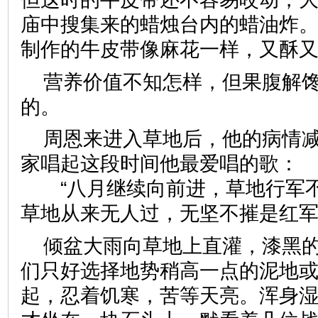
庙中搜集来的蜡烛台内的蜡油炸
制作的牛皮带像麻花一样，又酥
营养价值不知怎样，但果腹解
的。
周恩来进入草地后，他的病情
家唱起这段时间他最爱唱的歌：
“八月继续向前进，草地行军
草地从来无人过，无坚不摧是红军
倾盆大雨向草地上直灌，漆黑
们只好选择地势稍高一点的泥地
起，忍着饥寒，苦等天亮。浑身