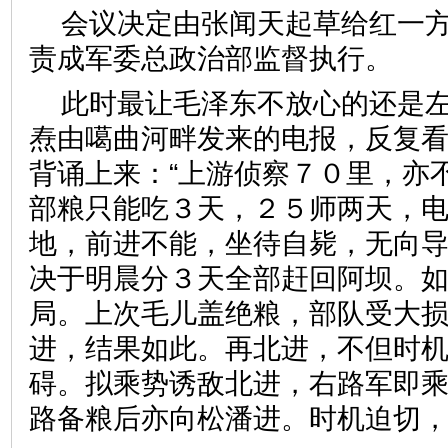
会议决定由张闻天起草给红一
责成军委总政治部监督执行。
此时最让毛泽东不放心的还是
焘由噶曲河畔发来的电报，反复
背诵上来：“上游侦察７０里，亦
部粮只能吃３天，２５师两天，
地，前进不能，坐待自毙，无向
决于明晨分３天全部赶回阿坝。
局。上次毛儿盖绝粮，部队受大
进，结果如此。再北进，不但时
碍。拟乘势诱敌北进，右路军即
路备粮后亦向松潘进。时机迫切，