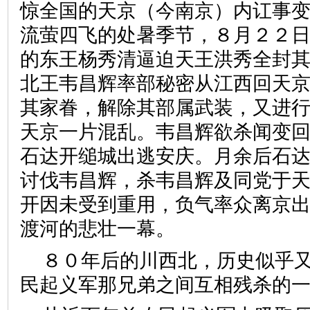
惊全国的天京（今南京）内讧事
流萤四飞的处暑季节，８月２２
的东王杨秀清逼迫天王洪秀全封其
北王韦昌辉率部秘密从江西回天
其家眷，解除其部属武装，又进
天京一片混乱。韦昌辉欲杀闻变
石达开缒城出逃安庆。月余后石
讨伐韦昌辉，杀韦昌辉及同党于
开因未受到重用，负气率众离京
渡河的悲壮一幕。
８０年后的川西北，历史似乎
民起义军那兄弟之间互相残杀的