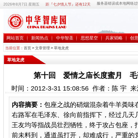
2026年8月7日 星期五
距『七夕情人节』还有12天
网站首页
新闻热点
中华智圣
思想星空
兵家韬略
创
当前位置：
首页
>
文章管理
>
草地龙虎
草地龙虎
第十回 爱情之庙长度蜜月 毛
时间：2012-3-31 15:08:56 作者：陈 宇
内容摘要：
包座之战的硝烟混杂着牛羊粪味
右路军在毛泽东、徐向前指挥下，经过几天
王友均等指战员壮烈牺牲，终于攻占包座，
前未料到，通道虽打开，却难成行，严重的党