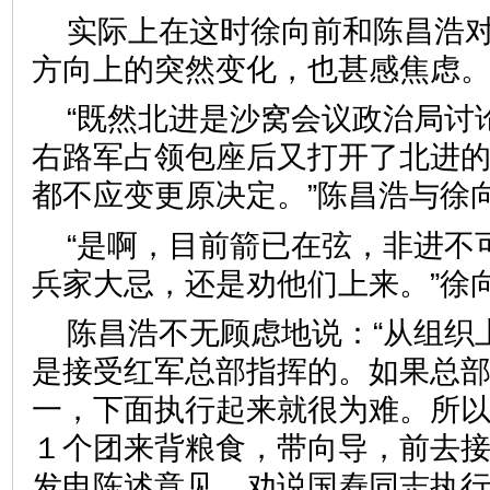
实际上在这时徐向前和陈昌浩
方向上的突然变化，也甚感焦虑
“既然北进是沙窝会议政治局讨
右路军占领包座后又打开了北进
都不应变更原决定。”陈昌浩与徐
“是啊，目前箭已在弦，非进不
兵家大忌，还是劝他们上来。”徐
陈昌浩不无顾虑地说：“从组织
是接受红军总部指挥的。如果总
一，下面执行起来就很为难。所
１个团来背粮食，带向导，前去
发电陈述意见，劝说国焘同志执行