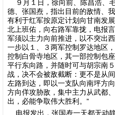
９月１日，徐向前、陈昌浩、
德、张国焘，指出目前的敌情、
有利于红军按原定计划向甘南发
北上班佑，向右路军靠拢，电报言
军须以主力向前推进，以不突出
一步以１、３两军控制罗达地区
控制白骨寺地区，其一部控制包
平行东向路，并随时可与胡宗南
战，决不会被敌截断：更不是从
左路到达，即以一支队向南坪方
方向佯攻胁敌，集中主力从武都
出，必能争取伟大胜利。”
电报发出，张国焘一天都无动