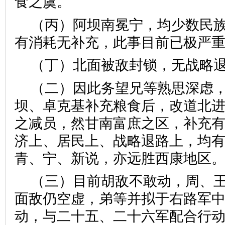
食之虞。
（丙）阿坝南冕宁，均少数民
有消耗无补充，此事目前已极严
（丁）北面被敌封锁，无战略
（二）因此务望兄等熟思深虑
坝、卓克基补充粮食后，改道北
之减员，然甘南富庶之区，补充
济上、居民上、战略退路上，均
青、宁、新说，亦远胜西康地区
（三）目前胡敌不敢动，周、
面敌仍空虚，弟等并拟于右路军
动，与二十五、二十六军配合行