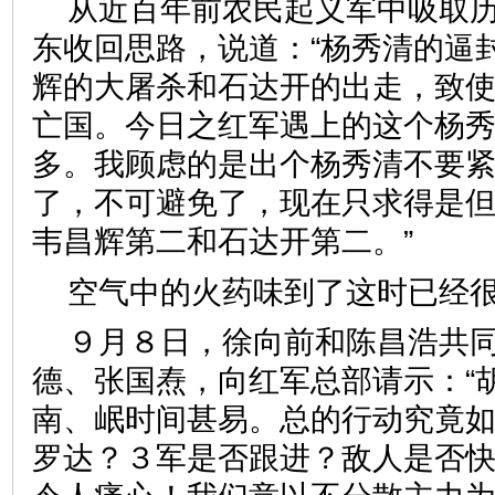
从近百年前农民起义军中吸取
东收回思路，说道：“杨秀清的逼
辉的大屠杀和石达开的出走，致
亡国。今日之红军遇上的这个杨
多。我顾虑的是出个杨秀清不要
了，不可避免了，现在只求得是
韦昌辉第二和石达开第二。”
空气中的火药味到了这时已经
９月８日，徐向前和陈昌浩共
德、张国焘，向红军总部请示：“
南、岷时间甚易。总的行动究竟
罗达？３军是否跟进？敌人是否