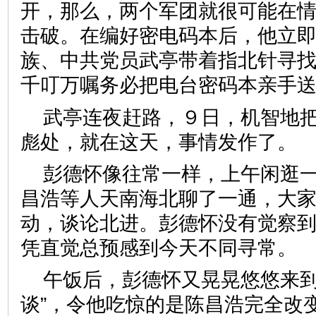
开，那么，两个军团就很可能在
击破。在编好密电码本后，他立
族、中共党员武亭带着指北针寻
千叮万嘱务必把电台密码本亲手
武亭连夜赶路，９日，机智地
彪处，就在这天，事情发作了。
彭德怀像往常一样，上午闲逛
昌浩等人天南海北聊了一通，大
动，谈论北进。彭德怀没有觉察
凭直觉总预感到今天不同寻常。
午饭后，彭德怀又晃晃悠悠来到
谈”，令他吃惊的是陈昌浩完全改