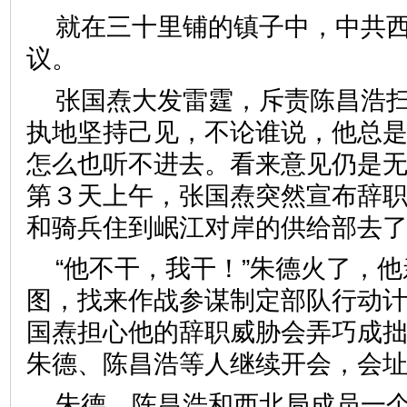
就在三十里铺的镇子中，中共
议。
张国焘大发雷霆，斥责陈昌浩
执地坚持己见，不论谁说，他总
怎么也听不进去。看来意见仍是
第３天上午，张国焘突然宣布辞
和骑兵住到岷江对岸的供给部去
“他不干，我干！”朱德火了，
图，找来作战参谋制定部队行动计
国焘担心他的辞职威胁会弄巧成
朱德、陈昌浩等人继续开会，会
朱德、陈昌浩和西北局成员一