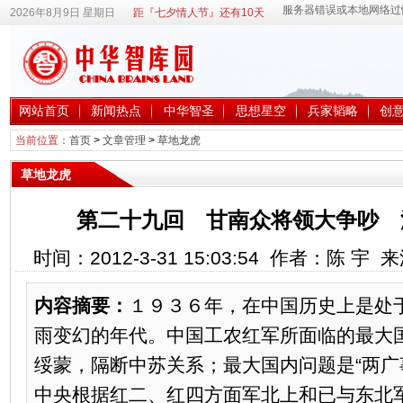
2026年8月9日 星期日
距『七夕情人节』还有10天
网站首页
新闻热点
中华智圣
思想星空
兵家韬略
创
当前位置：
首页
>
文章管理
>
草地龙虎
草地龙虎
第二十九回 甘南众将领大争吵 
时间：2012-3-31 15:03:54 作者：陈 宇
内容摘要：
１９３６年，在中国历史上是处
雨变幻的年代。中国工农红军所面临的最大
绥蒙，隔断中苏关系；最大国内问题是“两广
中央根据红二、红四方面军北上和已与东北