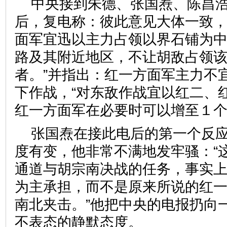
中央接到朱德、张国焘、陈昌
后，复电称：彼此意见大体一致，
面军宜迅以主力占领以界石铺为
路及其附近地区，不让胡敌占领
者。”并指出：红一方面军主力不
下作战，“对东敌作战宜以红二、
红一方面军在必要时可以增至１个
张国焘在接此电后的第一个反
度有变，他非常不满地发牢骚：“
通道与胡宗南决战的任务，事实
为主承担，而不是原来所说的红
南北夹击。”他把中央的电报扔向
不表态的静默态度。