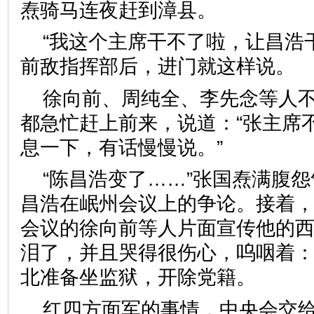
焘骑马连夜赶到漳县。
“我这个主席干不了啦，让昌浩
前敌指挥部后，进门就这样说。
徐向前、周纯全、李先念等人
都急忙赶上前来，说道：“张主席
息一下，有话慢慢说。”
“陈昌浩变了……”张国焘满腹
昌浩在岷州会议上的争论。接着
会议的徐向前等人片面宣传他的
泪了，并且哭得很伤心，呜咽着：
北准备坐监狱，开除党籍。
红四方面军的事情，中央会交给