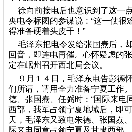
徐向前接电后也意识到了这一
央电令标图的参谋说：“这一仗很
得准备硬着头皮干！”
毛泽东把电令发给张国焘后，
回音，即连电再催。心怀疑虑的
定在岷州召开西北局会议。
９月１４日，毛泽东电告彭德怀
们所请，请用全力准备宁夏工作。
德、张国焘、任弼时：“国际来电
西部，我军占领宁夏地域后，即可
天，毛泽东又致电朱德、张国焘
际来电同意占领宁夏及甘肃西部