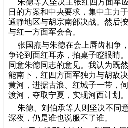
朱德等人坚决主张红四方面军
日的方案和中央要求，集中主力
通静地区与胡宗南部决战。然后
与红一方面军会合。
张国焘与朱德在会上唇齿相争
争论到面红耳赤，拍桌子瞪眼睛。
同意朱德同志的意见。我认为既
能南下，红四方面军独力与胡敌
黄河，进据古浪、红城子一带，
渡河，夺取宁夏，实现河西计划。
朱德、刘伯承等人则坚决不同
深夜，仍是谁也说服不了谁。