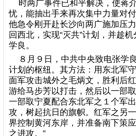
时两广事件已和平解决，使蒋
忧，能抽出手来再次集中力量对
他急令刚开赴长沙向两广施加压
回西北，实现“灭共”计划，并趁
学良。
８月９日，中共中央致电张学良
计划的枢纽。其方法：用东北军
面军攻击城外之毛炳文，胜利后
游给马步芳以打击，然后以一部
一部取宁夏配合东北军之１个军
攻，树起抗日的旗帜。红军之另
界控制黄河东岸，并准备南下策
之进攻。”