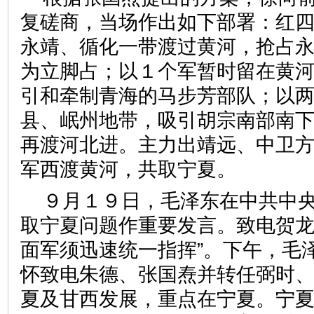
复磋商，当场作出如下部署：红
永靖、循化一带渡过黄河，抢占
为立脚占；以１个军暂时留在黄
引和牵制青海的马步芳部队；以
县、岷州地带，吸引胡宗南部南
再渡河北进。主力出靖远、中卫
军西渡黄河，共取宁夏。
９月１９日，毛泽东在中共中
取宁夏问题作重要发言。致电贺龙
面军须迅速统一指挥”。下午，毛
怀致电朱德、张国焘并转任弼时
夏及甘西发展，重点在宁夏。宁