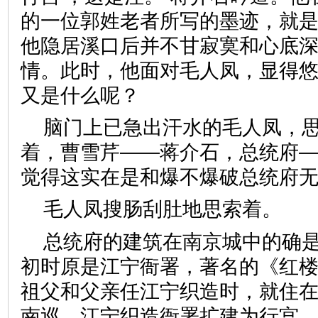
的一位郭姓老者所写的墨迹，就
他隐居溪口后并不甘寂寞和心底
情。此时，他面对毛人凤，显得
又是什么呢？
脑门上已急出汗水的毛人凤，
着，曹雪芹——蒋介石，总统府
觉得这实在是和爆不爆破总统府
毛人凤搜肠刮肚地思索着。
总统府的建筑在南京城中的确
初时原是江宁衙署，著名的《红
祖父和父亲任江宁织造时，就住
南巡，江宁织造衙署扩建为行宫