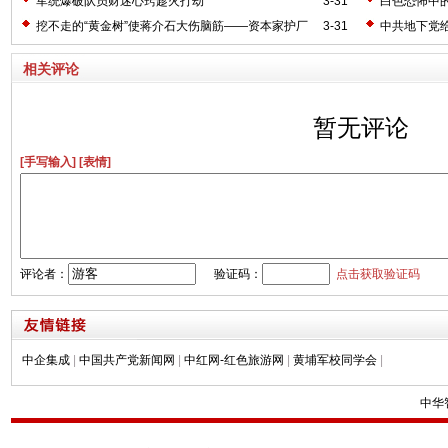
军统爆破队员财迷心窍趁火打劫
3-31
白色恐怖中
挖不走的“黄金树”使蒋介石大伤脑筋——资本家护厂
3-31
中共地下党给
相关评论
暂无评论
[手写输入]
[表情]
评论者：
验证码：
点击获取验证码
中企集成
|
中国共产党新闻网
|
中红网-红色旅游网
|
黄埔军校同学会
|
中华