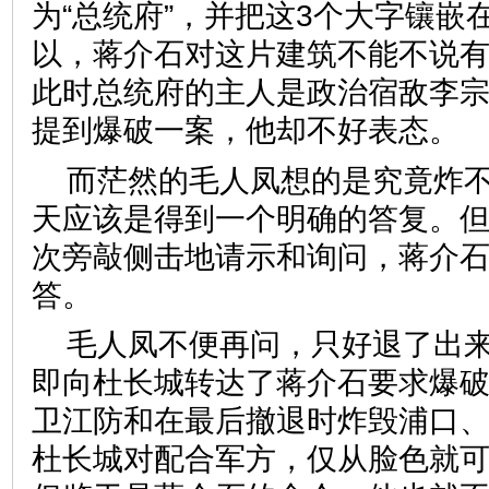
为“总统府”，并把这3个大字镶嵌
以，蒋介石对这片建筑不能不说
此时总统府的主人是政治宿敌李
提到爆破一案，他却不好表态。
而茫然的毛人凤想的是究竟炸
天应该是得到一个明确的答复。
次旁敲侧击地请示和询问，蒋介
答。
毛人凤不便再问，只好退了出
即向杜长城转达了蒋介石要求爆
卫江防和在最后撤退时炸毁浦口
杜长城对配合军方，仅从脸色就