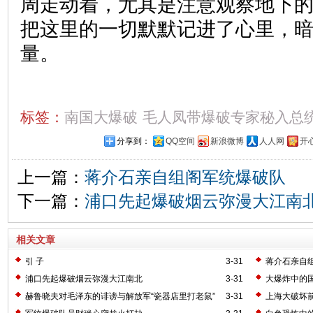
周走动着，尤其是注意观察地下
把这里的一切默默记进了心里，
量。
标签：
南国大爆破
毛人凤带爆破专家秘入总
分享到：
QQ空间
新浪微博
人人网
开
上一篇：
蒋介石亲自组阁军统爆破队
下一篇：
浦口先起爆破烟云弥漫大江南
相关文章
引 子
3-31
蒋介石亲自
浦口先起爆破烟云弥漫大江南北
3-31
大爆炸中的
赫鲁晓夫对毛泽东的诽谤与解放军“瓷器店里打老鼠”
3-31
上海大破坏