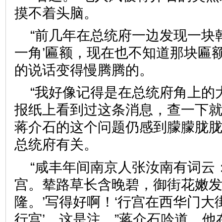
摸不着头脑。
“前几年在总统府一边发现一块
一角’匾额，现在也不知道那块匾
的说话变得慢腾腾的。
“我好像记得是在总统府角上的
报纸上看到过这条消息，查一下就
蒋介石的这个问题仍感到朦朦胧
总统府有关。
“咸丰年间南京人张汝南有词云
宫。辇路草长含晚碧，御街花嫩
隆。’写得好啊！‘行宫在西华门
行宫’，这是注。”蒋介石吟道。