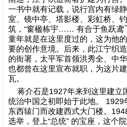
一书中就有记载，说行宫内有绿
室、镜中亭、塔影楼、彩虹桥、
筑，“窗楹栋宇…… 有合于鱼跃鸢
童年就是在这里度过的，这为他
要的创作意境。后来，此江宁织
的衙署，太平军首领洪秀全、中
也都曾在这里宣布就职，为这片
瓦。
蒋介石是1927年来到这里建
统治中国之初即始于此地。 192
东西辕门而改建西式大门楼。194
选举，登上“总统” 的宝座，这个