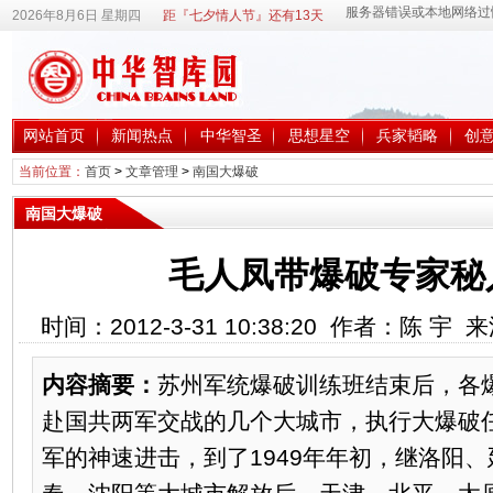
2026年8月6日 星期四
距『七夕情人节』还有13天
网站首页
新闻热点
中华智圣
思想星空
兵家韬略
创
当前位置：
首页
>
文章管理
>
南国大爆破
南国大爆破
毛人凤带爆破专家秘
时间：2012-3-31 10:38:20 作者：陈 宇
内容摘要：
苏州军统爆破训练班结束后，各
赴国共两军交战的几个大城市，执行大爆破任
军的神速进击，到了1949年年初，继洛阳