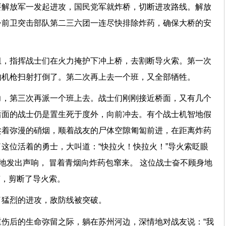
要解放军一发起进攻，国民党军就炸桥，切断进攻路线。解放
令前卫突击部队第二三六团一连尽快排除炸药，确保大桥的安
组，指挥战士们在火力掩护下冲上桥，去割断导火索。第一次
的机枪扫射打倒了。第二次再上去一个班，又全部牺牲。
力，第三次再派一个班上去。战士们刚刚接近桥面，又有几个
后面的战士仍是置生死于度外，向前冲去。有个战士机智地假
趁着弥漫的硝烟，顺着战友的尸体空隙匍匐前进，在距离炸药
这位活着的勇士，大叫道：“快拉火！快拉火！”导火索眨眼
”地发出声响， 冒着青烟向炸药包窜来。 这位战士奋不顾身地
声，剪断了导火索。
了猛烈的进攻，敌防线被突破。
伤后的生命弥留之际，躺在苏州河边，深情地对战友说：“我