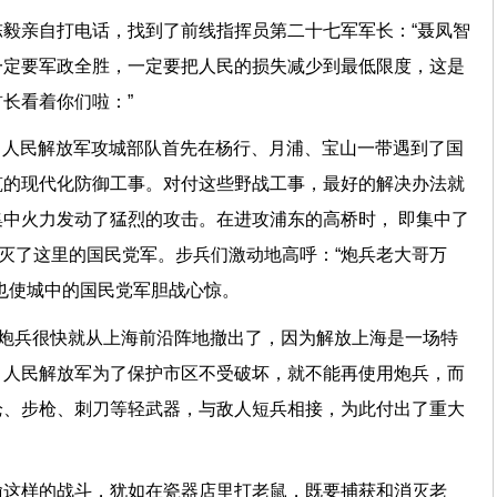
毅亲自打电话，找到了前线指挥员第二十七军军长：“聂凤智
一定要军政全胜，一定要把人民的损失减少到最低限度，这是
长看着你们啦：”
始。人民解放军攻城部队首先在杨行、月浦、宝山一带遇到了国
筑的现代化防御工事。对付这些野战工事，最好的解决办法就
中火力发动了猛烈的攻击。在进攻浦东的高桥时， 即集中了
歼灭了这里的国民党军。步兵们激动地高呼：“炮兵老大哥万
也使城中的国民党军胆战心惊。
”炮兵很快就从上海前沿阵地撤出了，因为解放上海是一场特
，人民解放军为了保护市区不受破坏，就不能再使用炮兵，而
枪、步枪、刺刀等轻武器，与敌人短兵相接，为此付出了重大
喻这样的战斗，犹如在瓷器店里打老鼠，既要捕获和消灭老