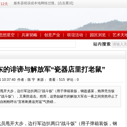
12天
思想星空
兵家韬略
创意产业
联谊活动
园区浏览
艺术天
东的诽谤与解放军“瓷器店里打老鼠”
31 10:37:40 作者：陈 宇 来源： 查看：
515
评论：
0
甩开大步，边行军边扒两口“战斗饭”（用子弹箱装饭，钢盔盛菜，炮弹壳当饭
“战斗饭”），又乘胜追击。然而，这势如破竹的解放大军在一夜之间突然停止了
刚刚呼出“宜将剩勇追穷寇”气势磅...
员甩开大步，边行军边扒两口“战斗饭”（用子弹箱装饭，钢