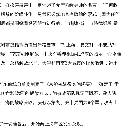
，在松涛泉声中一定记起了无产阶级导师的名言： “任何政
取解放的阶级斗争，尽管它必然地具有政治的形式（因为任何
底都是围绕着经济解放进行的。”（恩格斯：《路德维希·费
）
对前线指挥员提出严格要求：“打上海，要文打，不要武打。
城。”南京刚刚解放，中央军委即根据毛泽东的指示，命令准
及时总结解放北平、天津和南京3大城市的经验教训，运用
放军华东前线总前委制定了《京沪杭战役实施纲要》，确定了“于
伤亡和破坏”的解放方式，为参战部队规定了既不让敌人逃
上海的战略策略。决心以第九、第十兵团共8个军，攻占上
了一切准备后，开始向上海市区发起总攻。