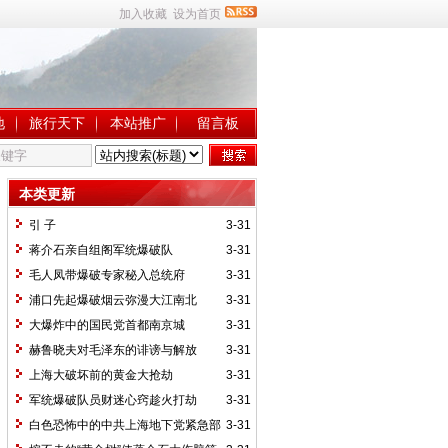
加入收藏
设为首页
地
旅行天下
本站推广
留言板
本类更新
引 子
3-31
蒋介石亲自组阁军统爆破队
3-31
毛人凤带爆破专家秘入总统府
3-31
浦口先起爆破烟云弥漫大江南北
3-31
大爆炸中的国民党首都南京城
3-31
赫鲁晓夫对毛泽东的诽谤与解放
3-31
军“瓷器店里打老鼠”
上海大破坏前的黄金大抢劫
3-31
军统爆破队员财迷心窍趁火打劫
3-31
白色恐怖中的中共上海地下党紧急部
3-31