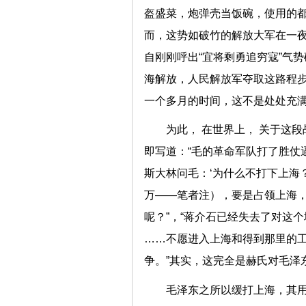
盔盛菜，炮弹壳当饭碗，使用的都
而，这势如破竹的解放大军在一
自刚刚呼出“宜将剩勇追穷寇”气势
海解放，人民解放军夺取这路程
一个多月的时间，这不是处处充
为此， 在世界上， 关于这
即写道：“毛的革命军队打了胜仗
斯大林问毛：‘为什么不打下上海？
万——笔者注），要是占领上海
呢？”，“蒋介石已经失去了对这
……不愿进入上海和得到那里的
争。”其实，这完全是赫氏对毛泽
毛泽东之所以缓打上海，其