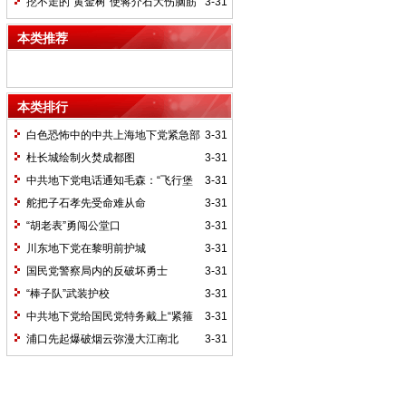
署反破坏行动
挖不走的“黄金树”使蒋介石大伤脑筋
3-31
——资本家护厂
本类推荐
本类排行
白色恐怖中的中共上海地下党紧急部
3-31
署反破坏行动
杜长城绘制火焚成都图
3-31
中共地下党电话通知毛森：“飞行堡
3-31
垒”全部归解放军
舵把子石孝先受命难从命
3-31
“胡老表”勇闯公堂口
3-31
川东地下党在黎明前护城
3-31
国民党警察局内的反破坏勇士
3-31
“棒子队”武装护校
3-31
中共地下党给国民党特务戴上“紧箍
3-31
咒”
浦口先起爆破烟云弥漫大江南北
3-31