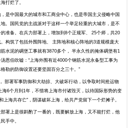
上海打烂了。
地，是中国最大的城市和工商业中心，也是帝国主义侵略中国
之地。国民党的主战派对于这样一个举足轻重的大城市，是不
的准备。在兵力部署上，增加到8个正规军、 25个师，共20
。构筑了包括外围阵地、 主阵地和核心阵地的3道规模庞大
筋水泥的碉堡工事就有3870多个， 半永久性的掩体碉堡有1
汤恩伯吹嘘：“上海外围有近4000个钢筋水泥永备型工事为
格勒的防御设置还要坚固百分之三十。”
， 部署军事防御和大劫掠、大破坏行动，以争取时间抢运物
上海6个月到1年，不惜将上海市付诸毁灭，以待国际形势的变
要和上海共存亡”，阴谋破坏上海，给共产党留下一个烂摊子。
役部署上是很斟酌了一番的，既要解放上海，又不能打烂，他
人民手中。