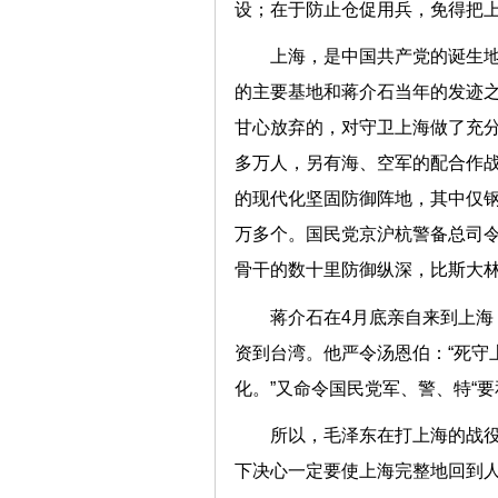
设；在于防止仓促用兵，免得把
上海，是中国共产党的诞生
的主要基地和蒋介石当年的发迹
甘心放弃的，对守卫上海做了充分
多万人，另有海、空军的配合作战
的现代化坚固防御阵地，其中仅钢
万多个。国民党京沪杭警备总司令
骨干的数十里防御纵深，比斯大林
蒋介石在4月底亲自来到上海
资到台湾。他严令汤恩伯：“死守
化。”又命令国民党军、警、特“
所以，毛泽东在打上海的战
下决心一定要使上海完整地回到