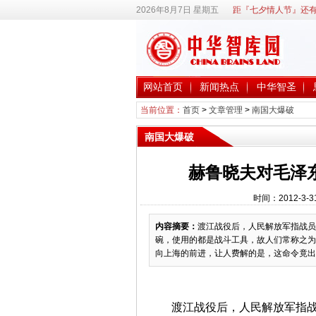
2026年8月7日 星期五
距『七夕情人节』还有
网站首页
新闻热点
中华智圣
当前位置：
首页
>
文章管理
>
南国大爆破
南国大爆破
赫鲁晓夫对毛泽
时间：2012-3-
内容摘要：
渡江战役后，人民解放军指战员
碗，使用的都是战斗工具，故人们常称之为
向上海的前进，让人费解的是，这命令竟出自
渡江战役后，人民解放军指战