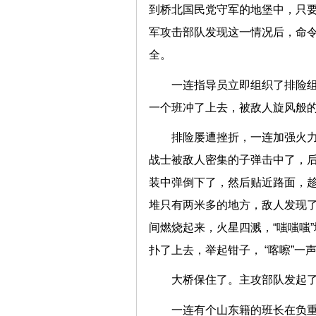
到桥北国民党守军的地堡中，只
军攻击部队发现这一情况后，命
全。
一连指导员立即组织了排险
一个班冲了上去，被敌人旋风般
排险屡遭挫折，一连加强火
战士被敌人密集的子弹击中了，
装中弹倒下了，然后贴近路面，
堆只有两米多的地方，敌人发现了
间燃烧起来，火星四溅，“嗤嗤嗤
扑了上去，举起钳子， “喀嚓”一
大桥保住了。主攻部队发起
一连有个山东籍的班长在负重