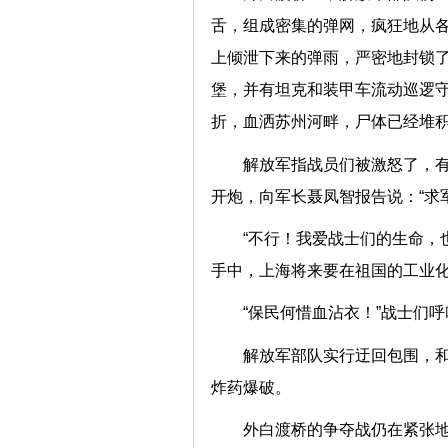
舌，组成密集的弹网，疯狂地从各
上倾泄下来的弹雨，严密地封锁
堡，并有坦克和装甲车流动巡逻
折，血洒苏州河畔，尸体已经堆
解放军指战员们被激怒了，有
开炮，向军长聂凤智报告说：“求
“不行！我爱战士们的生命，
手中，上海将来要在祖国的工业化
“保民何惜血沾衣！”战士们
解放军部队实行迂回包围，
炸药爆破。
外白渡桥的争夺战仍在紧张