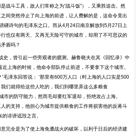
是战斗工具，故人们常称之为“战斗饭”），又乘胜追击。然
夜之间突然停止了向上海的前进，让人费解的是，这命令竟出
磅礴诗句的毛泽东之口。而从4月24日南京解放到5月27日上
步行也仅有两天、又再无天险可守的城市，却用了不可思议的
满矛盾吗？
段战史，曾引起一些旁观者的臆测。赫鲁晓夫在其《回忆录》中
逼近上海的时候，他命令部队停止前进，不要拿下这个城市。
’毛泽东回答说： ‘那里有600万人口（时上海的人口实是500
，我们就得给这些人吃的，我们到哪里弄这么多粮食
个城市的防守能力，然而毛却要红军退却，拒绝攻占上海。
工人的支持，他担心为城市提供粮食的工作将损害他的反蒋斗
东的诽谤诋毁之言。
用意完全是为了使上海免遭战火的破坏，以利于日后的经济建