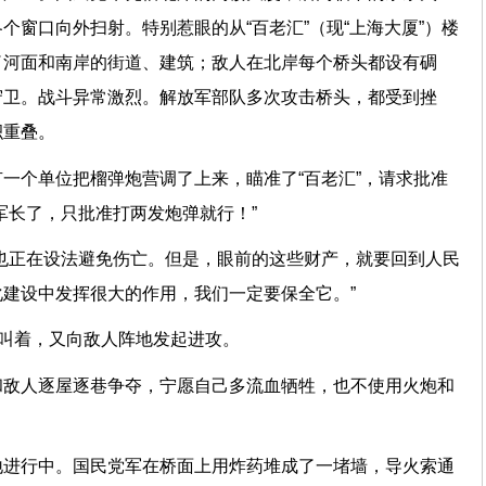
个窗口向外扫射。特别惹眼的从“百老汇”（现“上海大厦”）楼
了河面和南岸的街道、建筑；敌人在北岸每个桥头都设有碉
守卫。战斗异常激烈。解放军部队多次攻击桥头，都受到挫
积重叠。
一个单位把榴弹炮营调了上来，瞄准了“百老汇”，请求批准
军长了，只批准打两发炮弹就行！”
也正在设法避免伤亡。但是，眼前的这些财产，就要回到人民
建设中发挥很大的作用，我们一定要保全它。”
呼叫着，又向敌人阵地发起进攻。
和敌人逐屋逐巷争夺，宁愿自己多流血牺牲，也不使用火炮和
地进行中。国民党军在桥面上用炸药堆成了一堵墙，导火索通