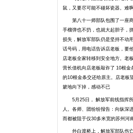
鼠，又要尽可能不碰坏瓷器。难
第八十一师部队包围了一座
手榴弹也不扔，也就大起胆子，
损失，解放军部队仍是坚持不动
话号码，用电话告诉店老板，要
店老板全家转移到安全地方。老
营长借机向店老板敲诈了 10根
的10根金条交还给原主。店老板
簌地向下掉，感动不已
5月25日， 解放军前线指
人。各师、团纷纷报告：向纵深
而都被阻于仅30多米宽的苏州河
外白渡桥上，解放军部队伤