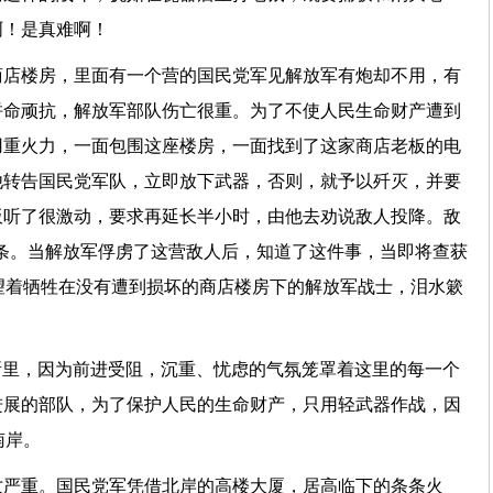
啊！是真难啊！
商店楼房，里面有一个营的国民党军见解放军有炮却不用，有
拼命顽抗，解放军部队伤亡很重。为了不使人民生命财产遭到
用重火力，一面包围这座楼房，一面找到了这家商店老板的电
他转告国民党军队，立即放下武器，否则，就予以歼灭，并要
板听了很激动，要求再延长半小时，由他去劝说敌人投降。敌
金条。当解放军俘虏了这营敌人后，知道了这件事，当即将查获
望着牺牲在没有遭到损坏的商店楼房下的解放军战士，泪水簌
挥所里，因为前进受阻，沉重、忧虑的气氛笼罩着这里的每一个
进展的部队，为了保护人民的生命财产，只用轻武器作战，因
南岸。
亡严重。国民党军凭借北岸的高楼大厦，居高临下的条条火