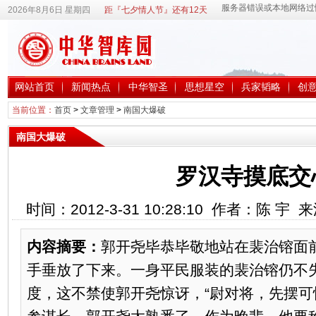
2026年8月6日 星期四
距『七夕情人节』还有12天
网站首页
新闻热点
中华智圣
思想星空
兵家韬略
创
当前位置：
首页
>
文章管理
>
南国大爆破
南国大爆破
罗汉寺摸底交
时间：2012-3-31 10:28:10 作者：陈 宇
内容摘要：
郭开尧毕恭毕敬地站在裴治镕面前
手垂放了下来。一身平民服装的裴治镕仍不
度，这不禁使郭开尧惊讶，“尉对将，先摆可