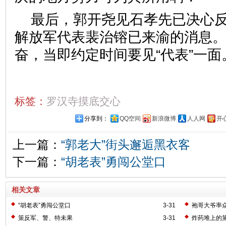
最后，郭开尧见石孝先已决心
解放军代表裴治镕已来渝的消息
奋，当即约定时间要见“代表”一面
标签：
罗汉寺摸底交心
分享到：
QQ空间
新浪微博
人人网
开
上一篇：
“郭老大”街头邂逅黑衣客
下一篇：
“胡老表”勇闯公堂口
相关文章
“胡老表”勇闯公堂口
3-31
袍哥大爷率
策反军、警、特未果
3-31
炸药堆上的