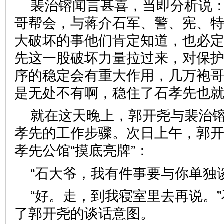
裴治镕闻言甚喜，当即分析说：
哥帮会，与蒋介石军、警、宪、
大破坏的事他们肯定知道，也必
先这一股破坏力量拉过来，对保
序的稳定会有重大作用，几万袍
是无处不有啊，稳住了石孝先也就
就在这天晚上，郭开尧与裴治
孝先的工作步骤。次日上午，郭
孝先公馆“摸底亮牌”：
“石大爷，我有件事要与你单独
“好。走，到我寝室里去再说。
了郭开尧的谈话意图。