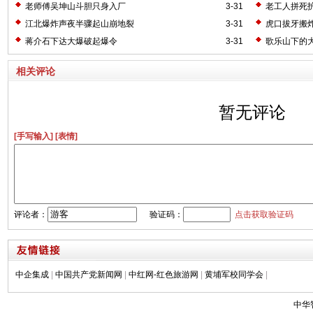
老师傅吴坤山斗胆只身入厂
3-31
老工人拼死
江北爆炸声夜半骤起山崩地裂
3-31
虎口拔牙搬
蒋介石下达大爆破起爆令
3-31
歌乐山下的
相关评论
暂无评论
[手写输入]
[表情]
评论者：
验证码：
点击获取验证码
中企集成
|
中国共产党新闻网
|
中红网-红色旅游网
|
黄埔军校同学会
|
中华