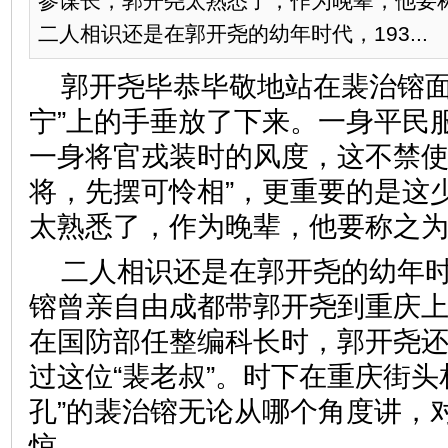
参谋长，郭开尧太熟悉了，作为晚辈，他要称
二人相识还是在郭开尧的幼年时代，193...
郭开尧毕恭毕敬地站在裴治镕面
宁”上的手垂放了下来。一身平民
一身将官戎装时的风度，这不禁使
将，先摆可怜相”，更重要的是这
太熟悉了，作为晚辈，他要称之为
二人相识还是在郭开尧的幼年时
镕曾亲自由成都带郭开尧到重庆
在国防部任整编科长时，郭开尧
过这位“裴老叔”。时下在重庆街头
孔”的裴治镕无论从哪个角度讲，
惊。