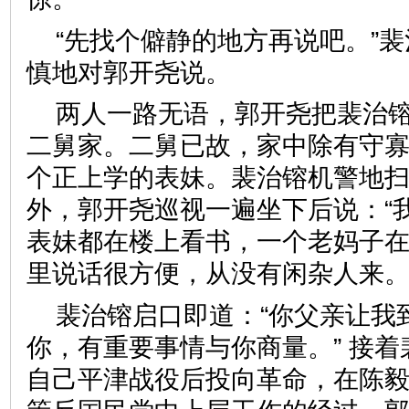
“先找个僻静的地方再说吧。”
慎地对郭开尧说。
两人一路无语，郭开尧把裴治镕
二舅家。二舅已故，家中除有守
个正上学的表妹。裴治镕机警地
外，郭开尧巡视一遍坐下后说：“
表妹都在楼上看书，一个老妈子
里说话很方便，从没有闲杂人来。
裴治镕启口即道：“你父亲让我
你，有重要事情与你商量。” 接
自己平津战役后投向革命，在陈