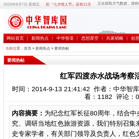
2026年8月7日 星期五
距『七夕情人节』还有11天
网站首页
新闻热点
中华智圣
思想星空
兵家韬略
创
当前位置：
首页
>
新闻热点
>
要闻热帖
要闻热帖
红军四渡赤水战场考察
时间：2014-9-13 21:41:42 作者：中
看：
1182
评论：
内容摘要：
为纪念红军长征80周年，结合中
究、调研当地红色旅游资源，我们特别召集
史专家学者，有关部门领导及负责人，红色