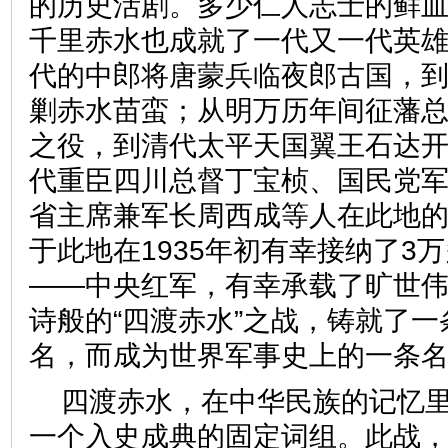
的历史活剧。多少仁人志士的鲜
千里赤水也成就了一代又一代英
代的中郎将唐蒙兵临夜郎古国，
剿赤水苗蛮；从明万历年间征藩
之役，到清代太平天国翼王石达
代重臣四川总督丁宝桢、国民党
省主席兼军长周西成等人在此地
于此地在1935年初有幸接纳了3
——中央红军，有幸承载了旷世
诗般的“四渡赤水”之战，铸就了
名，而成为世界军事史上的一条
四渡赤水，在中华民族的记忆
一个入史成典的固定词组。此战