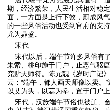
期，经济繁荣，人民生活相对稳
面，一方面是上行下效，蔚成风
的一些风俗活动也受到官府的支
尤为鼎盛。
宋代
宋代以后，端午节许多风俗有
朱索、桃印施于门户，止恶气驱
究贴天师符。陈元靓《岁时广记
云：“端午，都人画天师像以卖。
以艾为头，以蒜为拳，置于门
宋代，汉族端午节俗也被辽、