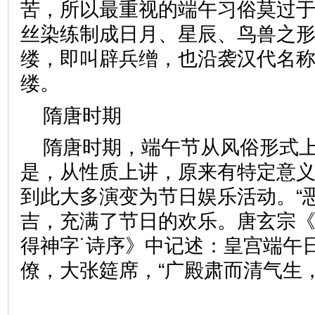
苦，所以最重视的端午习俗莫过于
丝染练制成日月、星辰、鸟兽之
缕，即叫辟兵缯，也沿袭汉代名
缕。
隋唐时期
隋唐时期，端午节从风俗形式
是，从性质上讲，原来有特定意
到此大多演变为节日娱乐活动。“
吉，充满了节日的欢乐。唐玄宗
得神字˙诗序》中记述：皇宫端午
僚，大张筵席，“广殿肃而清气生