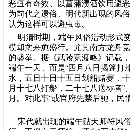
恶疽有奇效。以菖蒲渍酒饮用避
为前代之遗俗。明代新出现的风
认为这样可以避虫毒。
明清时期，端午风俗活动形式
模却愈来愈盛行。尤其南方龙舟
的盛举。据《武陵竞渡略》记载
端午一天。而是“四月八日揭篷打
水，五日十日十五日划船赌赛，十
月十七八打船，二十七八送标者”
月。对此事“或官府先禁后驰，民
宋代就出现的端午贴天师符风