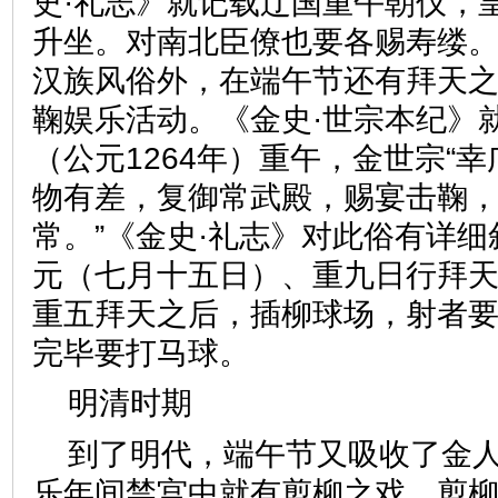
史·礼志》就记载辽国重午朝仪，
升坐。对南北臣僚也要各赐寿缕
汉族风俗外，在端午节还有拜天
鞠娱乐活动。《金史·世宗本纪》
（公元1264年）重午，金世宗“
物有差，复御常武殿，赐宴击鞠
常。”《金史·礼志》对此俗有详
元（七月十五日）、重九日行拜
重五拜天之后，插柳球场，射者
完毕要打马球。
明清时期
到了明代，端午节又吸收了金
乐年间禁宫中就有剪柳之戏，剪