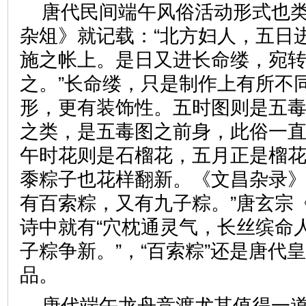
唐代民间端午风俗活动形式也
杂俎》就记载：“北方妇人，五日
施之帐上。是日又进长命缕，宛
之。”长命缕，只是制作上有所不
形，更有装饰性。五时图则是五
之类，是五毒图之前身，此俗一
午时花则是石榴花，五月正是榴
黍粽子也花样翻新。《文昌杂录》
有百索粽，又有九子粽。”唐玄宗
诗中就有“穴枕通灵气，长丝缤命
子粽争新。”，“百索粽”还是唐代
品。
唐代端午龙舟竞渡尤其值得一