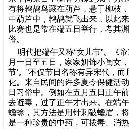
有将鹁鸪鸟藏在葫芦，悬于柳枝
中葫芦中，鹁鸪就飞出来，以此
比赛也是常在端五日举行，考其
俗。
明代把端午又称“女儿节”。《帝
月一日至五日，家家妍饰小闺女，
节’。”不仅节日名称有异宋代，
化。来自民间的许多夏令保健活
日习俗中。例如在五月五日正午
去避毒，过了正午才出来。在端
蟾蜍，其方法是用针刺破蟾眉，
是一种珍贵的中药，可拔毒、消