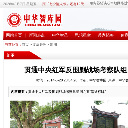
2026年8月7日 星期五
距『七夕情人节』还有12天
网站首页
新闻热点
中华智圣
思想星空
兵家韬略
创
当前位置：
首页
>
文章管理
>
组图
组图
贯通中央红军反围剿战场考察队组
时间：2014-5-20 23:04:28 作者：中华智库园 来源：中
内容摘要：
贯通中央红军反围剿战场考察队组图之五“沿途标牌”