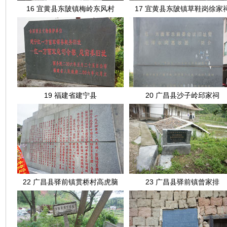
16 宜黄县东陂镇梅岭东风村
17 宜黄县东陂镇草鞋岗徐家
19 福建省建宁县
20 广昌县沙子岭邱家祠
22 广昌县驿前镇贯桥村高虎脑
23 广昌县驿前镇曾家排