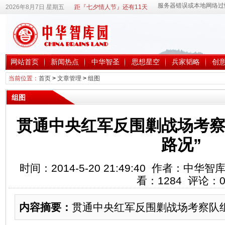
2026年8月7日 星期五
距『七夕情人节』还有11天
网站首页
新闻热点
中华智圣
思想星空
兵家韬略
创
当前位置：
首页
>
文章管理
>
组图
组图
贯通中央红军反围剿战场考察
路况”
时间：2014-5-20 21:49:40 作者：中
看：
1284
评论：
内容摘要：
贯通中央红军反围剿战场考察队组