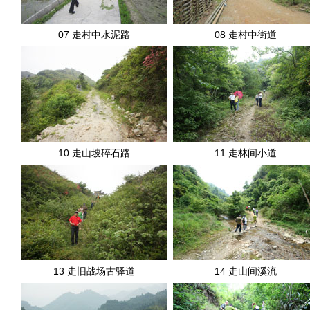
07 走村中水泥路
08 走村中街道
10 走山坡碎石路
11 走林间小道
13 走旧战场古驿道
14 走山间溪流