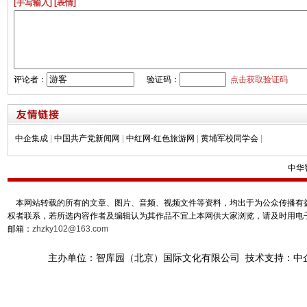
[手写输入]
[表情]
评论者：
验证码：
点击获取验证码
中企集成
|
中国共产党新闻网
|
中红网-红色旅游网
|
黄埔军校同学会
|
中华
本网站转载的所有的文章、图片、音频、视频文件等资料，均出于为公众传播有益
权者联系，若所选内容作者及编辑认为其作品不宜上本网供大家浏览，请及时用电
邮箱：
zhzky102@163.com
主办单位：智库园（北京）国际文化有限公司 技术支持：中