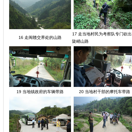
17 走当地村民为考察队专门砍出
16 走闽赣交界处的山路
陡峭山路
19 当地镇政府的车辆带路
20 当地村干部的摩托车带路