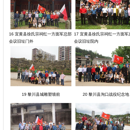
16 宜黄县徐氏宗祠红一方面军总部
17 宜黄县徐氏宗祠红一方面军
会议旧址门外
会议旧址院内
19 黎川县城雕塑墙前
20 黎川县洵口战役纪念地