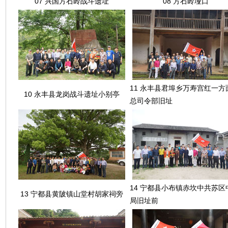
07 兴国方石岭战斗遗址
08 方石岭垭口
11 永丰县君埠乡万寿宫红一方
10 永丰县龙岗战斗遗址小别亭
总司令部旧址
14 宁都县小布镇赤坎中共苏区
13 宁都县黄陂镇山堂村胡家祠旁
局旧址前