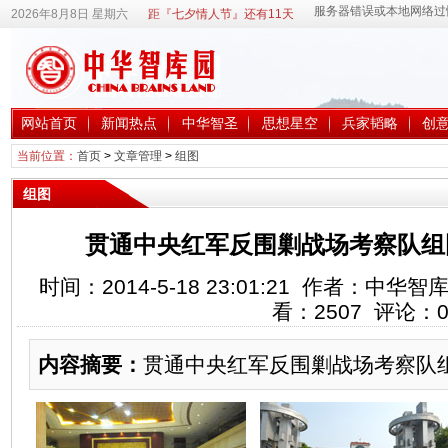
2026年8月8日 星期六
距『七夕情人节』还有11天
网站首页
新闻热点
中华智圣
思想星空
兵家韬略
创
当前位置：
首页
>
文章管理
>
组图
组图
贯通中央红军反围剿战场考察队组
时间：2014-5-18 23:01:21 作者：中
看：
2507
评论：
内容摘要：
贯通中央红军反围剿战场考察队组