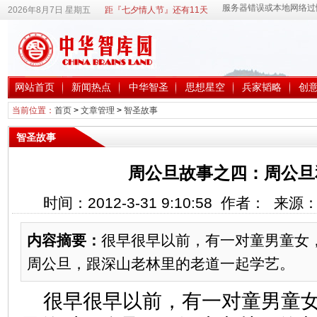
2026年8月7日 星期五
距『七夕情人节』还有11天
网站首页
新闻热点
中华智圣
思想星空
兵家韬略
创
当前位置：
首页
>
文章管理
>
智圣故事
智圣故事
周公旦故事之四：周公旦
时间：2012-3-31 9:10:58 作者： 来
内容摘要：
很早很早以前，有一对童男童女
周公旦，跟深山老林里的老道一起学艺。
很早很早以前，有一对童男童