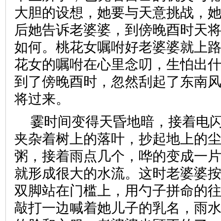
大胆的设想，她要与天意挑战，
后她告诉老婆婆，到傍晚酉时天
如何。桃花女嘱咐好老婆婆就上
花女的嘱咐在心里念叨，生怕出
到了傍晚酉时，忽然刮起了东南
将过来。
霎时间变得天昏地暗，接着电
夹杂着树上的落叶，抄起地上的
粥，接着雨点几个，哗的变成一
就形成很大的水流。这时老婆婆
双脚站在门槛上，用勺子拼命的
敲打一边喊着她儿子的乳名，雨