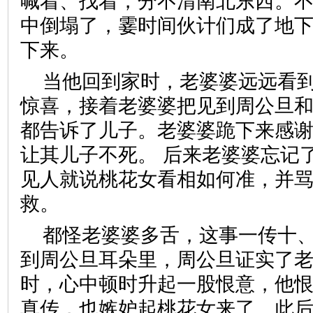
喊着、找着，分不清南北东西。
中倒塌了，霎时间伙计们成了地
下来。
当他回到家时，老婆婆远远看
惊喜，接着老婆婆把见到周公旦
都告诉了儿子。老婆婆跪下来感
让其儿子不死。 后来老婆婆忘记
见人就说桃花女看相如何准，并
救。
都怪老婆婆多舌，这事一传十
到周公旦耳朵里，周公旦证实了
时，心中顿时升起一股恨意，他
真传，也嫉妒起桃花女来了。此