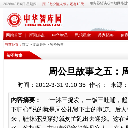
2026年8月6日 星期四
距『七夕情人节』还有13天
网站首页
新闻热点
中华智圣
思想星空
兵家韬略
创
当前位置：
首页
>
文章管理
>
智圣故事
智圣故事
周公旦故事之五：
时间：2012-3-31 9:10:35 作者： 来
内容摘要：
“一沐三捉发，一饭三吐哺，起以
下归心”说的就是周公礼贤下士的事迹。后
来，鞋袜还没穿好就匆忙跑出去迎接。这在