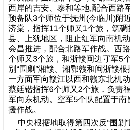
西岸的吉安、泰和等地,配合西路
预备队3个师位于抚州(今临川)附
济棠，指挥11个师又1个旅，筑
县、上犹地区，阻止红军向南机
会昌推进，配合北路军作战。西路
个师又3个旅，和浙赣闽边守军5
别“围剿”湘赣、湘鄂赣和闽浙赣
一方面军向赣江以西和赣东北机动
蔡廷锴指挥6个师又2个旅，负责
军向东机动。空军5个队配置于南
援作战。
中央根据地取得第四次反“围剿”