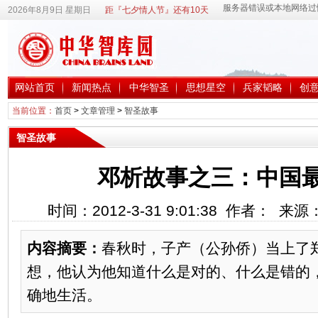
2026年8月9日 星期日
距『七夕情人节』还有10天
网站首页
新闻热点
中华智圣
思想星空
兵家韬略
创
当前位置：
首页
>
文章管理
>
智圣故事
智圣故事
邓析故事之三：中国
时间：2012-3-31 9:01:38 作者： 来
内容摘要：
春秋时，子产（公孙侨）当上了
想，他认为他知道什么是对的、什么是错的
确地生活。