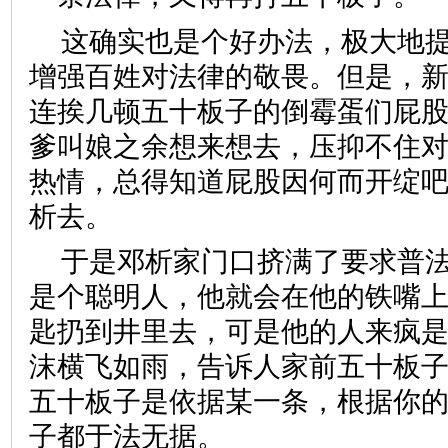
这确实也是个好办法，极大地
增强百姓对法律的敬畏。但是，
连挨几顿五十板子的倒霉蛋们屁
爹叫娘之余想来想去，压抑不住
热情，总得知道屁股因何而开绽
析去。
于是邓析家门口挤满了要求普
是个聪明人，他就会在他的铁嘴
匙扔到井里去，可是他的人来疯
沫横飞如雨，告诉人家前五十板
五十板子是依据某一条，根据你
子都于法无据。