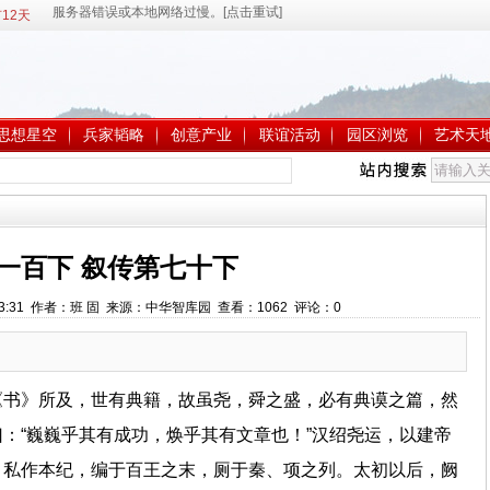
12天
思想星空
兵家韬略
创意产业
联谊活动
园区浏览
艺术天
一百下 叙传第七十下
2:33:31 作者：班 固 来源：中华智库园 查看：
1062
评论：
0
《书》所及，世有典籍，故虽尧，舜之盛，必有典谟之篇，然
：“巍巍乎其有成功，焕乎其有文章也！”汉绍尧运，以建帝
，私作本纪，编于百王之末，厕于秦、项之列。太初以后，阙