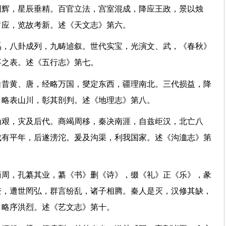
周辉，星辰垂精。百官立法，宫室混成，降应王政，景以烛
其占应，览故考新。述《天文志》第六。
禹，八卦成列，九畴逌叙。世代实宝，光演文、武，《春秋》
王事之表。述《五行志》第七。
自昔黄、唐，经略万国，燮定东西，疆理南北。三代损益，降
县。略表山川，彰其剖判。述《地理志》第八。
为艰，灾及后代。商竭周移，秦决南涯，自兹歫汉，北亡八
成有平年，后遂滂沱。爰及沟渠，利我国家。述《沟洫志》第
商周，孔纂其业，纂《书》删《诗》，缀《礼》正《乐》，彖
登，遭世罔弘，群言纷乱，诸子相腾。秦人是灭，汉修其缺，
录，略序洪烈。述《艺文志》第十。