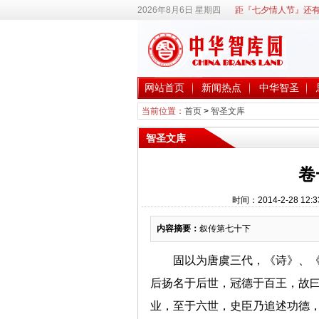
2026年8月6日 星期四
距『七夕情人节』还有
网站首页
新闻热点
中华智圣
当前位置：
首页
>
智圣文库
智圣文库
卷
时间：2014-2-28 1
内容摘要：
叙传第七十下
固以为唐虞三代，《诗》、
后扬名于后世，冠德于百王，故曰
业，至于六世，史臣乃追述功德