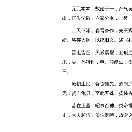
元元本本，数始于一，产气
出，官失学微，六家分乖，一
上天下泽，春雷奋作，先王
纷。略存大纲，以统旧文。述
雷电皆至，天威震耀，五刑
末，吴、孙狙诈，申、商酷烈，
三。
厥初生民，食货惟先。割制
无，货自龟贝，至此五铢。扬
昔在上圣，昭事百神。类帝
史，大夫胪岱，侯伯僭畤，放诞