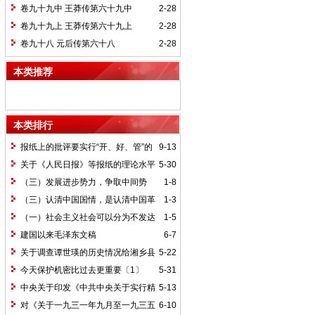
卷九十九中 王莽传第六十九中
2-28
卷九十九上 王莽传第六十九上
2-28
卷九十八 元后传第六十八
2-28
本类推荐
本类排行
报纸上的批评要实行“开、好、管”的
9-13
方针*
关于《人民日报》等报纸的理论水平
5-30
的批语〔1〕
（三）发展进步势力，争取中间势
1-8
力，孤立顽固势力
（三）认清中国国情，是认清中国革
1-3
命一切问题的基本依据
（一）社会主义社会可以分为不发达
1-5
和比较发达两个阶段
建国以来毛泽东文稿
6-7
关于调查谭世瑛的历史情况给湘乡县
5-22
委的信和给谭世瑛的复信
今天保护机密比过去更重要〔1〕
5-31
中央关于印发《中共中央关于实行精
5-13
兵简政、增产节约、反对贪污、反对浪费
对《关于一九三一年九月至一九三五
6-10