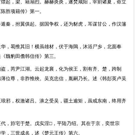
广熛起，梁、籍扇烈。赫赫炎炎，遂焚咸阳，宰割诸夏，命立
述《陈胜项籍传》第一。
手遁秦，拊翼俱起。据国争权，还为豺虎，耳谋甘公，作汉籓
。
生华，曷惟其旧！横虽雄材，伏于海隝，沐浴尸乡，北面奉
。述《魏豹田儋韩信传》第三。
狗盗，芮尹江湖。云起龙襄，化为侯王，割有齐、楚，跨制
德薄位尊，非胙惟殃。吴克忠信，胤嗣乃长。述《韩彭英卢吴
王琅邪，权激诸吕。濞之受吴，疆土逾矩，虽戒东南，终用齐
王代，斿宅于楚。戊实淫□，平陆乃绍。其在于京，奕世宗
政博学，三世成名，述《楚元王传》第六。