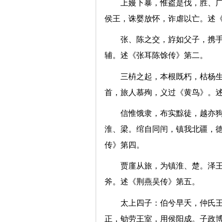
上嫚下暴，惟盗是伐，胜、
侯王，诛婴放怀，诈虐以亡。
张、陈之交，斿如父子，携
辅。述《张耳陈馀传》第二
三枿之起，本根既朽，枯杨
首，旅人慕殉，义过《黄鸟》
信惟饿隶，布实黥徒，越亦
淮、梁。绾自同闬，镇我北疆，
传》第四。
贾廑从旅，为镇淮、楚。泽
斧。述《荆燕吴传》第五。
太上四子：伯兮早夭，仲氏
正，劬劳王室，用侯阳成。子