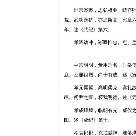
世宗晔晔，思弘祖业，畴咨
荒。武功既抗，亦迪斯文，宪章
年。述《武纪》第六。
孝昭幼冲，冢宰惟忠。燕、
中宗明明，夤用刑名，时举
庭。丕显祖烈，尚于有成。述
孝元翼翼，高明柔克，宾礼
邑。阉尹之疵，秽我明德。述
孝成煌煌，临朝有光，威仪
阳。述《成纪》第十。
孝哀彬彬，克揽威神，雕落