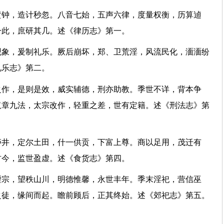
黄钟，造计秒忽。八音七始，五声六律，度量权衡，历算逌
彼一此，庶研其几。述《律历志》第一。
观象，爰制礼乐。厥后崩坏，郑、卫荒淫，风流民化，湎湎纷
《礼乐志》第二。
之作，是则是效，威实辅德，刑亦助教。季世不详，背本争
汉章九法，太宗改作，轻重之差，世有定籍。述《刑法志》第
庐井，定尔土田，什一供贡，下富上尊。商以足用，茂迁有
榷古今，监世盈虚。述《食货志》第四。
禋宗，望秩山川，明德惟馨，永世丰年。季末淫祀，营信巫
之徒，缘间而起。瞻前顾后，正其终始。述《郊祀志》第五。