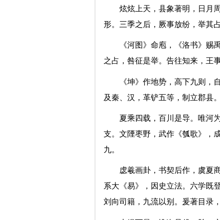
炫炫上天，县象著明，日月
形。三季之后，厥事放纷，举
《河图》命庖，《洛书》赐
之占，咎征是举。告往知来，
《坤》作地势，高下九则，
及秦、汉，革铲五等，制立郡
夏乘四载，百川是导。唯河
支。文陻枣野，武作《瓠歌》，
九。
虙羲画卦，书契后作，虞夏
系大《易》，因史立法。六学既
刘向司籍，九流以别。爰著目