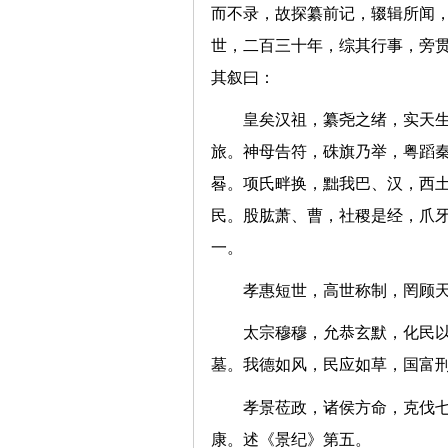
而不录，故探纂前记，辍辑所闻
世，二百三十年，综其行事，旁
其叙曰：
皇矣汉祖，纂尧之绪，实天
旅。神母告符，硃旗乃举，粤蹈
晷。项氏畔换，黜我巴、汉，西
民。股肱萧、曹，社稷是经，爪
一。
孝惠短世，高世称制，罔顾
太宗穆穆，允恭玄默，化民
墓。我德如风，民应如草，国
孝景莅政，诸侯方命，克伐
康。述《景纪》第五。