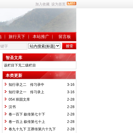
加入收藏
设为首页
地
旅行天下
本站推广
留言板
智圣文库
该栏目下无二级栏目
本类更新
知行录之二 传习录中
3-16
知行录之一 传习录上
3-16
054 班固文库
2-28
汉书
2-28
卷一百下 叙传第七十下
2-28
卷一百上 叙传第七十上
2-28
卷九十九下 王莽传第六十九下
2-28