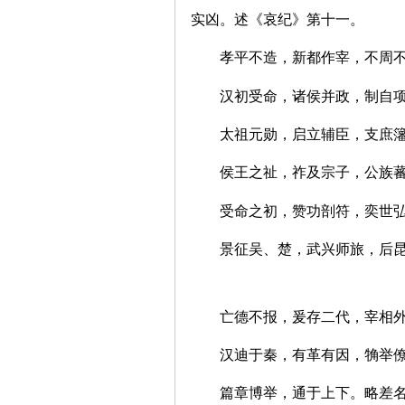
实凶。述《哀纪》第十一。
孝平不造，新都作宰，不
汉初受命，诸侯并政，制自
太祖元勋，启立辅臣，支
侯王之祉，祚及宗子，公
受命之初，赞功剖符，奕世
景征吴、楚，武兴师旅，后
亡德不报，爰存二代，宰相
汉迪于秦，有革有因，觕
篇章博举，通于上下。略