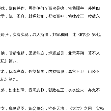
熙载，髦俊并作。厥作伊何？百蛮是攘，恢我疆宇，外博四
六学，统一圣真。封禅郊祀，登秩百神；协律改正，飨兹永
盖诪张，实睿实聪，罪人斯得，邦家和同。述《昭纪》第七。
傅纳，听断惟精，柔远能迩，燀耀威灵，龙荒幕朔，莫不来
《宣纪》第八。
故老，优繇亮直。外割禁囿，内损御服，离宫不卫，山陵不
《元纪》第九。
之盛，如圭如璋。壶闱恣赵，朝政在王，炎炎燎火，亦允不
洪支，底剭鼎臣。婉娈董公，惟亮天功，《大过》之困，实桡