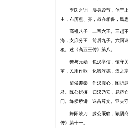
季氏之诎，辱身毁节，信于
主，布历燕、齐，叔亦相鲁，
高祖八子，二帝六王。三赵
海，支庶分王，前后九子。六国
稷。述《高五王传》第八。
猗与元勋，包汉举信，镇守
革，民用作歌，化我淳德，汉
留侯袭秦，作汉腹心，图折
君。陈公扰攘，归汉乃安，毙范
门。绛侯矫矫，诛吕尊文。亚
舞阳鼓刀，滕公厩驺，颍阴
传》第十一。