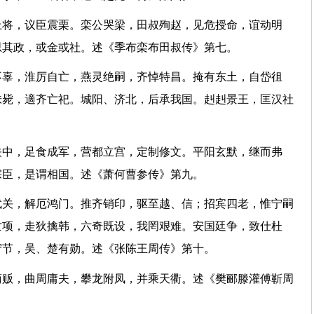
上将，议臣震栗。栾公哭梁，田叔殉赵，见危授命，谊动明
民思其政，或金或社。述《季布栾布田叔传》第七。
不辜，淮厉自亡，燕灵绝嗣，齐悼特昌。掩有东土，自岱徂
诛毙，適齐亡祀。城阳、济北，后承我国。赳赳景王，匡汉社
关中，足食成军，营都立宫，定制修文。平阳玄默，继而弗
之宗臣，是谓相国。述《萧何曹参传》第九。
武关，解厄鸿门。推齐销印，驱至越、信；招宾四老，惟宁嗣
亡项，走狄擒韩，六奇既设，我罔艰难。安国廷争，致仕杜
夫守节，吴、楚有勋。述《张陈王周传》第十。
商贩，曲周庸夫，攀龙附凤，并乘天衢。述《樊郦滕灌傅靳周