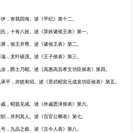
周不伊，丧我四海。述《平纪》第十二。
项氏，十有八姓。述《异姓诸侯王表》第一。
庶籓屏，侯王并尊。述《诸侯王表》第二。
族蕃滋，支叶硕茂。述《王子侯表》第三。
弘业，爵土乃昭。述《高惠高后孝文功臣侯表》第四。
昆承平，亦犹有绍。述《景武昭宣元成哀功臣侯表》第五。
外戚，昭韪见戒。述《外戚恩泽侯表》第六。
举僚职，并列其人。述《百官公卿表》第七。
差名号，九品之叙。述《古今人表》第八。