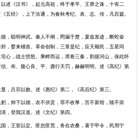
，以述《汉书》，起元高祖，终于孝平、王莽之诛，十有二
贯《五经》，上下洽通，为春秋考纪、表、志、传，凡百篇。
生德，聪明神武。秦人不纲，罔漏于楚，爰兹发迹，断蛇奋
秦郊，婴来稽首。革命创制，三章是纪，应天顺民，五星同
土宅心，战士愤怒。乘畔而运，席卷三秦，割据河山，保此怀
牙信、布、腹心良、平、龚行天罚，赫赫明明。述《高纪》第
天显，吕宗以败。述《惠纪》第二，《高后纪》第三。
以躬，帅下以德，农不供贡，罪不收孥，宫不新馆，陵不崇
富刑清，登我汉道。述《文纪》第四。
七国，王室以定。匪怠匪荒，务在农桑，著于甲令，民用宁