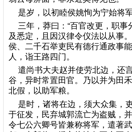
是岁，以初睦侯姚恂为宁始
三年，莽曰：“百官改更，职事
及悉定，且因汉律令仪法以从事
侯、二千石举吏民有德行通政事
人，诣王路四门。
遣尚书大夫赵并使劳北边，还
谷，异时常置田官。乃以并为田
北假，以助军粮。
是时，诸将在边，须大众集，
于征发，民弃城郭流亡为盗贼，
令七公六卿号皆兼称将军，遣著