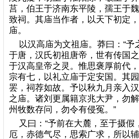
莒，伯王于济南东平陵，孺王于
致祠。其庙当作者，以天下初定
庙。
以汉高庙为文祖庙。莽曰：“予
于唐，汉氏初祖唐帝，世有传国
于汉高皇帝之灵。惟思褒厚前代
宗有七，以礼立庙于定安国。其
罢，祠荐如故。予以秋九月亲入
之庙。诸刘更属籍京兆大尹，勿
州牧数存问，勿令有侵冤。”
又曰：“予前在大麓，至于摄假
厄，赤德气尽，思索广求，所以