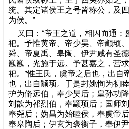
统。其定诸侯王之号皆称公，及
为侯。”
又曰：“帝王之道，相因而通；
祀。予惟黄帝、帝少昊、帝颛顼
舜、帝夏禹、皋陶、伊尹咸有圣
巍巍，光施于远。予甚嘉之，营
祀。”惟王氏，虞帝之后也，出自
也，出自颛顼。于是封姚恂为初
护为脩远伯，奉少昊后；皇孙功
刘歆为祁烈伯，奉颛顼后；国师
奉尧后；妫昌为始睦侯，奉虞帝
奉皋陶后；伊玄为褒衡子，奉伊