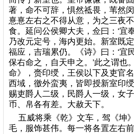
著，命不可辞，惧然祗畏，苇然
憙憙左右之不得从意，为之三夜
食。延问公侯卿大夫，佥曰：‘宜
乃改元定号，海内更始。新室既
福应，吉瑞累仍。《诗》曰：‘宜
保右命之，自天申之。’此之谓也。
命》，赍印绶，王侯以下及吏官
西域，徼外蛮夷，皆即授新室印
赐吏爵人二级，民爵人一级，女
币、帛各有差。大赦天下。
五威将乘《乾》文车，驾《坤
毛，服饰甚伟。每一将各置左右