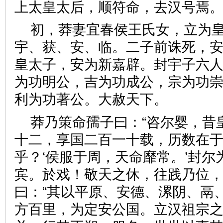
上太皇太后，顺符命，去汉号焉
初，莽妻宜春侯王氏女，立为
宇、获、安、临。二子前诛死，
皇太子，安为新嘉辟。封宇子六
为功明公，吉为功成公，宗为功
利为功著公。大赦天下。
莽乃策命孺子曰：“咨尔婴，昔
十二，享国二百一十载，历数在
乎？‘侯服于周，天命靡常。’封
宾。於戏！敬天之休，往践乃位，
曰：“其以平原、安德、漯阴、鬲
方百里，为定安公国。立汉祖宗