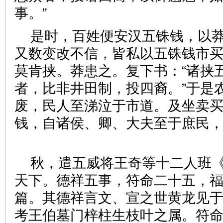
事。”
是时，百姓便安汉五铢钱，以
又数变改不信，皆私以五铢钱市
莫肯挟。莽患之。复下书：“诸挟
者，比非井田制，投四裔。”于是
废，民人至涕泣于市道。及坐卖
钱，自诸侯、卿、大夫至于庶民
秋，遣五威将王奇等十二人班
天下。德祥五事，符命二十五，
篇。其德祥言文、宣之世黄龙见
考王伯墓门梓柱生枝叶之属。符