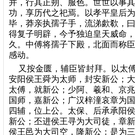
并，行其正朔、服色。世世以事
功，享历代之祀焉。以孝平皇后为
毕，莽亲执孺子手，流涕歔欷，曰
得复子明辟，今予独迫皇天威命，
久。中傅将孺子下殿，北面而称
感动。
又按金匮，辅臣皆封拜。以太
安阳侯王舜为太师，封安新公；
太傅，就新公；少阿、羲和、京
国师，嘉新公；广汉梓潼哀章为
四辅，位上公。太保、后承承阳
新公；丕进侯王寻为大司徒，章
侯王邑为大司空，隆新公：是为