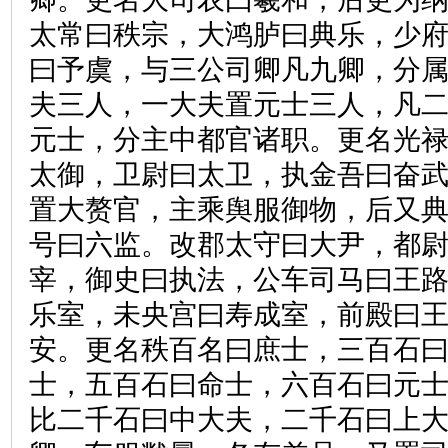
太常曰秩宗，大鸿胪曰典乐，少
曰予虞，与三公司卿凡九卿，分
夫三人，一大夫置元士三人，凡
元士，分主中都官诸职。更名光
太御，卫尉曰太卫，执金吾曰奋
置大赘官，主乘舆服御物，后又
号曰六监。改郡太守曰大尹，都
宰，御史曰执法，公车司马曰王
乐室，未央宫曰寿成室，前殿曰
安。更名秩百名曰庶士，三百石
士，五百石曰命士，六百石曰元
比二千石曰中大夫，二千石曰上