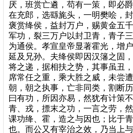
厌，班赏亡遴，苟有一策，即必
在充郎，选繇旄头，一明樊哙，
褒赏绛侯，益封万户，赐黄金五
军功，裂三万户以封卫青，青子
为通侯。孝宣皇帝显著霍光，增
延及兄孙。夫绛侯即因汉籓之固
将之递，据相扶之势，其事虽丑
席常任之重，乘大胜之威，未尝
朝，朝之执事，亡非同类，割断
曰有功，所因亦易，然犹有计策
青、戎，摽末之功，一言之劳，
课功绛、霍，造之与因也；比于
也。而公又有宰治之效，乃当上