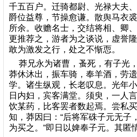
千五百户。迁骑都尉、光禄大夫
爵位益尊，节操愈谦。散舆马衣
所余。收赡名士，交结将相、卿
更推荐之，游者为之谈说，虚誉
敢为激发之行，处之不惭恧
莽兄永为诸曹，蚤死，有子光
莽休沐出，振车骑，奉羊酒，劳
学。诸生纵观，长老叹息。光年
日内妇，宾客满堂。须臾，一人
饮某药，比客罢者数起焉。尝私
知，莽因曰：“后将军硃子元无子
为买之。”即日以婢奉子元。