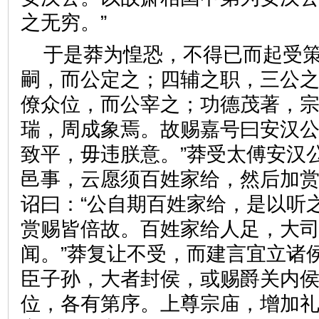
之无穷。”
于是莽为惶恐，不得已而起受策
嗣，而公定之；四辅之职，三公
僚众位，而公宰之；功德茂著，
瑞，周成象焉。故赐嘉号曰安汉
致平，毋违朕意。”莽受太傅安汉
邑事，云愿须百姓家给，然后加
诏曰：“公自期百姓家给，是以听
赏赐皆倍故。百姓家给人足，大
闻。”莽复让不受，而建言宜立诸
臣子孙，大者封侯，或赐爵关内
位，各有第序。上尊宗庙，增加