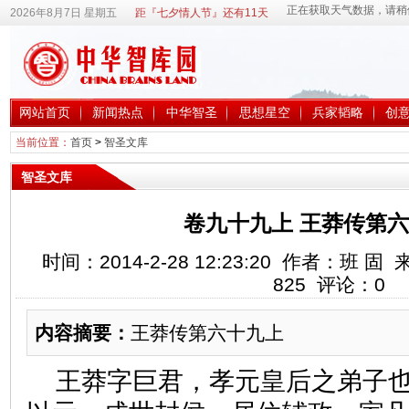
2026年8月7日 星期五
距『七夕情人节』还有11天
网站首页
新闻热点
中华智圣
思想星空
兵家韬略
创
当前位置：
首页
>
智圣文库
智圣文库
卷九十九上 王莽传第
时间：2014-2-28 12:23:20 作者：班
825
评论：
0
内容摘要：
王莽传第六十九上
王莽字巨君，孝元皇后之弟子