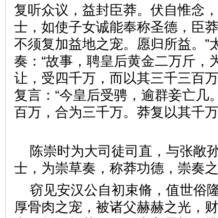
复听众议，益封臣莽。伏自惟念
士，如使子女诚能奉称圣德，臣
不须复加益地之宠。愿归所益。”
奏：“故事，聘皇后黄金二万斤，
让，受四千万，而以其三千三百
复言：“今皇后受骋，逾群妾亡几
百万，合为三千万。莽复以其千
陈崇时为大司徒司直，与张敞
士，为崇草奏，称莽功德，崇
窃见安汉公自初束脩，值世俗
厚骨肉之宠，被诸父赫赫之光，