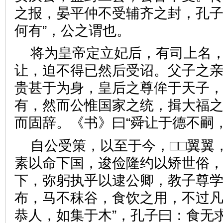
之报，晏平仲不受辅齐之封，孔子
何有”，公之谓也。
将为皇帝定立妃后，有司上名
让，迫不得已然后受诏。父子之
贵甚于为身，皇后之尊侔于天子
有，然而公惟国家之统，揖大福
而固辞。《书》曰“舜让于德不
自公受策，以至于今，□□翼翼
素以命下国，逡俭隆约以矫世俗
下，弥躬执乎以逮公卿，教子尊
布，马不秣谷，食饮之用，不过凡
恭人，如集于木”，孔子曰：食无