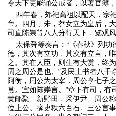
令天下吏能诵公戒者，以著官
四年春，郊祀高祖以配天，宗
帝。四月丁未，莽女立为皇后，
司直陈崇等八人分行天下，览
太保舜等奏言：“《春秋》列功
德，其次有立功，其次有立言，
之。其在人臣，则生有大赏，终
周之周公是也。”及民上书者八千
阿衡，周公为太宰，周公享七子
赏。宜如陈崇言。”章下有司，有
黄邮聚、新野田，采伊尹、周公
位上公。掾史秩六百石。三公言事