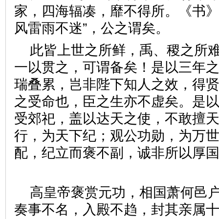
家，四海辐凑，靡不得所。《书》
风雷雨不迷”，公之谓矣。
此皆上世之所鲜，禹、稷之所
一以贯之，可谓备矣！是以三年
瑞叠累，岂非陛下知人之效，得
之受命也，臣之生亦不虚矣。是
受郊祀，盖以达天之使，不敢擅
行，为天下纪；观公功勋，为万
配，纪立而褒不副，诚非所以厚
高皇帝褒赏元功，相国萧何邑
奏事不名，入殿不趋，封其亲属