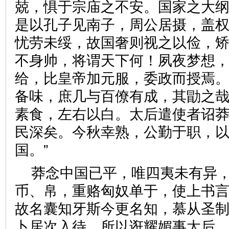
兢，惧于宗庙之不安。国家之大
是以孔子见南子，周公居摄，盖
忧劳未绥，故国奢则视之以俭，
不身帅，将谓天下何！夙夜梦想
给，比皇帝加元服，委政而授焉
备味，庶几与百僚有成，其勖之哉
素食，左右以白。太后遣使者诏莽
民深矣。今秋幸熟，公勤于职，
国。”
莽念中国已平，唯四夷未有异
币、帛，重赂匈奴单于，使上书言
故名囊知牙斯今更名知，慕从圣制
卜居次入待。所以诳耀媚事太后