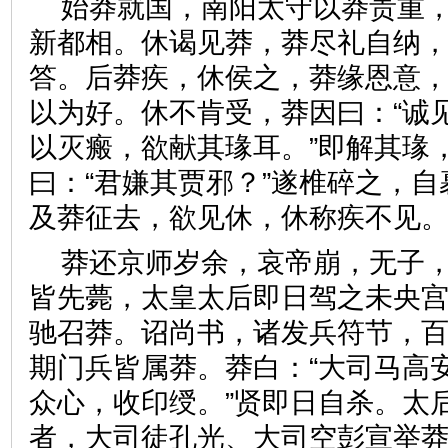
始莽就国，南阳太守以莽贵重
新都相。休谒见莽，莽尽礼自纳
答。后莽疾，休侯之，莽缘恩意
以为好。休不肯受，莽因曰：“诚
以灭瘢，欲献其瑑耳。”即解其瑑
曰：“君嫌其贾邪？”遂椎碎之，
及莽征去，欲见休，休称疾不
莽还京师岁余，哀帝崩，无子
皆先薨，太皇太后即日驾之未央
驰召莽。诏尚书，诸发兵符节，
期门兵皆属莽。莽白：“大司马高
众心，收印绶。”贤即日自杀。太
者，大司徒孔光、大司空彭宣举