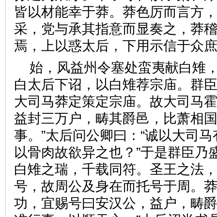
皆以材能幸于莽。莽色厉而言方
采，党与承其指意而显奏之，莽
焉，上以惑太后，下用示信于
始，风益州令塞处蛮夷献白雉
白太后下诏，以白雉荐宗庙。群臣
大司马莽定策定宗庙。故大司马
益封三万户，畴其爵邑，比萧相
事。”太后问公卿曰：“诚以大司
以骨肉故欲异之也？”于是群臣乃
白雉之瑞，千载同符。圣王之法
号，故周公及身在而托号于周。
功，宜赐号曰安汉公，益户，畴