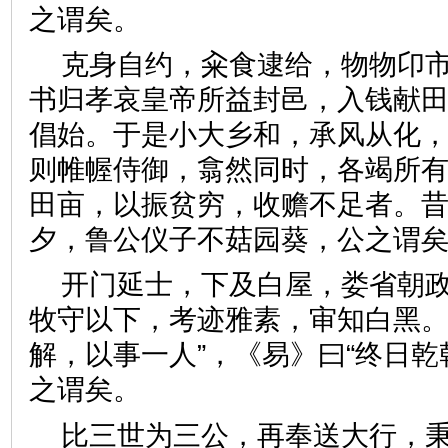
之谓矣。
克身自约，籴食逮给，物物卬
书归孝哀皇帝所益封邑，入钱献
倡始。于是小大乡和，承风从化
则帷幄侍御，翕然同时，各竭所
田亩，以振贫穷，收赡不足者。
夕，鲁公仪子不菇园葵，公之
开门延士，下及白屋，娄省朝
牧守以下，考迹雅素，审知白黑。
解，以事一人”，《易》曰“终日乾
之谓矣。
比三世为三公，再奉送大行，