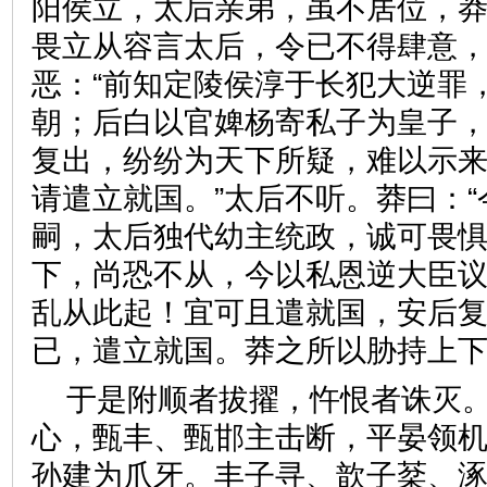
阳侯立，太后亲弟，虽不居位，
畏立从容言太后，令已不得肆意
恶：“前知定陵侯淳于长犯大逆罪
朝；后白以官婢杨寄私子为皇子
复出，纷纷为天下所疑，难以示
请遣立就国。”太后不听。莽曰：
嗣，太后独代幼主统政，诚可畏
下，尚恐不从，今以私恩逆大臣
乱从此起！宜可且遣就国，安后复
已，遣立就国。莽之所以胁持
于是附顺者拔擢，忤恨者诛灭
心，甄丰、甄邯主击断，平晏领
孙建为爪牙。丰子寻、歆子棻、