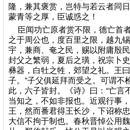
隆，兼其褒赏，岂特与若云者同
蒙青等之厚，臣诚惑之！
臣闻功亡原者赏不限，德亡首
之于周公也，度百里之限，越九
宇，兼商、奄之民，赐以附庸殷
封父之繁弱，夏后之璜，祝宗卜
彝器，白牡之牲，郊望之礼。王曰
子。”子父俱延拜而受之。可谓不
此，六子皆封。《诗》曰：“亡言
当知之，不如非报也。近观行事
王，然而番君得王长沙，下诏称
大信不拘于制也。春秋晋悼公用