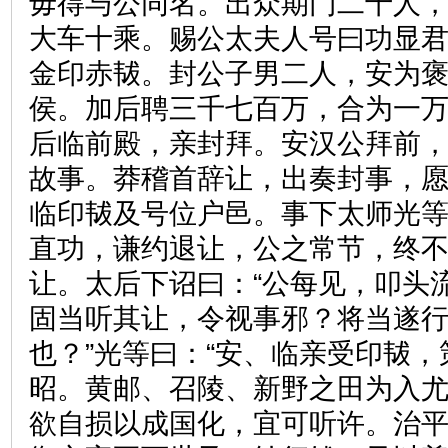
毋得与公同名。出众期门二十人
大车十乘。赐公太夫人号曰功显
金印赤韨。封公子男二人，安为
侯。加后聘三千七百万，合为一万
后临前殿，亲封拜。安汉公拜前
故事。莽稽首辞让，出奏封事，
临印韨及号位户邑。事下太师光等
直功，谦约退让，公之常节，终不
让。太后下诏曰：“公每见，叩头
固当听其让，令视事邪？将当遂
也？”光等曰：“安、临亲受印韨
昭。黄邮、召陵、新野之田为入
欲自损以成国化，宜可听许。治