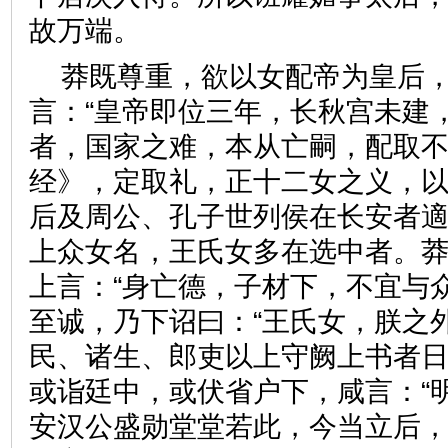
故万端。
莽既尊重，欲以女配帝为皇后
言：“皇帝即位三年，长秋宫未建
者，国家之难，本从亡嗣，配取
经》，定取礼，正十二女之义，
后及周公、孔子世列侯在长安者適
上众女名，王氏女多在选中者。
上言：“身亡德，子材下，不宜与
至诚，乃下诏曰：“王氏女，朕之
民、诸生、郎吏以上守阙上书者
或诣廷中，或伏省户下，咸言：“
安汉公盛勋堂堂若此，今当立后