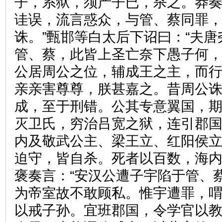
子，系狱，须产子已，杀之。莽奏
诖误，流言惑众，与管、蔡同罪
诛。”甄邯等白太后下诏曰：“夫
管、蔡，此皆上圣亡奈下愚子何
公居周公之位，辅成王之主，而
亲亲害尊尊，朕甚嘉之。昔周公
成，至于刑错。公其专意翼国，期
灭卫氏，穷治吕宽之狱，连引郡
内及敬武公主、梁王立、红阳侯
迫守，皆自杀。死者以百数，海
褒奏言：“安汉公遭子宇陷于管、
为帝室故不敢顾私。惟宇遭罪，
以戒子孙。宜班郡国，令学官以教