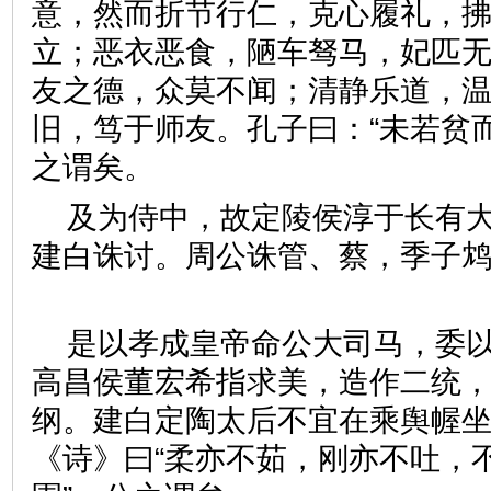
意，然而折节行仁，克心履礼，
立；恶衣恶食，陋车驽马，妃匹
友之德，众莫不闻；清静乐道，
旧，笃于师友。孔子曰：“未若贫
之谓矣。
及为侍中，故定陵侯淳于长有
建白诛讨。周公诛管、蔡，季子
是以孝成皇帝命公大司马，委
高昌侯董宏希指求美，造作二统
纲。建白定陶太后不宜在乘舆幄
《诗》曰“柔亦不茹，刚亦不吐，