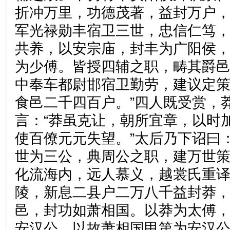
折冲万里，功德茂著，益封万户
军光禄勋丰宿卫三世，忠信仁笃
共养，以安宗庙，封丰为广阳侯
为少傅。皆授四辅之职，畴其爵
中奉车都尉邯宿卫勤劳，建议定
食邑二千四百户。”四人既受赏，
言：“莽虽克让，朝所宜章，以时
使百僚元元失望。”太后乃下诏曰
世为三公，典周公之职，建万世
化流海内，远人慕义，越裳氏重
陵，新息二县户二万八千益封莽
邑，封功如萧相国。以莽为太傅
安汉公。以故萧相国甲第为安汉