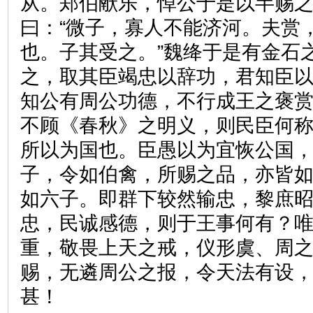
从。郑伯献乐，悼公于是以半赐
曰：“微子，寡人不能济河。夫赏
也。子其受之。”魏绛于是有金石
之，取其臣竭忠以辞功，君知臣
知公有周公功德，不行成王之褒
不顾《春秋》之明义，则民臣何
所以为国也。臣愚以为宜恢公国
子，令如伯禽，所赐之品，亦皆
如六子。即群下较然输忠，黎庶
忠，民诚感德，则于王事何有？
重，敬畏上天之戒，仪形虞、周
赐，无遴周公之报，令天法有设
甚！