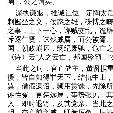
圉”，公之谓矣。
深执谦退，推诚让位。定陶太
剌幄坐之义，佞惑之雄，硃博之
之事，上下一心，谗贼交乱，诡
斥逐仁贤，诛残戚属，而公被胥
国，朝政崩坏，纲纪废驰，危亡
《诗》云“人之云亡，邦国殄顇
当此之时，官亡储主，董贤据
援，皆自知得罪天下，结仇中山
翼，借假遗诏，频用赏诛，先除
诬往冤，更惩远属，事势张见，
入，即时退贤，及其党亲。当此
明，奋亡前之威，盱衡厉色，振