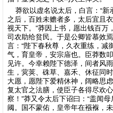
莽欲以虚名说太后，白言：“新
之后，百姓未赡者多，太后宜且
视天下。”莽因上书，愿出钱百万
司农助给贫民。于是公卿皆慕效
言：“陛下春秋尊，久衣重练，减
气，育皇帝，安宗庙也。臣莽数
见许。今幸赖陛下德泽，间者风
生，蓂荚、硃草、嘉禾、休征同
大愿，愿陛下爱精休神，阔略思
复太官之法膳，使臣子各得尽欢
察！”莽又令太后下诏曰：“盖闻
阈。国不蒙佑，皇帝年在襁褓，