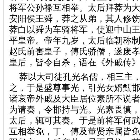
将军公孙禄互相举。太后拜莽为
安阳侯王舜，莽之从弟，其人修
莽白以舜为车骑将军，使迎中山
平皇帝。帝年九岁，太后临朝称
赵氏前害皇子，傅氏骄僭，遂废
皇后，皆令自杀，语在《外戚
莽以大司徒孔光名儒，相三主
之，于是盛尊事光，引光女婿甄
诸哀帝外戚及大臣居位素所不说
为请奏，令邯持与光。光素畏慎
太后，辄可其奏。于是前将军何
互相举免，丁、傅及董贤亲属皆