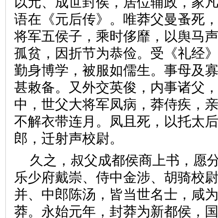
以元、成世封侯，居位辅政，家
语在《元后传》。唯莽父曼蚤死
将军五侯子，乘时侈靡，以舆马
孤贫，因折节为恭俭。受《礼经
勤身博学，被服如儒生。事母及
甚敕备。又外交英俊，内事诸父
中，世父大将军凤病，莽侍疾，
不解衣带连月。凤且死，以托太
郎，迁射声校尉。
久之，叔父成都侯商上书，愿
乐少府戴崇、侍中金涉、胡骑校
并、中郎陈汤，皆当世名士，咸
莽。永始元年，封莽为新都侯，