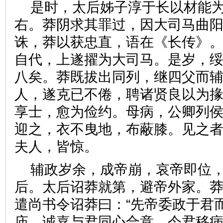
是时，太后姊子淳于长以材能
右。莽阴求其罪过，因大司马曲
诛，莽以获忠直，语在《长传》
自代，上遂擢为大司马。是岁，
八矣。莽既拔出同列，继四父而
人，遂克已不倦，聘诸贤良以为
享士，愈为俭约。母病，公卿列
迎之，衣不曳地，布蔽膝。见之
夫人，皆惊。
辅政岁余，成帝崩，哀帝即位
后。太后诏莽就第，避帝外家。
遣尚书令诏莽曰：“先帝委政于君
庙，诚嘉与君同心合意。今君移