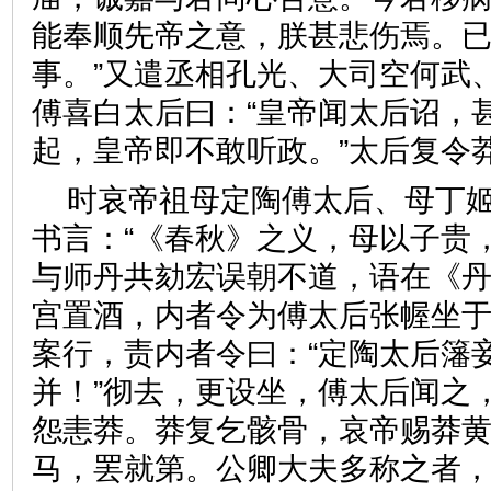
能奉顺先帝之意，朕甚悲伤焉。
事。”又遣丞相孔光、大司空何武
傅喜白太后曰：“皇帝闻太后诏，
起，皇帝即不敢听政。”太后
时哀帝祖母定陶傅太后、母丁
书言：“《春秋》之义，母以子贵
与师丹共劾宏误朝不道，语在《
宫置酒，内者令为傅太后张幄坐
案行，责内者令曰：“定陶太后籓
并！”彻去，更设坐，傅太后闻之
怨恚莽。莽复乞骸骨，哀帝赐莽
马，罢就第。公卿大夫多称之者