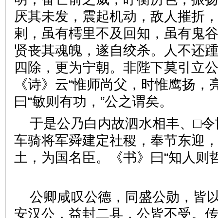
厌其未发，震起机动，敌人摧折
剌，虽有樗里不及回知，虽有鬼
贤丧其魂魄，遂自绞杀。人不还
四除，更为宁朝。非陛下莫引立
《诗》云“惟师尚父，时惟鹰扬，
曰“敏则有功，”公之谓矣。
于是公乃白内故泗水相丰、□令
车骑将军舜建定社稷，奉节东迎
土，为国名臣。《书》曰“知人则
公卿咸叹公德，同盛公勋，皆
安汉公，益封二县，公皆不受。