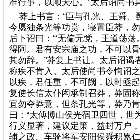
准行事，以顺天心。”太后诏
莽上书言：“臣与孔光、王舜、
今愿独条光等功赏，寝置臣莽，勿
后下诏曰：“‘无偏无党，王道荡荡
得阿。君有安宗庙之功，不可以
其勿辞。”莽复上书让。太后诏谒
称疾不肯入。太后使尚书令恂诏之
以疾，君任重，不可阙，以时亟起
复使长信太仆闳承制召莽，莽固
宜勿夺莽意，但条孔光等，莽乃
曰：“太傅博山侯光宿卫四世，世
行义显著，建议定策，益封万户
辅之政。车骑将军安阳侯舜积累