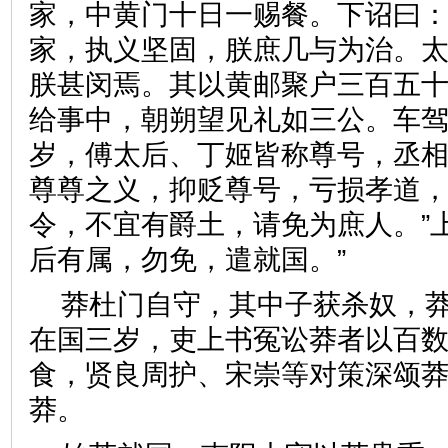
家，中黄门十日一赐餐。下诏曰：
家，执义坚固，朕庶几与为治。
朕甚闵焉。其以黄邮聚户三百五
给事中，朝朔望见礼如三公。车驾
岁，傅太后、丁姬皆称尊号，丞相
尊尊之义，抑贬尊号，亏损孝道
令，不宜有爵土，请免为庶人。”
后有属，勿免，遣就国。”
莽杜门自守，其中子获杀奴，
在国三岁，吏上书冤讼莽者以百
食，贤良周护、宋崇等对策深颂
莽。