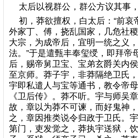
太后以视群公，群公方议其
初，莽欲擅权，白太后：“前哀
外家丁、傅，挠乱国家，几危社
大宗，为成帝后，宜明一统之义
法。”于是遣甄丰奉玺绶，即拜帝
后，赐帝舅卫宝、宝弟玄爵关内
至京师。莽子宇，非莽隔绝卫氏
宇即私遣人与宝等通书，教令帝
《卫后传》。莽不听。宇与师吴
故，章以为莽不可谏，而好鬼神
之，章因推类说令归政于卫氏。
第门，吏发觉之，莽执宇送狱，