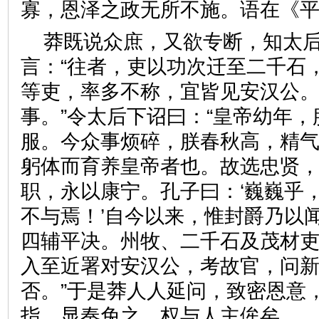
寡，恩泽之政无所不施。语在
莽既说众庶，又欲专断，知太
言：“往者，吏以功次迁至二千石
等吏，率多不称，宜皆见安汉公
事。”令太后下诏曰：“皇帝幼年
服。今众事烦碎，朕春秋高，精
躬体而育养皇帝者也。故选忠贤
职，永以康宁。孔子曰：‘巍巍乎
不与焉！’自今以来，惟封爵乃以
四辅平决。州牧、二千石及茂材
入至近署对安汉公，考故官，问
否。”于是莽人人延问，致密恩意
指，显奏免之，权与人主侔