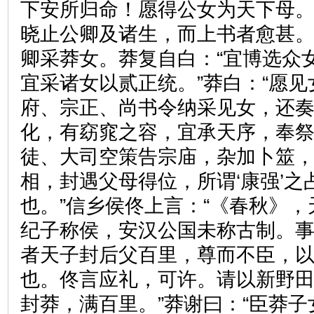
下安所归命！愿得公女为天下母。
晓止公卿及诸生，而上书者愈甚
卿采莽女。莽复自白：“宜博选众女
宜采诸女以贰正统。”莽白：“愿见
府、宗正、尚书令纳采见女，还奏
化，有窈窕之容，宜承天序，奉祭
徒、大司空策告宗庙，杂加卜筮，
相，封遇父母得位，所谓‘康强’之占
也。”信乡侯佟上言：“《春秋》
纪子称侯，安汉公国未称古制。事
者天子封后父百里，尊而不臣，
也。佟言应礼，可许。请以新野
封莽，满百里。”莽谢曰：“臣莽