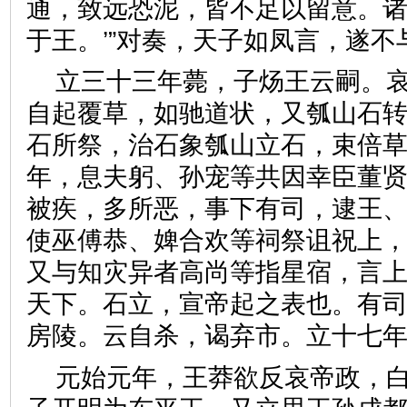
通，致远恐泥，皆不足以留意。
于王。’”对奏，天子如凤言，
立三十三年薨，子炀王云嗣。
自起覆草，如驰道状，又瓠山石
石所祭，治石象瓠山立石，束倍
年，息夫躬、孙宠等共因幸臣董
被疾，多所恶，事下有司，逮王
使巫傅恭、婢合欢等祠祭诅祝上
又与知灾异者高尚等指星宿，言
天下。石立，宣帝起之表也。有
房陵。云自杀，谒弃市。立十
元始元年，王莽欲反哀帝政，