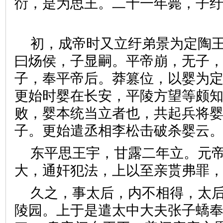
衍，是为思王。二十一年薨，子
初，成帝时又立纡弟景为定陶
曰炀侯，子显嗣。平帝崩，无子
子，奉平帝后。莽篡位，以婴为
更始时婴在长安，平陵方望等颇
败，婴本统当立者也，共起兵将
子。更始遣丞相李松击破杀婴
东平思王宇，甘露二年立。元
大，通奸犯法，上以至亲贳弗
久之，事太后，内不相得，太
陵园。上于是遣太中大夫张子蟜