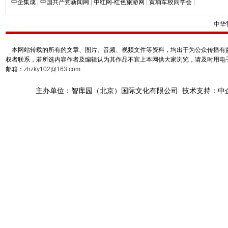
中企集成
|
中国共产党新闻网
|
中红网-红色旅游网
|
黄埔军校同学会
|
中华
本网站转载的所有的文章、图片、音频、视频文件等资料，均出于为公众传播有益
权者联系，若所选内容作者及编辑认为其作品不宜上本网供大家浏览，请及时用电
邮箱：
zhzky102@163.com
主办单位：智库园（北京）国际文化有限公司 技术支持：中