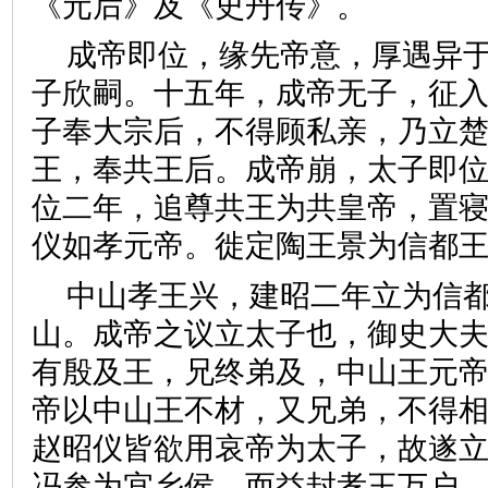
《元后》及《史丹传》。
成帝即位，缘先帝意，厚遇异
子欣嗣。十五年，成帝无子，征
子奉大宗后，不得顾私亲，乃立
王，奉共王后。成帝崩，太子即
位二年，追尊共王为共皇帝，置
仪如孝元帝。徙定陶王景为信
中山孝王兴，建昭二年立为信
山。成帝之议立太子也，御史大
有殷及王，兄终弟及，中山王元
帝以中山王不材，又兄弟，不得
赵昭仪皆欲用哀帝为太子，故遂
冯参为宜乡侯，而益封孝王万户