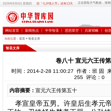
2026年8月6日 星期四
距『七夕情人节』还有13天
网站首页
新闻热点
中华智圣
思想星空
兵家韬略
创
当前位置：
首页
>
智圣文库
智圣文库
卷八十 宣元六王传
时间：2014-2-28 11:00:27 作者：班
255
评论：
0
内容摘要：
宣元六王传第五十
孝宣皇帝五男。许皇后生孝元