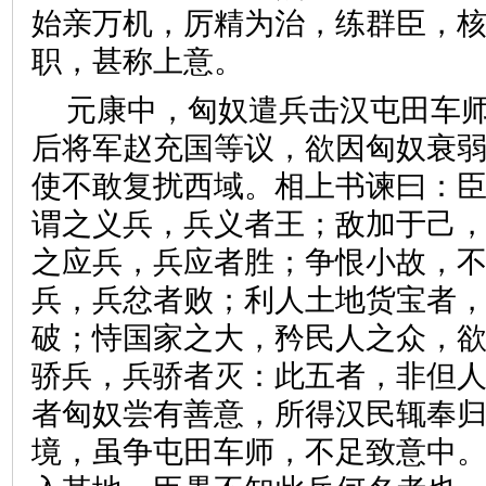
始亲万机，厉精为治，练群臣，
职，甚称上意。
元康中，匈奴遣兵击汉屯田车
后将军赵充国等议，欲因匈奴衰
使不敢复扰西域。相上书谏曰：
谓之义兵，兵义者王；敌加于己
之应兵，兵应者胜；争恨小故，
兵，兵忿者败；利人土地货宝者
破；恃国家之大，矜民人之众，
骄兵，兵骄者灭：此五者，非但
者匈奴尝有善意，所得汉民辄奉
境，虽争屯田车师，不足致意中