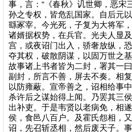
事，言：“《春秋》讥世卿，恶宋
孙之专权，皆危乱国家。自后元
繇冢宰。今光死，子复为大将军
诸婿据权势，在兵官。光夫人显
宫，或夜诏门出入，骄奢放纵，
夺其权，破散阴谋，以固万世之基
故事诸上书者皆为二封，署其一
副封，所言不善，屏去不奏。相
以防雍蔽。宣帝善之，诏相给事
杀许后之谋始得上闻。乃罢其三
出补吏。于是韦贤以老病免，相
侯，食邑八百户。及霍氏怨相，
诏，先召斩丞相，然后废天子。