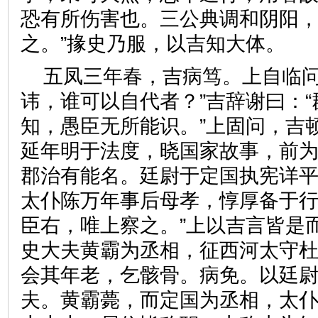
恐有所伤害也。三公典调和阴阳
之。”掾史乃服，以吉知大体
五凤三年春，吉病笃。上自临问
讳，谁可以自代者？”吉辞谢曰：
知，愚臣无所能识。”上固问，吉
延年明于法度，晓国家故事，前
郡治有能名。廷尉于定国执宪详
太仆陈万年事后母孝，惇厚备于
臣右，唯上察之。”上以吉言皆是
史大夫黄霸为丞相，征西河太守
会其年老，乞骸骨。病免。以廷
夫。黄霸薨，而定国为丞相，太