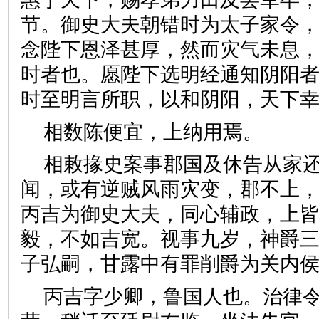
节。御史大夫朝错时为太子家令
念陛下恩泽甚厚，然而灾气未息
时者也。愿陛下选明经通知阴阳
时至明言所职，以和阴阳，天
相数陈便宜，上纳用焉。
相敕掾史案事郡国及休告从家
闻，或有逆贼风雨灾变，郡不上
丙吉为御史大夫，同心辅政，上
毅，不如吉宽。视事九岁，神爵
子弘嗣，甘露中有罪削爵为关
丙吉字少卿，鲁国人也。治律