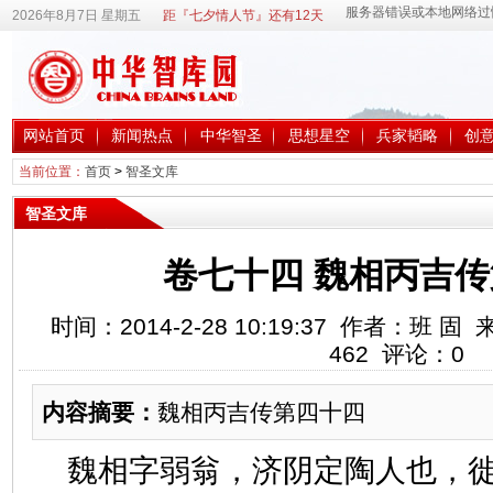
2026年8月7日 星期五
距『七夕情人节』还有12天
网站首页
新闻热点
中华智圣
思想星空
兵家韬略
创
当前位置：
首页
>
智圣文库
智圣文库
卷七十四 魏相丙吉
时间：2014-2-28 10:19:37 作者：班
462
评论：
0
内容摘要：
魏相丙吉传第四十四
魏相字弱翁，济阴定陶人也，