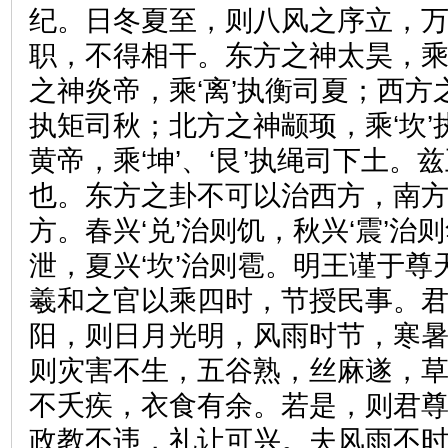
纪。日冬夏至，则八风之序立，
职，不得相干。东方之神太昊，乘
之神炎帝，乘‘离’执衡司夏；西方之
执矩司秋；北方之神颛顼，乘‘坎
黄帝，乘‘坤’、‘艮’执绳司下土。
也。东方之卦不可以治西方，南
方。春兴‘兑’治则饥，秋兴‘震’治则
泄，夏兴‘坎’治则雹。明王谨于
羲和之官以乘四时，节授民事。
阳，则日月光明，风雨时节，寒
则灾害不生，五谷熟，丝麻遂，
不夭疾，衣食有余。若是，则君
政教不违，礼让可兴。夫风雨不