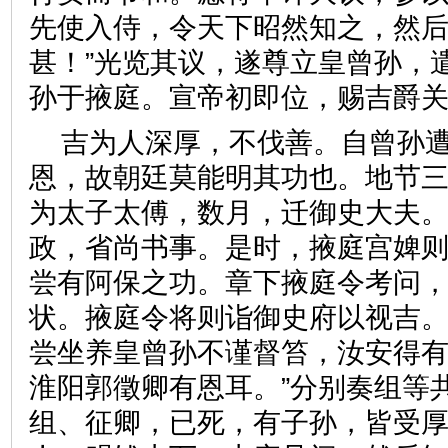
先使入侍，令天下昭然知之，然
甚！”光览其议，遂尊立皇曾孙，
孙于掖庭。宣帝初即位，赐吉
吉为人深厚，不伐善。自曾孙
恩，故朝廷莫能明其功也。地节
为太子太傅，数月，迁御史大夫
政，省尚书事。是时，掖庭宫婢
尝有阿保之功。章下掖庭令考问
状。掖庭令将则诣御史府以视吉。
尝坐养皇曾孙不谨督笞，汝安得
淮阳郭徵卿有恩耳。”分别奏组等
组、征卿，已死，有子孙，皆受