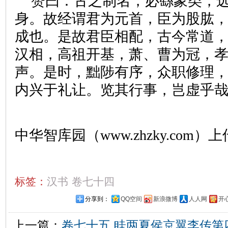
赞曰：古之制名，必繇象类，
身。故经谓君为元首，臣为股肱
成也。是故君臣相配，古今常道
汉相，高祖开基，萧、曹为冠，
声。是时，黜陟有序，众职修理
内兴于礼让。览其行事，岂虚乎
中华智库园（www.zhzky.com）上
标签：
汉书
卷七十四
分享到：
QQ空间
新浪微博
人人网
开
上一篇：
卷七十五 眭两夏侯京翼李传第