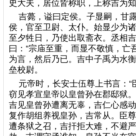
史大夫，居位皆称职，上称吉
吉薨，谥曰定侯。子显嗣，甘
侯，官至卫尉、太仆。始显少为
至夕牲日，乃使出取斋衣。丞相
曰：“宗庙至重，而显不敬慎，亡
为言，然后乃已。吉中子禹为水
垒校尉。
元帝时，长安士伍尊上书言：“
窃见孝宣皇帝以皇曾孙在郡邸狱
吉见皇曾孙遭离无辜，吉仁心感
复作胡组养视皇孙，吉常从。臣
遭条狱之召，吉扞拒大难，不避