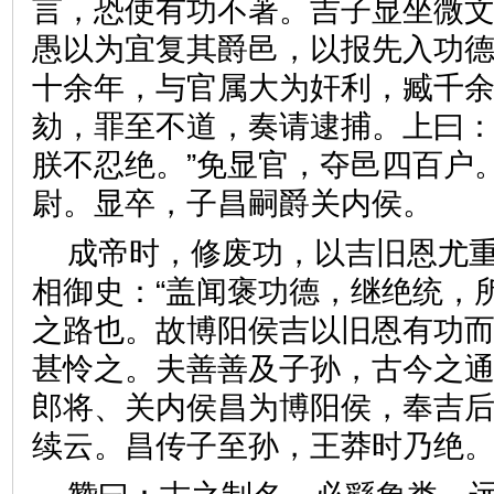
言，恐使有功不著。吉子显坐微
愚以为宜复其爵邑，以报先入功德
十余年，与官属大为奸利，臧千
劾，罪至不道，奏请逮捕。上曰：
朕不忍绝。”免显官，夺邑四百户
尉。显卒，子昌嗣爵关内侯
成帝时，修废功，以吉旧恩尤
相御史：“盖闻褒功德，继绝统，
之路也。故博阳侯吉以旧恩有功
甚怜之。夫善善及子孙，古今之
郎将、关内侯昌为博阳侯，奉吉后
续云。昌传子至孙，王莽时乃