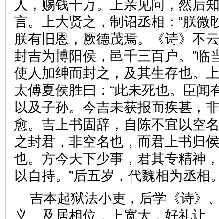
人，赐钱十万。上亲见问，然后
言。上大贤之，制诏丞相：“朕微
朕有旧恩，厥德茂焉。《诗》不云
封吉为博阳侯，邑千三百户。”临
使人加绅而封之，及其生存也。
太傅夏侯胜曰：“此未死也。臣闻
以及子孙。今吉未获报而疾甚，非
愈。吉上书固辞，自陈不宜以空名
之封君，非空名也，而君上书归
也。方今天下少事，君其专精神
以自持。”后五岁，代魏相为
吉本起狱法小吏，后学《诗》
义。及居相位，上宽大，好礼让