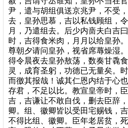
赦，吉谓守丞谁知，皇孙不当在
尹，遣与胡组俱送京兆尹，不受
去，皇孙思慕，吉以私钱顾组，
月，乃遣组去。后少内啬夫白吉曰
时，吉得食米肉，月月以给皇孙
尊朝夕请问皇孙，视省席蓐燥湿
得令晨夜去皇孙敖荡，数奏甘毳
灵，成育圣躬，功德已无量矣。
而徼其报哉！诚其仁恩内结于心
存君，不足以比。教宣皇帝时，
吉，吉谦让不敢自伐，删去臣辞
卿。组、徽卿皆以受田宅赐钱，
不得比组、徽卿。臣年老居贫，