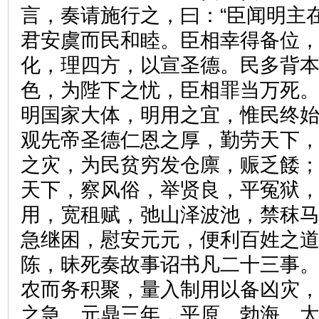
言，奏请施行之，曰：“臣闻明主
君安虞而民和睦。臣相幸得备位
化，理四方，以宣圣德。民多背
色，为陛下之忧，臣相罪当万死
明国家大体，明用之宜，惟民终
观先帝圣德仁恩之厚，勤劳天下
之灾，为民贫穷发仓廪，赈乏餧
天下，察风俗，举贤良，平冤狱
用，宽租赋，弛山泽波池，禁秣
急继困，慰安元元，便利百姓之
陈，昧死奏故事诏书凡二十三事
农而务积聚，量入制用以备凶灾
之急。元鼎三年，平原、勃海、