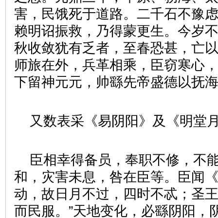
害，民饿死于道路。二千石不豫
赖明诏振救，乃得蒙更生。今岁
秋收敛犹有乏者，至春恐甚，亡
师旅在外，兵革相乘，臣窃寒心
下留神元元，帅繇先帝盛德以抚海
又数表采《易阴阳》及《明堂
臣相幸得备员，奉职不修，不
和，灾害未息，咎在臣等。臣闻《
动，故日月不过，四时不忒；圣
而民服。”天地变化，必繇阴阳，