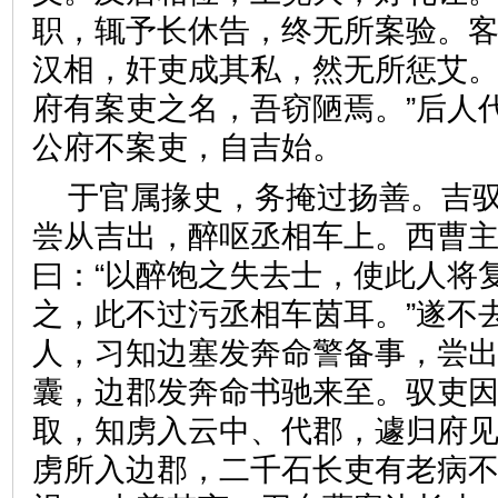
职，辄予长休告，终无所案验。客
汉相，奸吏成其私，然无所惩艾。
府有案吏之名，吾窃陋焉。”后人
公府不案吏，自吉始。
于官属掾史，务掩过扬善。吉
尝从吉出，醉呕丞相车上。西曹
曰：“以醉饱之失去士，使此人将
之，此不过污丞相车茵耳。”遂不
人，习知边塞发奔命警备事，尝
囊，边郡发奔命书驰来至。驭吏
取，知虏入云中、代郡，遽归府见
虏所入边郡，二千石长吏有老病