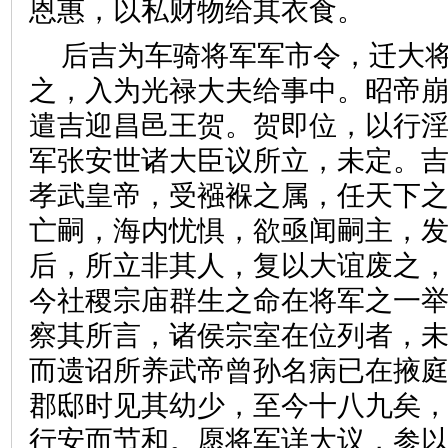
恩惠，以私财物给其衣食。
后吉为车骑将军军市令，迁大
之，入为光禄大夫给事中。昭帝
遣吉迎昌邑王贺。贺即位，以行
军张安世诸大臣议所立，未定。吉
孝武皇帝，受襁褓之属，任天下
亡嗣，海内忧惧，欲亟闻嗣主，
后，所立非其人，复以大谊废之
今社稷宗庙群生之命在将军之一
察其所言，诸侯宗室在位列者，
而遗诏所养武帝曾孙名病已在掖
郡邸时见其幼少，至今十八九矣
行安而节和。愿将军详大议，参