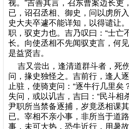
视。”吉善其言，召东曹案边长吏
已，诏召丞相、御史，问以虏所
史大夫卒遽不能详知，以得谴让
职，驭吏力也。吉乃叹曰：“士亡
长。向使丞相不先闻驭吏言，何见
是益贤吉。
吉又尝出，逢清道群斗者，死
问，掾史独怪之。吉前行，逢人
止驻，使骑吏问：“逐牛行几里矣
失问，或以讥吉，吉曰：“民斗相
尹职所当禁备逐捕，岁竟丞相课
已。宰相不亲小事，非所当于道
事，未可大热，恐牛近行，用暑