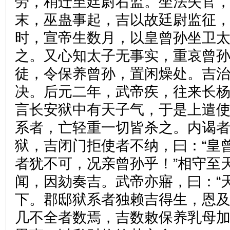
劳，稍迁至廷尉右监。坐法失官
末，巫蛊事起，吉以故廷尉监征
时，宣帝生数月，以皇曾孙坐卫
之。又心知太子无事实，重哀曾
徒，令保养曾孙，置闲燥处。吉
决。后元二年，武帝疾，往来长
言长安狱中有天子气，于是上遣
系者，亡轻重一切皆杀之。内谒
狱，吉闭门拒使者不纳，曰：“皇
者犹不可，况亲曾孙乎！”相守至
闻，因劾奏吉。武帝亦寤，曰：“
下。郡邸狱系者独赖吉得生，恩
几不全者数焉，吉数敕保养乳母