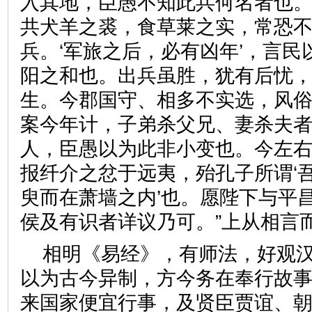
入其地，臣愚不知此兵何名者也
共犬羊之裘，食草莱之实，常恐
兵。‘军旅之后，必有凶年’，言
阳之和也。出兵虽胜，犹有后忧
生。今郡国守、相多不实选，风
案今年计，子弟杀父兄、妻杀夫
人，臣愚以为此非小变也。今左
报纤介之忿于远夷，殆孔子所谓‘
臾而在萧墙之内’也。愿陛下与平
侯及有识者详议乃可。”上从
相明《易经》，有师法，好观
以为古今异制，方今务在奉行故
来国家便宜行事，及贤臣贾谊、