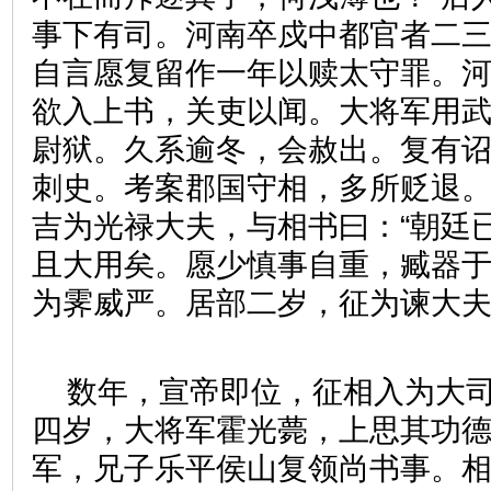
事下有司。河南卒戍中都官者二
自言愿复留作一年以赎太守罪。
欲入上书，关吏以闻。大将军用
尉狱。久系逾冬，会赦出。复有
刺史。考案郡国守相，多所贬退
吉为光禄大夫，与相书曰：“朝廷
且大用矣。愿少慎事自重，臧器于
为霁威严。居部二岁，征为谏大
数年，宣帝即位，征相入为大
四岁，大将军霍光薨，上思其功
军，兄子乐平侯山复领尚书事。