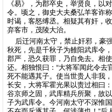
《易》，为郡卒史，举贤良，以
令。顷之，御史大夫桑弘羊客诈
时谒，客怒缚丞。相疑其有奸，
弃客市，茂陵大治。
后迁河南太守，禁止奸邪，豪
秋死，先是千秋子为雒阳武库令
郡严，恐久获罪，乃自免去。相
还。相独恨曰：“大将军闻此令去
死不能遇其子。使当世贵人非我，
长安，大将军霍光果以责过相曰：
谷京师之固，武库精兵所聚，故
子为武库令。今河南太守不深惟
不在而斥逐其子，何浅薄也！”后