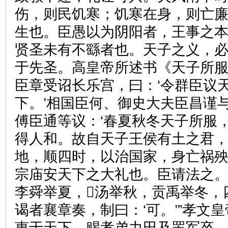
伤，则民饥寒；饥寒在身，则亡
生也。臣愚以为阴阳者，王事之
贤圣未有不繇者也。天子之义，
于先圣。高皇帝所述书《天子所服
臣章受诏长乐宫，曰：‘令群臣议
下。’相国臣何、御史大夫臣昌谨
傅臣通等议：‘春夏秋冬天子所服
得人和。故自天子王侯有土之君
地，顺四时，以治国家，身亡祸
宗庙安天下之大礼也。臣请法之
李舜举夏，汤举秋，贡禹举冬，
谒者襄章奏，制曰：‘可。’”孝文
惠于天下，赐孝弟力田及罢军卒