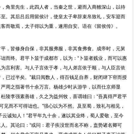
公，角里先生，此四人者，当秦之世，避而入商雒深山，以待
不至。其后吕后用留侯计，使皇太子卑辞束帛致礼，安车迎而
祖客而敬焉，太子得以为重，遂用自安。语在《留侯传》。
君平，皆修身自保，非其服弗服，非其食弗食。成帝时，元舅
诎而终。君平卜筮于成都市，以为：“卜筮者贱业，而可以惠
龟为言利害。与人子言依于孝，与人弟言依于顺，与人臣言依
，已过半矣。”裁日阅数人，得百钱足自养，财闭肆下帘而授
、严周之指著书十余万言。杨雄少时从游学，以而仕京师显
杜陵李强素善雄，久之为益州牧，喜谓雄曰：“吾真得严君平
人可见而不可得诎也。”强心以为不然。及至蜀，致礼与相见，
子云诚知人！”君平年九十余，遂以其业终，蜀人爱敬，至今
人。其论曰：“或问：君子疾没世而名不称，盍势诸名卿可