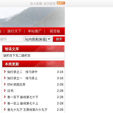
加入收藏
设为首页
地
旅行天下
本站推广
留言板
智圣文库
该栏目下无二级栏目
本类更新
知行录之二 传习录中
3-16
知行录之一 传习录上
3-16
054 班固文库
2-28
汉书
2-28
卷一百下 叙传第七十下
2-28
卷一百上 叙传第七十上
2-28
卷九十九下 王莽传第六十九下
2-28