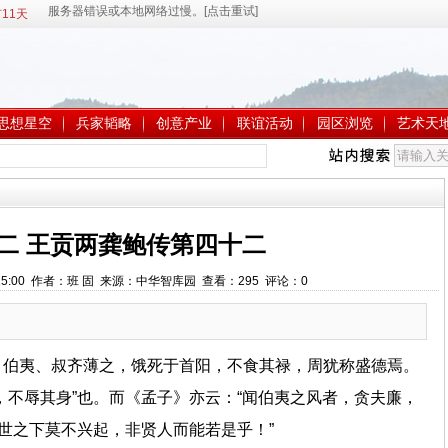
11天
思想星空
兵家韬略
创意产业
联谊活动
园区浏览
艺术天
二 王贡两龚鲍传第四十二
10:15:00 作者：班 固 来源：中华智库园 查看：
295
评论：
0
，伯夷、叔齐薄之，饿死于首阳，不食其禄，周犹称盛德焉。
，不辱其身”也。而《孟子》亦云：“闻伯夷之风者，贪夫廉，
百世之下莫不兴起，非贤人而能若是乎！”