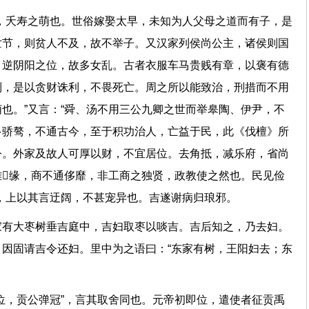
，夭寿之萌也。世俗嫁娶太早，未知为人父母之道而有子，是
亡节，则贫人不及，故不举子。又汉家列侯尚公主，诸侯则国
，逆阴阳之位，故多女乱。古者衣服车马贵贱有章，以褒有德
制，是以贪财诛利，不畏死亡。周之所以能致治，刑措而不用
也。”又言：“舜、汤不用三公九卿之世而举皋陶、伊尹，不
多骄骜，不通古今，至于积功治人，亡益于民，此《伐檀》所
令。外家及故人可厚以财，不宜居位。去角抵，减乐府，省尚
雕缘，商不通侈靡，非工商之独贤，政教使之然也。民见俭
此，上以其言迂阔，不甚宠异也。吉遂谢病归琅邪。
家有大枣树垂吉庭中，吉妇取枣以啖吉。吉后知之，乃去妇。
因固请吉令还妇。里中为之语曰：“东家有树，王阳妇去；东
如此。
位，贡公弹冠”，言其取舍同也。元帝初即位，遣使者征贡禹