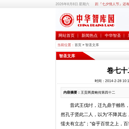
2026年8月8日 星期六
距『七夕情人节』还有
网站首页
新闻热点
中华智圣
当前位置：
首页
>
智圣文库
智圣文库
卷七十
时间：2014-2-28 
内容摘要：
王贡两龚鲍传第四十二
昔武王伐纣，迁九鼎于雒邑
然孔子贤此二人，以为“不降其志
懦夫有立志”；“奋乎百世之上，