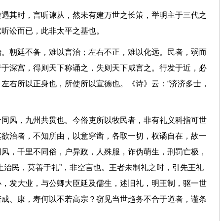
遭遇其时，言听谏从，然未有建万世之长策，举明主于三代之
断狱听讼而已，此非太平之基也。
始。朝廷不备，难以言治；左右不正，难以化远。民者，弱而
行于深宫，得则天下称诵之，失则天下咸言之。行发于近，必
左右所以正身也，所使所以宣德也。《诗》云：“济济多士，
合同风，九州共贯也。今俗吏所以牧民者，非有礼义科指可世
其欲治者，不知所由，以意穿凿，各取一切，权谲自在，故一
同风，千里不同俗，户异政，人殊服，诈伪萌生，刑罚亡极，
上治民，莫善于礼”，非空言也。王者未制礼之时，引先王礼
心，发大业，与公卿大臣延及儒生，述旧礼，明王制，驱一世
若成、康，寿何以不若高宗？窃见当世趋务不合于道者，谨条