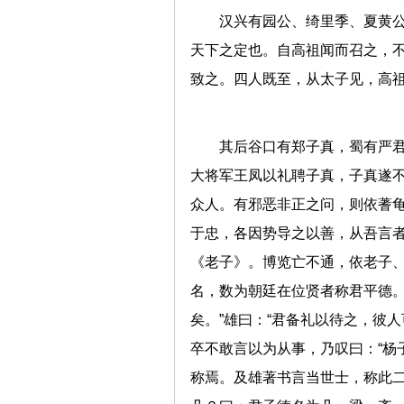
汉兴有园公、绮里季、夏黄
天下之定也。自高祖闻而召之，
致之。四人既至，从太子见，高
其后谷口有郑子真，蜀有严
大将军王凤以礼聘子真，子真遂不
众人。有邪恶非正之问，则依蓍
于忠，各因势导之以善，从吾言者
《老子》。博览亡不通，依老子
名，数为朝廷在位贤者称君平德。
矣。”雄曰：“君备礼以待之，彼
卒不敢言以为从事，乃叹曰：“杨
称焉。及雄著书言当世士，称此二