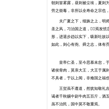
朝则冒雾露，昼则被尘埃，夏则
劳之烦毒，非所以全寿命之宗
夫广夏之下，细旃之上，明
圣之风，习治国之道，焉发愤
形，进退步趋以实下，吸新吐故
如此，则心有尧、舜之志，体有
皇帝仁圣，至今思慕未怠，
诸侯骨肉，莫亲大王，大王于属
不具者，于以上闻，非飨国之
王贺虽不遵道，然犹知敬礼吉
谒者千秋赐中尉牛肉五百斤，酒五
虽不治民，国中莫不敬重焉