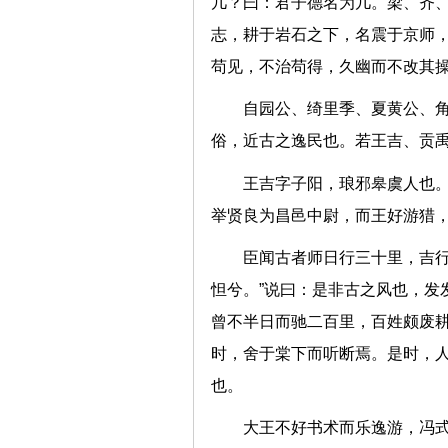
几？曰：君子德名为几。梁、齐
志，耕于岩石之下，名震于京师
苟见，不治苟得，久幽而不改其
自园公、绮里季、夏黄公、
俗，近古之逸民也。若王吉、
王吉字子阳，琅邪皋虞人也
举贤良为昌邑中尉，而王好游
臣闻古者师日行三十里，吉行
怛兮。”说曰：是非古之风也，发
曾不半日而驰二百里，百姓颇废
时，舍于棠下而听断焉。是时，
也。
大王不好书术而乐逸游，冯