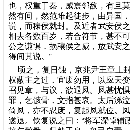
也，权重于秦，威震邻敌，有旦
然有间，然范雎起徒步，由异国
说，而穰侯就封。及近者武安侯
相去各数百岁，若合符节，甚不
公之谦惧，损穰侯之威，放武安
得间其说。”
顷之，复日蚀，京兆尹王章上
权蔽主之过，宜废勿用，以应天
召见章，与议，欲退凤。凤甚忧
罪，乞骸骨，文指甚哀。太后涕
倚凤，亦不忍废，复起凤就位。
遂退。钦复说之曰：“将军深悼辅