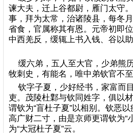
谏大夫，迁上谷都尉，雁门太守
事，拜为太常，治诸陵县，每冬
省食，官属称其有恩。元帝初即
中西羌反，缓辄上书入钱、谷以
缓六弟，五人至大官，少弟熊
牧刺史，有能名，唯中弟钦官
钦字子夏，少好经书，家富而
吏。茂陵杜鄴与钦同姓字，俱以
谓钦为“盲杜子夏”以相别。钦恶
高广财二寸，由是京师更谓钦为“
为“大冠杜子夏”云。