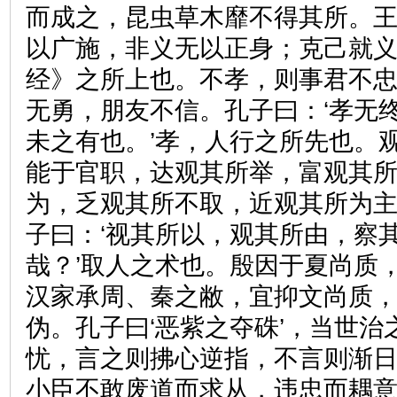
而成之，昆虫草木靡不得其所。
以广施，非义无以正身；克己就
经》之所上也。不孝，则事君不
无勇，朋友不信。孔子曰：‘孝无
未之有也。’孝，人行之所先也。
能于官职，达观其所举，富观其
为，乏观其所不取，近观其所为
子曰：‘视其所以，观其所由，察
哉？’取人之术也。殷因于夏尚质
汉家承周、秦之敝，宜抑文尚质
伪。孔子曰‘恶紫之夺硃’，当世
忧，言之则拂心逆指，不言则渐
小臣不敢废道而求从，违忠而耦