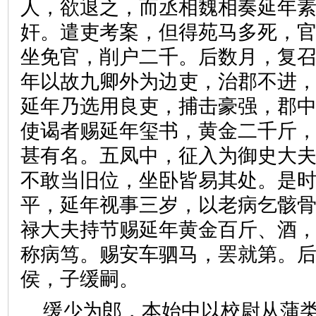
人，欲退之，而丞相魏相奏延年
奸。遣吏考案，但得苑马多死，
坐免官，削户二千。后数月，复
年以故九卿外为边吏，治郡不进
延年乃选用良吏，捕击豪强，郡
使谒者赐延年玺书，黄金二千斤
甚有名。五凤中，征入为御史大
不敢当旧位，坐卧皆易其处。是
平，延年视事三岁，以老病乞骸
禄大夫持节赐延年黄金百斤、酒
称病笃。赐安车驷马，罢就第。
侯，子缓嗣。
缓少为郎，本始中以校尉从蒲