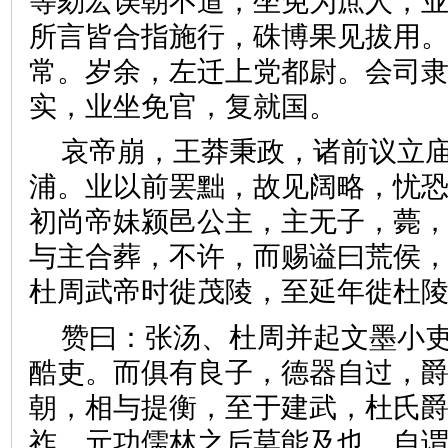
等劾宏误朝不道，坐免为庶人，
所言皆合指施行，硃博果见拔用
常。岁余，左迁上党都尉。会司
实，业坐免官，复就国。
哀帝崩，王莽秉政，诸前议立
浦。业以前罢黜，故见阔略，忧
初尚帝妹颍邑公主，主无子，薨
与主合葬，不许，而赐谥曰荒侯
杜周武帝时徙茂陵，至延年徙
赞曰：张汤、杜周并起文墨小
酷吏。而俱有良子，德器自过，
朝，相与提衡，至于建武，杜氏
祚、元功儒林之后莫能及也。自