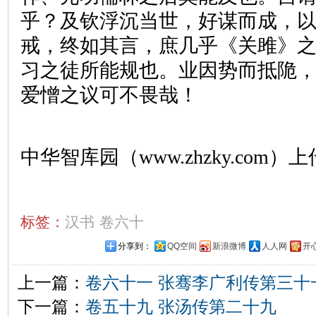
乎？及钦浮沉当世，好谋而成，
戒，终如其言，庶几乎《关雎》
习之徒所能规也。业因势而抵陒
爱憎之议可不畏哉！
中华智库园（www.zhzky.com）上
标签：
汉书
卷六十
分享到：
QQ空间
新浪微博
人人网
开
上一篇：
卷六十一 张骞李广利传第三十
下一篇：
卷五十九 张汤传第二十九