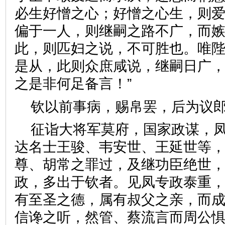
必生好憎之心；好憎之心生，则
偏于一人，则继嗣之路不广，而
此，则匹妇之说，不可胜也。唯
是从，此则众庶咸说，继嗣日广
之是非何足备言！”
钦以前事病，赐帛罢，后为
征诣大将军莫府，国家政谋，
达名士王骏、韦安世、王延世等
尊、胡常之罪过，及继功臣绝世
政，多出于钦者。见凤专政泰重，
有至圣之德，属有叔父之亲，而
信谗之听，然管、蔡流言而周公