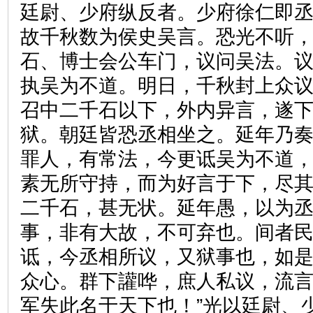
廷尉、少府纵反者。少府徐仁即
故千秋数为侯史吴言。恐光不听
石、博士会公车门，议问吴法。
执吴为不道。明日，千秋封上众
召中二千石以下，外内异言，遂
狱。朝廷皆恐丞相坐之。延年乃奏
罪人，有常法，今更诋吴为不道
素无所守持，而为好言于下，尽
二千石，甚无状。延年愚，以为
事，非有大故，不可弃也。间者
诋，今丞相所议，又狱事也，如
众心。群下讙哗，庶人私议，流
军失此名于天下也！”光以廷尉、