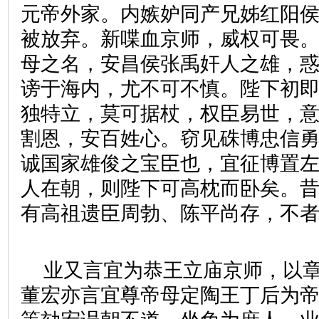
元帝外家。内嫉妒同产兄姊红阳
被放弃。新喋血京师，威权可畏
母之名，安昌侯张禹奸人之雄，
谤于海内，尤不可不慎。陛下初
独特立，莫可据杖，权臣易世，
割恩，安百姓心。窃见硃博忠信
诚国家雄俊之宝臣也，宜征博置
人在朝，则陛下可高枕而卧矣。
有高祖遗臣周勃、陈平尚存，不
业又言宜为恭王立庙京师，以
董宏亦言宜尊帝母定陶王丁后为