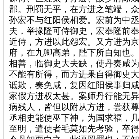
郡。刑罚无平，在方进之笔端，
孙宏不与红阳侯相爱。宏前为中
夫，举掾隆可侍御史，宏奉隆前
近侍，方进以此怨宏。又方进为
府，在九卿高弟，陛下所自知也
相善，临御史大夫缺，使丹奏咸
不能有所得，而方进果自得御史
诋欺，奏免咸，复因红阳侯事归
家假方进权太甚。案师丹行能无
病残人，皆但以附从方进，尝获
丞相史能使巫下神，为国求福，
至明，遣使者毛莫如先考验，卒