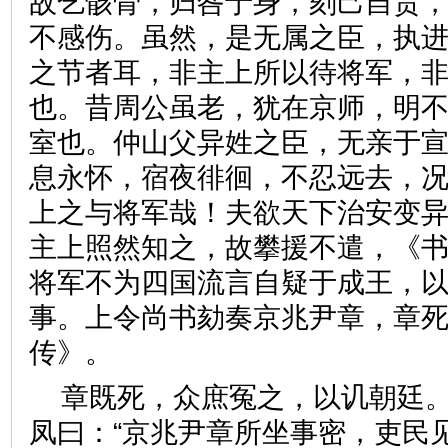
故乞骸骨，归咎于身，刻己自责
不感伤。虽然，是无属之臣，执
之节者耳，非主上所以待将军，
也。昔周公虽老，犹在京师，明
室也。仲山父异姓之臣，无亲于
息永怀，宿夜徘徊，不忍远去，
上之与将军哉！夫欲天下治安变
主上照然知之，故攀援不遣，《书
将军不为四国流言自疑于成王，以
事。上令尚书劾奏京兆尹章，章
传》。
章既死，众庶冤之，以讥朝廷
凤曰：“京兆尹章所坐事密，吏民