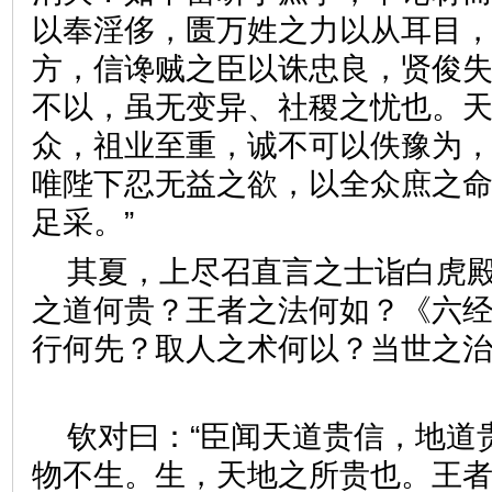
以奉淫侈，匮万姓之力以从耳目
方，信谗贼之臣以诛忠良，贤俊
不以，虽无变异、社稷之忧也。
众，祖业至重，诚不可以佚豫为
唯陛下忍无益之欲，以全众庶之
足采。”
其夏，上尽召直言之士诣白虎殿
之道何贵？王者之法何如？《六
行何先？取人之术何以？当世之治
钦对曰：“臣闻天道贵信，地道
物不生。生，天地之所贵也。王