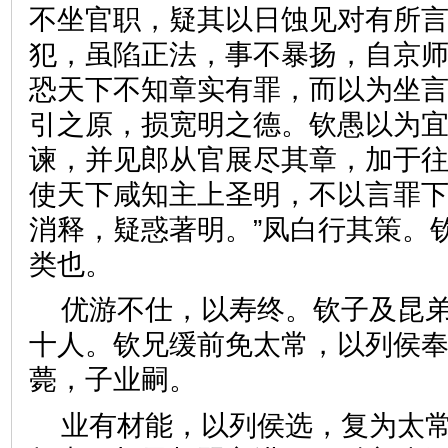
不坐官职，疑其以日蚀见对有所
犯，虽陷正法，事不暴扬，自京
恐天下不知章实有罪，而以为坐
引之原，损宽明之德。钦愚以为
谏，并见郎从官展尽其章，加于
使天下咸知主上圣明，不以言罪
消释，疑惑著明。”凤白行其策。
类也。
优游不仕，以寿终。钦子及昆
十人。钦兄缓前免太常，以列侯
薨，子业嗣。
业有材能，以列侯选，复为太