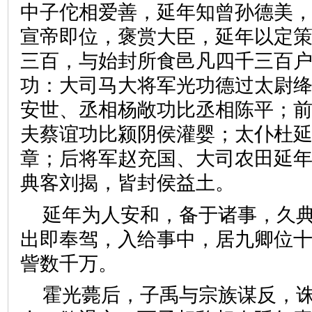
中子佗相爱善，延年知曾孙德美
宣帝即位，褒赏大臣，延年以定
三百，与始封所食邑凡四千三百
功：大司马大将军光功德过太尉
安世、丞相杨敞功比丞相陈平；
夫蔡谊功比颍阴侯灌婴；太仆杜
章；后将军赵充国、大司农田延
典客刘揭，皆封侯益土。
延年为人安和，备于诸事，久
出即奉驾，入给事中，居九卿位
訾数千万。
霍光薨后，子禹与宗族谋反，