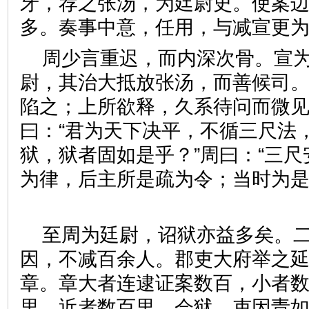
牙，荐之张汤，为廷尉史。使案
多。奏事中意，任用，与减宣更
周少言重迟，而内深次骨。宣
尉，其治大抵放张汤，而善候司
陷之；上所欲释，久系待问而微
曰：“君为天下决平，不循三尺法
狱，狱者固如是乎？”周曰：“三
为律，后主所是疏为令；当时为
至周为廷尉，诏狱亦益多矣。
因，不减百余人。郡吏大府举之
章。章大者连逮证案数百，小者
里，近者数百里。会狱，吏因责