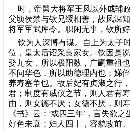
时，帝舅大将军王凤以外戚辅
父顷侯禁与钦兄缓相善，故凤深
将军军武库令。职闲无事，钦
钦为人深博有谋。自上为太子
位，皇太后诏采良家女。钦因是说
娶九女，所以极阳数，广嗣重祖
不问华色，所以助德理内也；娣
养寿塞争也。故后妃有贞淑之行
君；制度有威仪之节，则人君有
由，则女德不厌；女德不厌，则
《书》云：‘或四三年’，言失欲
好色未衰；妇人四十，容貌改前