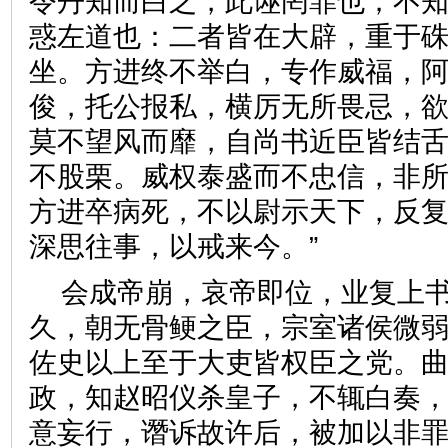
令丹知而白之，此诬罔罪也；不
惑左道也：二者皆在大辟，重于
坐。方进终不举白，专作威福，
俊，托公报私，横厉无所畏忌，
莫不望风而靡，自尚书近臣皆结
不股栗。威权泰盛而不忠信，非
方进卒病死，不以尉示天下，反
深思往事，以戒来今。”
会成帝崩，哀帝即位，业复上书
久，朝无骨鲠之臣，宗室诸侯微
佐史以上至于大吏皆权臣之党。
政，知赵昭仪杀皇子，不辄白奏
意妄行，谮诉故许后，被加以非