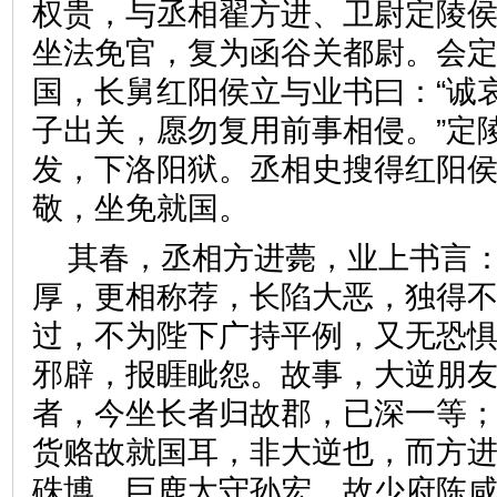
权贵，与丞相翟方进、卫尉定陵
坐法免官，复为函谷关都尉。会
国，长舅红阳侯立与业书曰：“诚
子出关，愿勿复用前事相侵。”定
发，下洛阳狱。丞相史搜得红阳
敬，坐免就国。
其春，丞相方进薨，业上书言：
厚，更相称荐，长陷大恶，独得
过，不为陛下广持平例，又无恐
邪辟，报睚眦怨。故事，大逆朋
者，今坐长者归故郡，已深一等
货赂故就国耳，非大逆也，而方
硃博、巨鹿太守孙宏、故少府陈