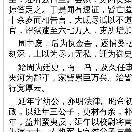
掠笞定之。于是闻有逮证，皆亡
十余岁而相告言，大氐尽诋以不
官，诏狱逮至六七万人，吏所
周中废，后为执金吾，逐捕桑
刻深，上以为尽力无私，迁为
始周为廷史，有一马，及久任
夹河为郡守，家訾累巨万矣。治
行宽厚云。
延年字幼公，亦明法律。昭帝
政，以延年三公子，吏材有余，
年，益州蛮夷反，延年以校尉将