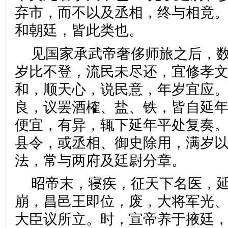
弃市，而不以及丞相，终与相竟
和朝廷，皆此类也。
见国家承武帝奢侈师旅之后，数
岁比不登，流民未尽还，宜修孝
和，顺天心，说民意，年岁宜应。
良，议罢酒榷、盐、铁，皆自延
便宜，有异，辄下延年平处复奏
县令，或丞相、御史除用，满岁
法，常与两府及廷尉分章。
昭帝末，寝疾，征天下名医，
崩，昌邑王即位，废，大将军光
大臣议所立。时，宣帝养于掖廷