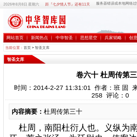
2026年8月8日 星期六
距『七夕情人节』还有11天
网站首页
新闻热点
中华智圣
思想星空
兵家韬略
创
当前位置：
首页
>
智圣文库
智圣文库
卷六十 杜周传第
时间：2014-2-27 11:31:01 作者：班
258
评论：
0
内容摘要：
杜周传第三十
杜周，南阳杜衍人也。义纵为