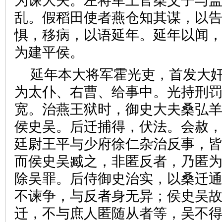
为谏大夫。左将军上官桀父子与
乱。假稻田使者燕仓知其谋，以
惧，移病，以语延年。延年以闻
为建平侯。
延年本大将军霍光吏，首发大
为太仆、右曹、给事中。光持刑
宽。治燕王狱时，御史大夫桑弘
侯史吴。后迁捕得，伏法。会赦
廷尉王平与少府徐仁杂治反事，
而侯史吴臧之，非匿反者，乃匿
除吴罪。后侍御史治实，以桑迁
不谏争，与反者身无异；侯史吴
迁，不与庶人匿随从者等，吴不