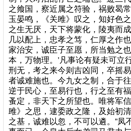
之飨国，察近属之符验，祸败曷
玉晏鸣，《关雎》叹之，知好色
之生无厌，天下将蒙化，陵夷而
几以配上，忠孝之笃，仁厚之作
家治安，诚臣子至愿，所当勉之也
本，万物理。’凡事论有疑未可立
刑无，考之来今则吉凶同，卒摇
者诚难施也。今九女之制，合于
逆于民心，至易行也，行之至有
蚤定，非天下之所望也。唯将军
雎》之思，逮委政之隆，及始初
之基，诚难以忽，不可以遴。”凤