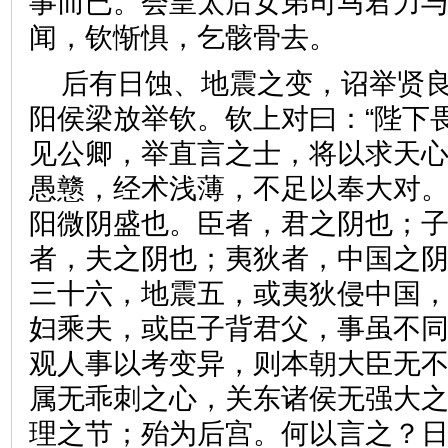
事而已。会皇太后女弟司马君力
闻，钦惭惧，乞骸骨去。
后有日蚀、地震之变，诏举贤
阳侯梁放举钦。钦上对曰：“陛下
见公卿，举直言之士，将以求天
愚戆，经术浅薄，不足以奉大对
阳微阴盛也。臣者，君之阴也；
者，夫之阴也；夷狄者，中国之
三十六，地震五，或夷狄侵中国
妇乘夫，或臣子背君父，事虽不
观人事以考变异，则本朝大臣无
属无乖刺之心，关东诸侯无强大
理之节；殆为后宫。何以言之？