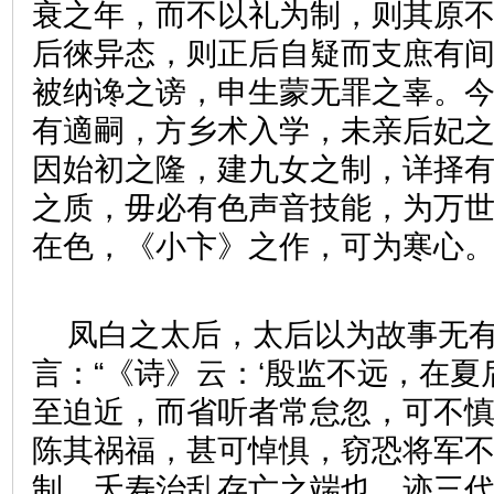
衰之年，而不以礼为制，则其原
后徠异态，则正后自疑而支庶有
被纳谗之谤，申生蒙无罪之辜。
有適嗣，方乡术入学，未亲后妃
因始初之隆，建九女之制，详择
之质，毋必有色声音技能，为万
在色，《小卞》之作，可为寒心。
凤白之太后，太后以为故事无
言：“《诗》云：‘殷监不远，在夏
至迫近，而省听者常怠忽，可不
陈其祸福，甚可悼惧，窃恐将军
制，夭寿治乱存亡之端也。迹三