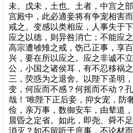
未。戊未，土也。土者，中宫之
宫殿中，此必適妾将有争宠相害
戒之。变感以类相应，人事失于
应之以德，则异咎消亡；不能应
高宗遭雊雉之戒，饬己正事，享
兴，要在所以应之。应之非诚不
公，小国之诸侯耳，有不忍移祸
三，荧惑为之退舍。以陛下圣明
变，何应而不感？何摇而不动？孔
哉！’唯陛下正后妾，抑女宠，防
俭，亲万事，数御安车，由辇道
晨昏之定省。如此，即尧、舜不
消灭？如不留听于庶事，不论材