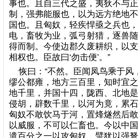
事也。且自三代之盛，夷狄不与
制，强弗能服也，以为远方绝地
国也。且匈奴，轻疾悍亟之兵也
电，畜牧为业，弧弓射猎，逐兽
得而制。今使边郡久废耕织，以
相权也。臣故曰‘勿击便’。”
恢曰：“不然。臣闻凤鸟乘于风
缪公都雍，地方三百里，知时宜
地千里，并国十四，陇西、北地
侵胡，辟数千里，以河为竟，累
匈奴不敢饮马于河，置烽燧然后
以威服，不可以仁畜也。今以中
遣百分之一以攻匈奴，譬犹以强