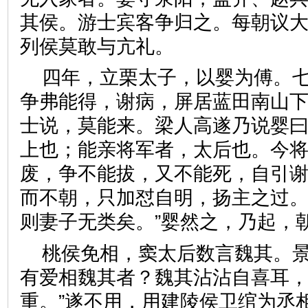
其侯。游士宾客争归之。每朝议
列侯莫敢与亢礼。
四年，立栗太子，以婴为傅。
争弗能得，谢病，屏居蓝田南山
士说，莫能来。梁人高遂乃说婴曰
上也；能亲将军者，太后也。今
废，争不能拔，又不能死，自引
而不朝，只加怼自明，扬主之过
则妻子无类矣。”婴然之，乃
桃侯免相，窦太后数言魏其。景
有爱相魏其者？魏其沾沾自喜耳
重。”遂不用，用建陵侯卫绾