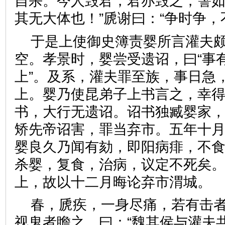
自杀。今人毁君，君亦毁之，譬
其无大体也！”虒谢曰：“争时
于是上使御史簿责婴所言灌夫
空。孝景时，婴尝受遗诏，曰“事
上”。及系，灌夫罪至族，事日急
上。婴乃使昆弟子上书言之，幸
书，大行无遗诏。诏书独臧婴家
矫先帝诏害，罪当弃市。五年十
婴良久乃闻有劾，即阳病痱，不
杀婴，复食，治病，议定不死矣
上，故以十二月晦论弃市渭
春，虒疾，一身尽痛，若有击
视鬼者瞻之，曰：“魏其侯与灌夫