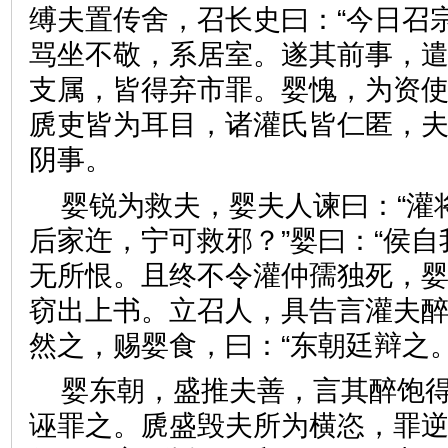
缚夫置传舍，召长史曰：“今日召
骂坐不敬，系居室。遂其前事，
支属，皆得弃市罪。婴愧，为资
虒吏皆为耳目，诸灌氏皆仁匿，
阴事。
婴锐为救夫，婴夫人谏曰：“灌
后家迕，宁可救邪？”婴曰：“侯
无所恨。且终不令灌仲孺独死，婴
窃出上书。立召人，具告言灌夫
然之，赐婴食，曰：“东朝廷辩
婴东朝，盛推夫善，言其醉饱
诬罪之。虒盛毁夫所为横恣，罪