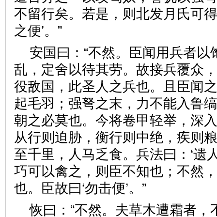
不留行矣。若是，则北发月氏可得
之便’。”
安国曰：“不然。臣闻用兵者以
乱，定舍以待其劳。故接兵覆众
役敌国，此圣人之兵也。且臣闻
起毛羽；强弩之末，力不能入鲁
朝之必莫也。今将卷甲轻举，深
从行则迫胁，衡行则中绝，疾则
至千里，人马乏食。兵法曰：‘遗
巧可以禽之，则臣不知也；不然
也。臣故曰‘勿击便’。”
恢曰：“不然。夫草木遭霜者，