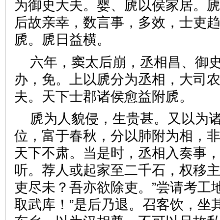
为御史大夫。婴、虒以侯家居。
后故亲幸，数言事，多效，士吏
虒。虒日益横。
六年，窦太后崩，丞相昌、御
办，免。上以虒分为丞相，大司
夫。天下士郡诸侯愈益附虒
虒为人貌侵，生贵甚。又以为
位，富于春秋，分以肺附为相，
天下不肃。当是时，丞相入奏事
听。荐人或起家至二千石，权移主
吏尽未？吾亦欲除吏。”尝请考工
取武库！”是后乃退。召客饮，坐