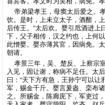
喜宾客。孝文时为吴相，病免。
帝弟梁孝王，母窦太后爱之。
饮。是时，上未立太子，酒酣，上
后传王。”太后欢。婴引卮酒进上
下，父子相传，汉之约也，上何以
此憎婴。婴亦薄其官，因病免。
朝请。
孝景三年，吴、楚反、上察宗
入见，固让谢，称病不足任。太
曰：“天下方有急，王孙宁可以让
军，赐金千斤。婴言爰盎、栾布
之。所赐金，陈廊庑下，军吏过
无入家者。婴守荥阳，监齐、赵