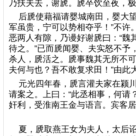
乃扶夫去，谢虒。虒卒饮至夜
后虒使藉福请婴城南田，婴大望
军虽贵，宁可以势相夺乎！”不许
恶两人有隙，乃谩好谢虒曰：“魏
待之。”已而虒闻婴、夫实怒不予
杀人，虒活之。虒事魏其无所不
夫何与也？吾不敢复求田！”
元光四年春，虒言灌夫家在颍
请案之。上曰：“此丞相事，何请
奸利，受淮南王金与语言。宾客
夏，虒取燕王女为夫人，太后