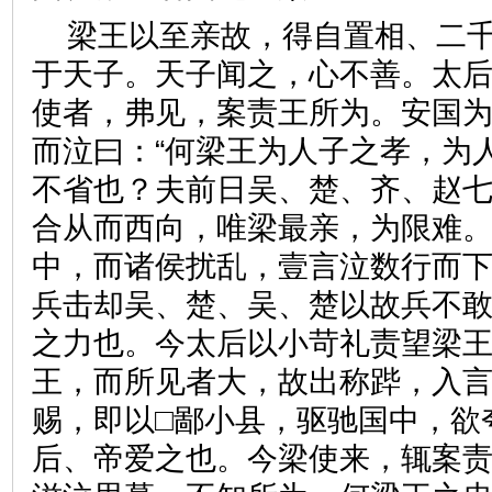
梁王以至亲故，得自置相、二
于天子。天子闻之，心不善。太
使者，弗见，案责王所为。安国
而泣曰：“何梁王为人子之孝，为
不省也？夫前日吴、楚、齐、赵
合从而西向，唯梁最亲，为限难
中，而诸侯扰乱，壹言泣数行而
兵击却吴、楚、吴、楚以故兵不
之力也。今太后以小苛礼责望梁
王，而所见者大，故出称跸，入
赐，即以□鄙小县，驱驰国中，欲
后、帝爱之也。今梁使来，辄案