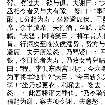
贺。婴过夫，欲与俱。夫谢曰：“
丞相今者又与夫有隙。”婴曰：“事
酣，分起为寿，坐皆避席伏。已
席，余半膝席。夫行酒，至虒，虒
觞。”夫怒，因嘻笑曰：“将军贵人
肯。行酒次至临汝侯灌贤，贤方
避席。夫无所发怒，乃骂贤曰：“
钱，今日长者为寿，乃效女曹兒呫
曰：“程、李俱东西宫卫尉，今众
为李将军地乎？”夫曰：“今曰斩
李！”坐乃起更衣，稍稍去。婴去
怒曰：“此吾骄灌夫罪也。”乃令
福起为谢，案夫项令谢。夫愈怒