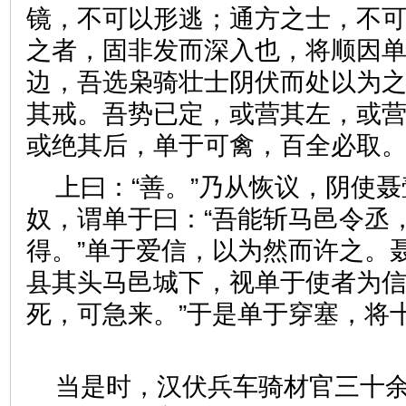
镜，不可以形逃；通方之士，不
之者，固非发而深入也，将顺因
边，吾选枭骑壮士阴伏而处以为
其戒。吾势已定，或营其左，或
或绝其后，单于可禽，百全必
上曰：“善。”乃从恢议，阴使
奴，谓单于曰：“吾能斩马邑令丞
得。”单于爱信，以为然而许之。
县其头马邑城下，视单于使者为信
死，可急来。”于是单于穿塞，
当是时，汉伏兵车骑材官三十