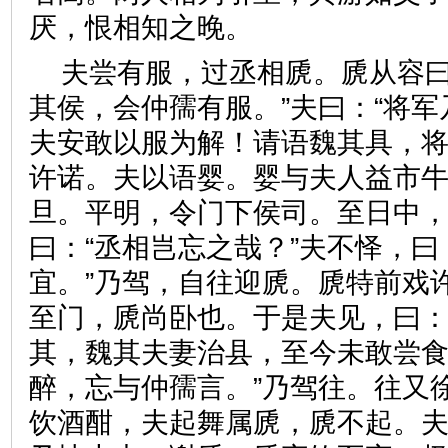
厌，恨相知之晚。
夫尝有服，过丞相虒。虒从容曰
其侯，会仲孺有服。”夫曰：“将
夫安敢以服为解！请语魏其具，将
许诺。夫以语婴。婴与夫人益市
旦。平明，令门下侯司。至日中
曰：“丞相岂忘之哉？”夫不怿，曰
宜。”乃驾，自往迎虒。虒特前戏
至门，虒尚卧也。于是夫见，曰：
其，魏其夫妻治县，至今未敢尝食
醉，忘与仲孺言。”乃驾往。往又
饮酒酣，夫起舞属虒，虒不起。