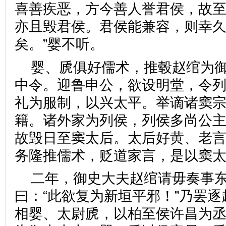
喜善疾恶，方今善人誉君侯，故
亦且毁君侯。君侯能兼容，则幸
矣。”婴不听。
婴、虒俱好儒术，推毂赵绾为
中令。迎鲁申公，欲设明堂，令
礼为服制，以兴太平。举谪诸窦
籍。诸外家为列侯，列侯多尚公
故毁日至窦太后。太后好黄、老
务隆推儒术，贬道家言，是以
二年，御史大夫赵绾请毋奏事
曰：“此欲复为新垣平邪！”乃罢
相婴、太尉虒，以柏至侯许昌为