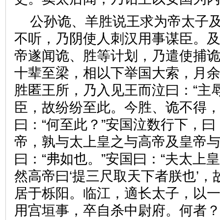
公孙诡、羊胜说王求为帝太子
不听，乃阴使人刺汉用事谋臣。
帝遂闻诡、胜等计划，乃遣使捕
十辈至梁，相以下举国大索，月
胜匿王所，乃入见王而泣曰：“主
臣，故纷纷至此。今胜、诡不得，
曰：“何至此？”安国泣数行下，曰
帝，孰与太上皇之与高帝及皇帝与
曰：“弗如也。”安国曰：“夫太上
然高帝曰‘提三尺取天下者朕也’
居于栎阳。临江，適长太子，以
用宫垣事，卒自杀中尉府。何者