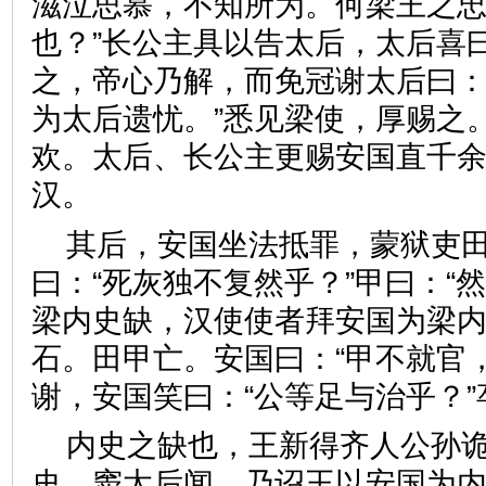
滋泣思慕，不知所为。何梁王之
也？”长公主具以告太后，太后喜曰
之，帝心乃解，而免冠谢太后曰：
为太后遗忧。”悉见梁使，厚赐之
欢。太后、长公主更赐安国直千
汉。
其后，安国坐法抵罪，蒙狱吏
曰：“死灰独不复然乎？”甲曰：“
梁内史缺，汉使使者拜安国为梁
石。田甲亡。安国曰：“甲不就官
谢，安国笑曰：“公等足与治乎
内史之缺也，王新得齐人公孙
史。窦太后闻，乃诏王以安国