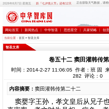
2026年8月7日 星期五
距『七夕情人节』还有12天
网站首页
新闻热点
中华智圣
思想星空
兵家韬略
创
当前位置：
首页
>
智圣文库
智圣文库
卷五十二 窦田灌韩传
时间：2014-2-27 11:06:05 作者：班
282
评论：
0
内容摘要：
窦田灌韩传第二十二
窦婴字王孙，孝文皇后从兄子