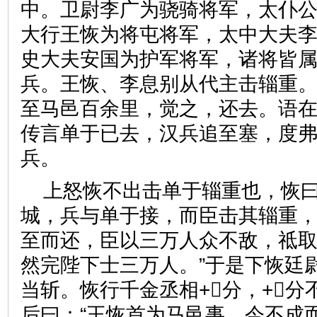
中。卫尉李广为骁骑将军，太仆
大行王恢为将屯将军，太中大夫
史大夫安国为护军将军，诸将皆
兵。王恢、李息别从代主击辎重
至马邑百余里，觉之，还去。语
传言单于已去，汉兵追至塞，度
兵。
上怒恢不出击单于辎重也，恢曰
城，兵与单于接，而臣击其辎重
至而还，臣以三万人众不敌，祗
然完陛下士三万人。”于是下恢廷
当斩。恢行千金丞相+分，+分
后曰：“王恢首为马邑事，今不成