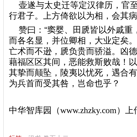
壶遂与太史迁等定汉律历，官
行君子。上方倚欲以为相，会
赞曰：“窦婴、田虒皆以外戚重
而各名显，并位卿相，大业定矣
亡术而不逊，虒负贵而骄溢。凶
藉福区区其间，恶能救斯败哉！
其挚而颠坠，陵夷以忧死，遇合
为兵首而受其咎，岂命也乎？
中华智库园（www.zhzky.com）上