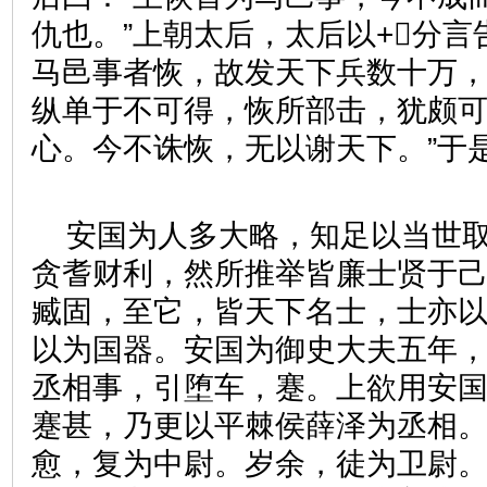
仇也。”上朝太后，太后以+分言
马邑事者恢，故发天下兵数十万
纵单于不可得，恢所部击，犹颇
心。今不诛恢，无以谢天下。”
安国为人多大略，知足以当世
贪耆财利，然所推举皆廉士贤于
臧固，至它，皆天下名士，士亦
以为国器。安国为御史大夫五年
丞相事，引堕车，蹇。上欲用安
蹇甚，乃更以平棘侯薛泽为丞相
愈，复为中尉。岁余，徒为卫尉