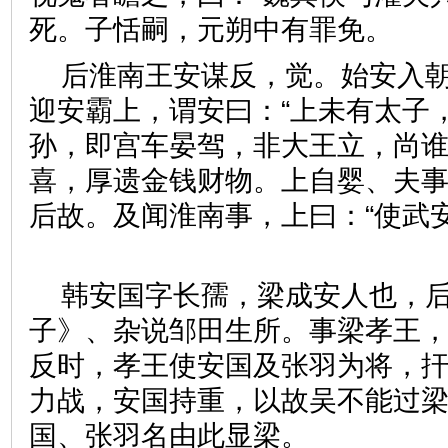
死。子恬嗣，元朔中有罪免
后淮南王安谋反，觉。始安入朝
迎安霸上，谓安曰：“上未有太子
孙，即宫车晏驾，非大王立，尚谁
喜，厚遗金钱财物。上自婴、夫
后故。及闻淮南事，上曰：“使武
韩安国字长孺，梁成安人也，
子》、杂说邹田生所。事梁孝王
反时，孝王使安国及张羽为将，
力战，安国持重，以故吴不能过
国、张羽名由此显梁。