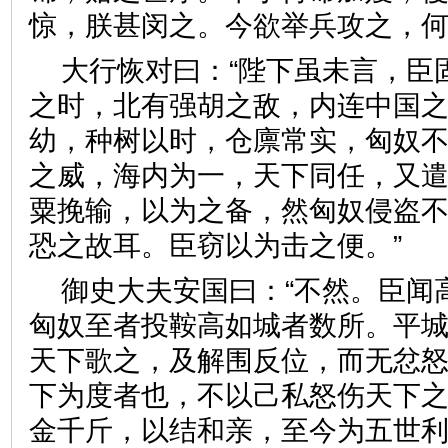
惊，朕甚闵之。今欲举兵攻之
大行恢对曰：“陛下虽未言，臣
之时，北有强胡之敌，内连中国
幼，种树以时，仓廪常实，匈奴
之威，海内为一，天下同任，又
粟挽输，以为之备，然匈奴侵盗
恐之故耳。臣窃以为击之便。
御史大夫安国曰：“不然。臣闻
匈奴至者投鞍高如城者数所。平
天下歌之，及解围反位，而无忿
下为度者也，不以己私怒伤天下
金千斤，以结和亲，至今为五世