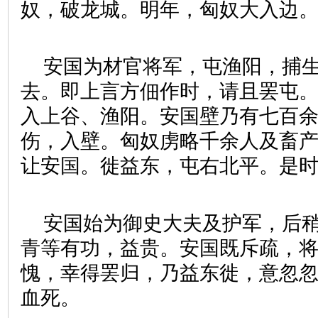
奴，破龙城。明年，匈奴大入边
安国为材官将军，屯渔阳，捕
去。即上言方佃作时，请且罢屯
入上谷、渔阳。安国壁乃有七百
伤，入壁。匈奴虏略千余人及畜
让安国。徙益东，屯右北平。是
安国始为御史大夫及护军，后
青等有功，益贵。安国既斥疏，
愧，幸得罢归，乃益东徙，意忽
血死。