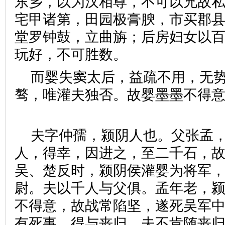
东乡，以为汉相尊，不可以兄故
宅甲诸第，田园极膏腴，市买郡
堂罗钟鼓，立曲旃；后房妇女以
玩好，不可胜数。
而婴失窦太后，益疏不用，无
骜，唯灌夫独否。故婴墨墨不得
夫字仲孺，颍阴人也。父张孟
人，得幸，因进之，至二千石，
吴、楚反时，颍阴侯灌婴为将军
尉。夫以千人与父俱。孟年老，
不得意，故战常陷坚，遂死吴军
有死事，得与丧归，夫不肯随丧归