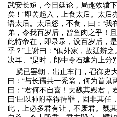
武安长短，今日廷论，局趣效辕
矣！”即罢起入，上食太后。太后
语太后。太后怒，不食，曰：“我
弟，令我百岁后，皆鱼肉之乎！
此特帝在，即录录，设百岁后，
乎？”上谢曰：“俱外家，故廷辨
决耳。”是时，郎中令石建为
虒已罢朝，出止车门，召御史
曰：“与长孺共一秃翁，何为首鼠
曰：“君何不自喜！夫魏其毁君，
曰‘臣以肺附幸得待罪，固非其任，
此，上必多君有让，不废君。魏