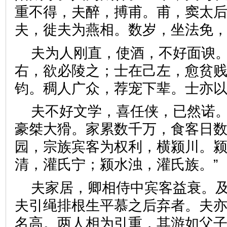
重不得，夫醉，搏甫。甫，窦太
夫，徙夫为燕相。数岁，坐法
夫为人刚直，使酒，不好面谀
右，欲必陵之；士在己左，愈贫
钧。稠人广众，荐宠下辈。士
夫不好文学，喜任侠，已然诺
豪桀大猾。家累数千万，食客日
园，宗族宾客为权利，横颍川。颍
清，灌氏宁；颍水浊，灌氏族
夫家居，卿相侍中宾客益衰。
夫引绳排根生平慕之后弃者。夫
名高。两人相为引重，其游如父