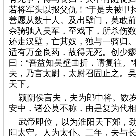
若将军头以报父仇！”于是夫被甲
善愿从数十人。及出壁门，莫敢
余骑驰入吴军，至戏下，所杀伤
还走汉壁，亡其奴，独与一骑归
适有万金良药，故得无死。创少
曰：“吾益知吴壁曲折，请复往。
夫，乃言太尉，太尉召固止之。
天下。
颍阴侯言夫，夫为郎中将。数
安中，诸公莫不称，由是复为
武帝即位，以为淮阳天下郊，
阳太守。人为太仆。二年，夫与