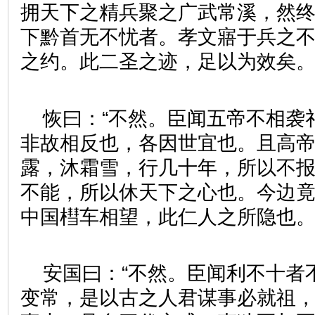
拥天下之精兵聚之广武常溪，然
下黔首无不忧者。孝文寤于兵之
之约。此二圣之迹，足以为效矣。
恢曰：“不然。臣闻五帝不相袭
非故相反也，各因世宜也。且高
露，沐霜雪，行几十年，所以不
不能，所以休天下之心也。今边
中国槥车相望，此仁人之所隐也。臣
安国曰：“不然。臣闻利不十者
变常，是以古之人君谋事必就祖