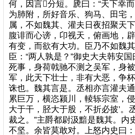
何，因言分短。虒曰：“天下幸而
为肺附，所好音乐、狗马、田宅
属，不如魏其、灌夫日夜招聚天
腹诽而心谤，卬视天，俯画地，
有变，而欲有大功。臣乃不如魏其
臣：“两人孰是？”御史大夫韩安国
死事，身荷戟驰不测之吴军，身
军，此天下壮士，非有大恶，争
诛也。魏其言是。丞相亦言灌夫
累巨万，横恣颍川，輘轹宗室，侵
大于干，胫大于股，不折必披’。
裁之。”主爵都尉汲黯是魏其。内
不坚。余皆莫敢对。上怒内史曰：