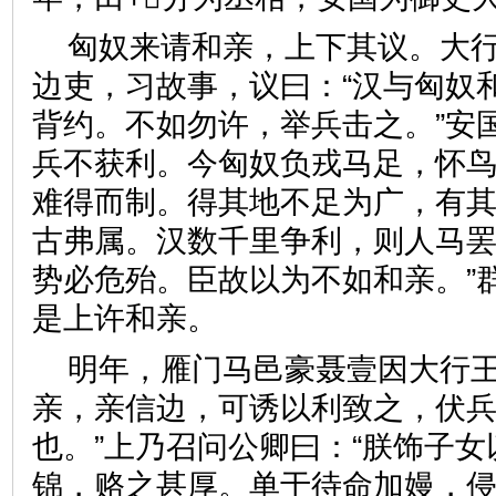
匈奴来请和亲，上下其议。大
边吏，习故事，议曰：“汉与匈奴
背约。不如勿许，举兵击之。”安
兵不获利。今匈奴负戎马足，怀
难得而制。得其地不足为广，有
古弗属。汉数千里争利，则人马
势必危殆。臣故以为不如和亲。”
是上许和亲。
明年，雁门马邑豪聂壹因大行王
亲，亲信边，可诱以利致之，伏
也。”上乃召问公卿曰：“朕饰子
锦，赂之甚厚。单于待命加嫚，