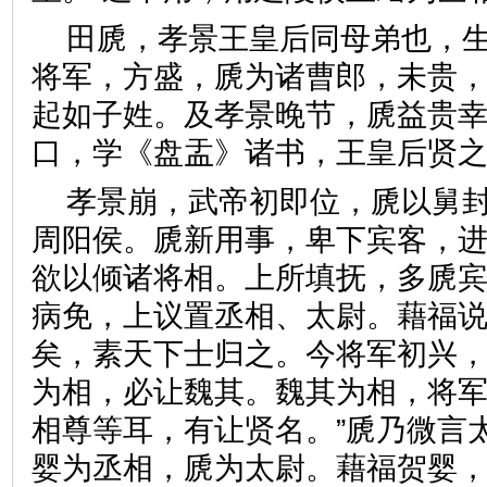
田虒，孝景王皇后同母弟也，
将军，方盛，虒为诸曹郎，未贵
起如子姓。及孝景晚节，虒益贵
口，学《盘盂》诸书，王皇后
孝景崩，武帝初即位，虒以舅
周阳侯。虒新用事，卑下宾客，
欲以倾诸将相。上所填抚，多虒
病免，上议置丞相、太尉。藉福说
矣，素天下士归之。今将军初兴
为相，必让魏其。魏其为相，将
相尊等耳，有让贤名。”虒乃微言
婴为丞相，虒为太尉。藉福贺婴，