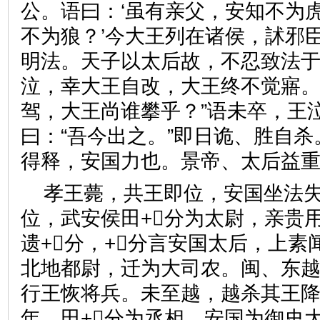
公。语曰：‘虽有亲父，安知不为
不为狼？’今大王列在诸侯，訹邪
明法。天子以太后故，不忍致法
泣，幸大王自改，大王终不觉寤
驾，大王尚谁攀乎？”语未卒，王
曰：“吾今出之。”即日诡、胜自
得释，安国力也。景帝、太后
孝王薨，共王即位，安国坐法
位，武安侯田+分为太尉，亲贵
遗+分，+分言安国太后，上素
北地都尉，迁为大司农。闽、东
行王恢将兵。未至越，越杀其王
年，田+分为丞相，安国为