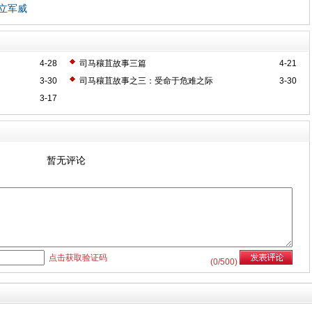
立军威
4-28
司马穰苴故事三篇
4-21
3-30
司马穰苴故事之三：受命于危难之际
3-30
3-17
暂无评论
点击获取验证码
(
0
/500)