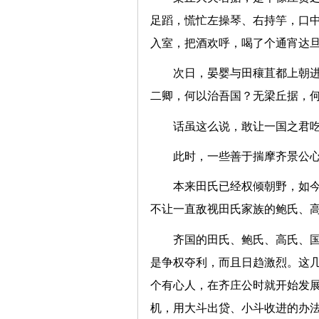
足蹈，慌忙左操琴、右持竽，口
入室，把酒欢呼，喝了个通宵达
次日，晏婴与田穰苴都上朝进
二卿，何以治吾国？无梁丘据，何
话虽这么说，敢让一国之君
此时，一些善于揣摩齐景公
本来田氏已经权倾朝野，如
不让一直敌视田氏家族的鲍氏、
齐国的田氏、鲍氏、高氏、
是争权夺利，而且日趋激烈。这
个有心人，在齐庄公时就开始发
机，用大斗出贷、小斗收进的办