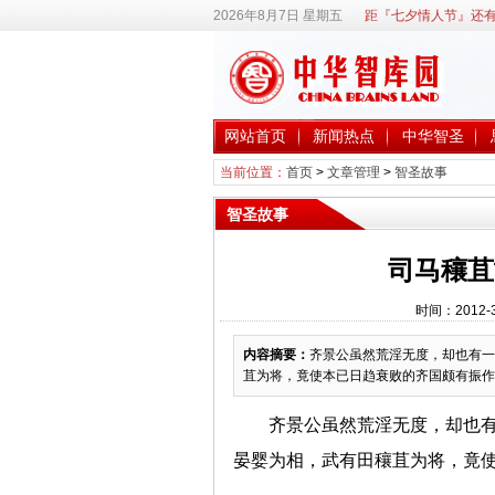
2026年8月7日 星期五
距『七夕情人节』还有
网站首页
新闻热点
中华智圣
当前位置：
首页
>
文章管理
>
智圣故事
智圣故事
司马穰苴
时间：2012-
内容摘要：
齐景公虽然荒淫无度，却也有一
苴为将，竟使本已日趋衰败的齐国颇有振作
齐景公虽然荒淫无度，却也
晏婴为相，武有田穰苴为将，竟