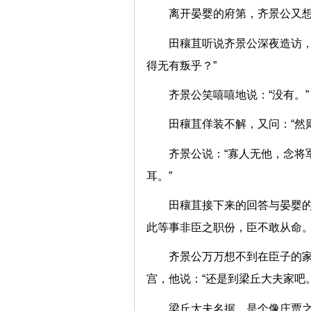
离开晏婴的府第，齐景公又
田穰苴听说齐景公深夜造访，
得无有叛乎？”
齐景公笑嘻嘻地说：“没有。”
田穰苴佯装不解，又问：“然
齐景公说：“寡人无他，念将
耳。”
田穰苴接下来的回答与晏婴的
此等事非臣之职份，臣不敢从命。
齐景公万万想不到在臣子的
宫，他说：“还是到梁丘大夫家吧。
梁丘大夫名据，是个像庄贾