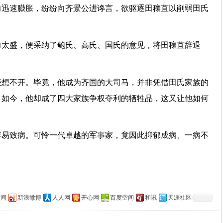
力迅速臌胀，纷纷向齐景公进谗言，欲驱逐田穰苴以削弱田氏
力太盛，便采纳了鲍氏、高氏、国氏的意见，将田穰苴辞退
些想不开。毕竟，他成为齐国的大司马，并非凭借田氏家族的
。如今，他却成了四大家族争权夺利的牺牲品，这又让他如何
容易致病。可怜一代卓越的军事家，竟因此抑郁成病、一病不
空间
新浪微博
人人网
开心网
百度空间
和讯
天涯社区