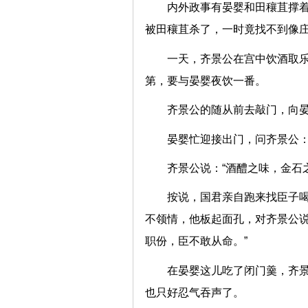
内外政事有晏婴和田穰苴撑
被田穰苴杀了，一时竟找不到像庄
一天，齐景公在宫中饮酒取
第，要与晏婴夜饮一番。
齐景公的随从前去敲门，向晏
晏婴忙迎接出门，问齐景公：
齐景公说：“酒醴之味，金石
按说，国君亲自跑来找臣子
不领情，他板起面孔，对齐景公说
职份，臣不敢从命。”
在晏婴这儿吃了闭门羹，齐
也只好忍气吞声了。