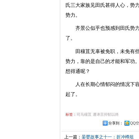
氏三大家族见田氏甚得人心，势
势力。
齐景公似乎也预感到田氏势
了。
田穰苴无辜被免职，未免有
势力，靠的是自己的才能和军功
想得通呢？
人在长期心情郁闷的情况下
起了。
标签：
司马穰苴
遭谗言抑郁以终
分享到：
QQ
上一篇：
晏婴故事之十一：折冲樽俎