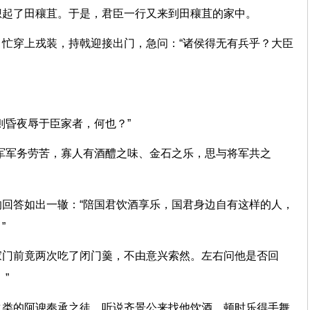
想起了田穰苴。于是，君臣一行又来到田穰苴的家中。
忙穿上戎装，持戟迎接出门，急问：“诸侯得无有兵乎？大臣
则昏夜辱于臣家者，何也？”
军军务劳苦，寡人有酒醴之味、金石之乐，思与将军共之
回答如出一辙：“陪国君饮酒享乐，国君身边自有这样的人，
”
家门前竟两次吃了闭门羹，不由意兴索然。左右问他是否回
”
之类的阿谀奉承之徒。听说齐景公来找他饮酒，顿时乐得手舞