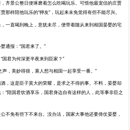
着，齐景公整日便琢磨着怎么吃喝玩乐。可惜他最宠信的庄贾
贾那样陪他玩乐的“狎友”，玩起来未免觉得有些不能尽兴。
乐，一直喝到晚上，意犹未尽，便带着随从来到相国晏婴的宅
婴通报：“国君来了。”
“国君为何深更半夜来到臣家？”
之声，美妙得很，寡人想与相国一起享受一番。”
喝酒，这是臣子莫大的荣耀，是求之不得的事。不料，晏婴却
：“陪国君饮酒享乐，国君身边自有这样的人，此等事非臣之
景公不免有些下不来台。没办法，国家大事他还要倚仗晏婴，