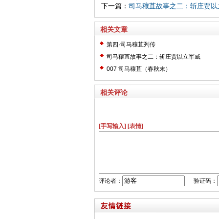
下一篇：
司马穰苴故事之二：斩庄贾以
相关文章
第四·司马穰苴列传
司马穰苴故事之二：斩庄贾以立军威
007 司马穰苴（春秋末）
相关评论
[手写输入]
[表情]
评论者：
验证码：