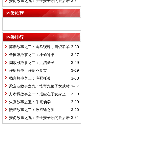
姜尚故事之九：关于姜子牙的歇后语
3-31
本类推荐
本类排行
苏秦故事之三：走马观碑，目识群羊
3-30
曾国藩故事之二：小偷背书
3-17
周敦颐故事之二：廉洁爱民
3-19
许衡故事：许衡不食梨
3-19
嵇康故事之三：临死托孤
3-30
梁启超故事之九：培育九位子女成材
3-17
的神奇“小妾”——王桂荃
方孝孺故事之一：报应在子女身上
3-19
朱熹故事之五：朱熹劝学
3-19
阮籍故事之三：效穷途之哭
3-30
姜尚故事之九：关于姜子牙的歇后语
3-31