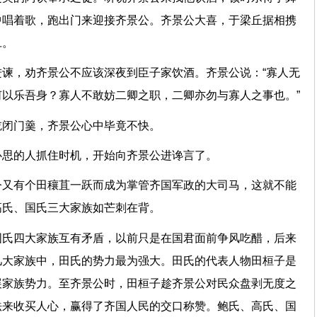
中唱着歌，跑出门来迎接齐景公。齐景公大喜，于梁丘据相携
旦。
谏，劝齐景公不应该深夜到臣子家饮酒。齐景公说：“寡人无
以乐吾身？寡人不敢妨二卿之职，二卿亦勿与寡人之事也。”
吃闭门羹，齐景公心中毕竟不快。
心思的人抓住时机，开始向齐景公进谗言了。
今又有个田穰苴一跃而成为掌管齐国军政的大司马，这就不能
高氏、国氏三大家族如芒刺在背。
国氏四大家族互有矛盾，以前只是在国君面前争风吃醋，后来
几大家族中，田氏的势力最为强大。田氏的代表人物田桓子是
展家族势力。至齐景公时，田桓子趁齐景公对民众盘剥无度之
法来收买人心，赢得了齐国人民的交口称赞。鲍氏、高氏、国