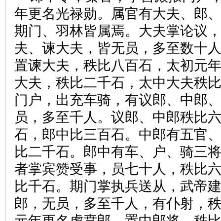
年更名光禄勋。属官有大夫、郎
期门、羽林皆属焉。大夫掌论议
夫、谏大夫，皆无员，多至数十
置谏大夫，秩比八百石，太初元
大夫，秩比二千石，太中大夫秩
门户，出充车骑，有议郎、中郎
员，多至千人。议郎、中郎秩比
石，郎中比三百石。中郎有五官
比二千石。郎中有车、户、骑三
者掌宾赞受事，员七十人，秩比
比千石。期门掌执兵送从，武帝
郎，无员，多至千人，有仆射，
元年更名虎贲郎，置中郎将，秩