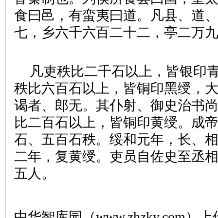
食曰邑，有蛮夷曰道。凡县、道
七，乡六千六百二十二，亭二万
凡吏秩比二千石以上，皆银印
秩比六百石以上，皆铜印黑绶，
谒者、郎无。其仆射、御史治书
比二百石以上，皆铜印黄绶。成
石、五百石秩。绥和元年，长、
二年，复黄绶。吏员自佐史至丞
五人。
中华智库园（www.zhzky.com）上