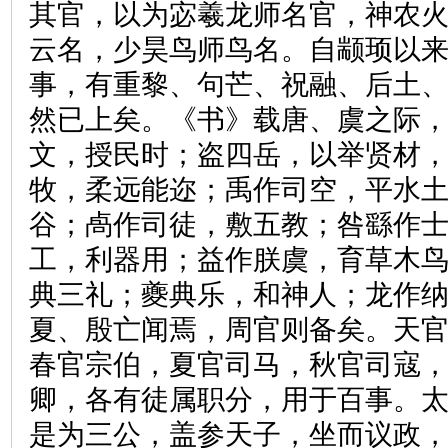
其官，以为宓羲龙师名官，神农
云名，少昊鸟师鸟名。自颛顼以
事，有重黎、句芒、祝融、后土
然已上矣。《书》载唐、虞之际
文，授民时；盗四岳，以举贤材
牧，柔远能迩；禹作司空，平水
谷；卨作司徒，敷五教；咎繇作
工，利器用；益作朕虞，育草木
典三礼；夔典乐，和神人；龙作
夏、殷亡闻焉，周官则备矣。天
春官宗伯，夏官司马，秋官司寇
卿，各有徒属职分，用于百事。
是为三公，盖参天子，坐而议政