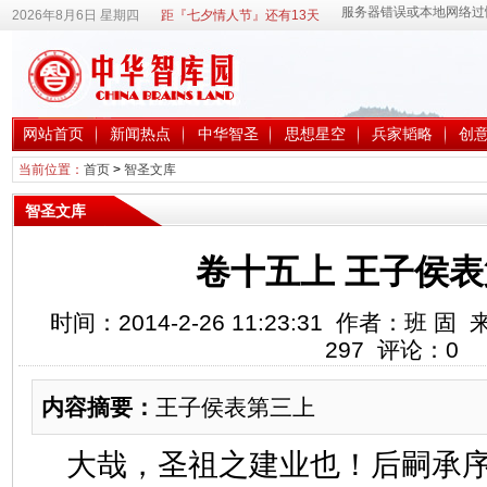
2026年8月6日 星期四
距『七夕情人节』还有13天
网站首页
新闻热点
中华智圣
思想星空
兵家韬略
创
当前位置：
首页
>
智圣文库
智圣文库
卷十五上 王子侯
时间：2014-2-26 11:23:31 作者：班
297
评论：
0
内容摘要：
王子侯表第三上
大哉，圣祖之建业也！后嗣承