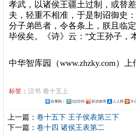
孝武，以诸侯王疆土过制，或替
夫，轻重不相准，于是制诏御史：
分子弟邑者，令各条上，朕且临定
毕侯矣。《诗》云：“文王孙子，
中华智库园（www.zhzky.com）上
标签：
汉书
卷十五上
分享到：
QQ空间
新浪微博
人人网
开
上一篇：
卷十五下 王子侯表第三下
下一篇：
卷十四 诸侯王表第二