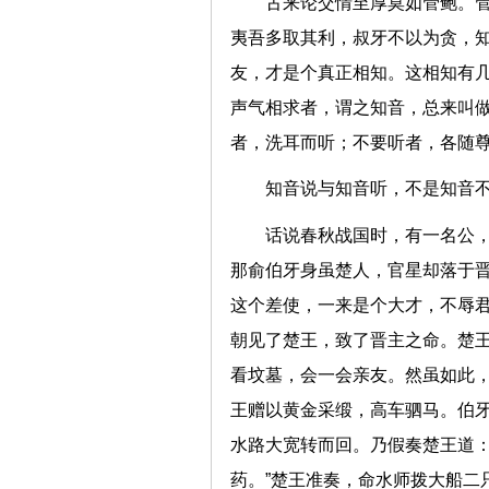
古来论交情至厚莫如管鲍。
夷吾多取其利，叔牙不以为贪，
友，才是个真正相知。这相知有
声气相求者，谓之知音，总来叫
者，洗耳而听；不要听者，各随
知音说与知音听，不是知音
话说春秋战国时，有一名公
那俞伯牙身虽楚人，官星却落于
这个差使，一来是个大才，不辱
朝见了楚王，致了晋主之命。楚
看坟墓，会一会亲友。然虽如此
王赠以黄金采缎，高车驷马。伯
水路大宽转而回。乃假奏楚王道：
药。”楚王准奏，命水师拨大船二