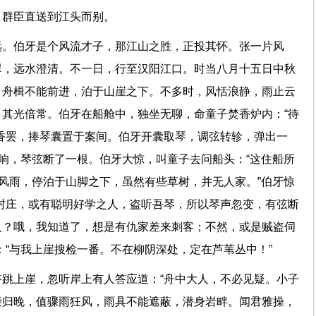
。群臣直送到江头而别。
远。伯牙是个风流才子，那江山之胜，正投其怀。张一片风
翠，远水澄清。不一日，行至汉阳江口。时当八月十五日中秋
，舟楫不能前进，泊于山崖之下。不多时，风恬浪静，雨止云
其光倍常。伯牙在船舱中，独坐无聊，命童子焚香炉内：“待
香罢，捧琴囊置于案间。伯牙开囊取琴，调弦转轸，弹出一
声响，琴弦断了一根。伯牙大惊，叫童子去问船头：“这住船所
因风雨，停泊于山脚之下，虽然有些草树，并无人家。”伯牙惊
村庄，或有聪明好学之人，盗听吾琴，所以琴声忽变，有弦断
人？哦，我知道了，想是有仇家差来刺客；不然，或是贼盗伺
右：“与我上崖搜检一番。不在柳阴深处，定在芦苇丛中！”
跳上崖，忽听岸上有人答应道：“舟中大人，不必见疑。小子
柴归晚，值骤雨狂风，雨具不能遮蔽，潜身岩畔。闻君雅操，