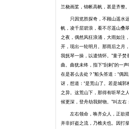
兰桡画桨，锦帐高帆，甚是齐整
只因览胜探奇，不顾山遥水
帆，凌千层碧浪，看不尽遥山叠
之夜，偶然风狂浪涌，大雨如注
开，现出一轮明月。那雨后之月，
我抚琴一操，以遣情怀。”童子焚
曲。曲犹未终，指下“刮剌”的一
在是甚么去处？”船头答道：“偶
讶，想道：“是荒山了。若是城郭
之异。这荒山下，那得有听琴之
候更深，登舟劫我财物。”叫左
左右领命，唤齐众人，正欲搭
并非奸盗之流，乃樵夫也。因打