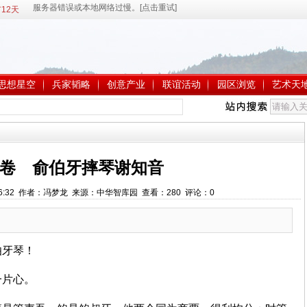
12天
思想星空
兵家韬略
创意产业
联谊活动
园区浏览
艺术天
卷 俞伯牙摔琴谢知音
13:56:32 作者：冯梦龙 来源：中华智库园 查看：
280
评论：
0
伯牙琴！
一片心。