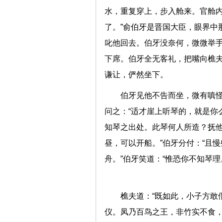
水，重复穿上，步入舱来。官舱内
了。”俞伯牙是晋国大臣，眼界中
叱他回去。伯牙没奈何，微微举手
下席。伯牙全无客礼，把嘴向樵夫
谦让，俨然坐下。
伯牙见他不告而坐，微有嗔
问之：“适才崖上听琴的，就是你么
知琴之出处。此琴何人所造？抚他
昼，可以开船。”伯牙分付：“且
舟。”伯牙笑道：“惟恐你不知琴
樵夫道：“既如此，小子方敢
仪。凤乃百鸟之王，非竹实不食