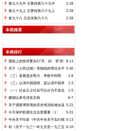
卷九十九中 王莽传第六十九中
2-28
卷九十九上 王莽传第六十九上
2-28
卷九十八 元后传第六十八
2-28
本类推荐
本类排行
报纸上的批评要实行“开、好、管”的
9-13
方针*
关于《人民日报》等报纸的理论水平
5-30
的批语〔1〕
（三）发展进步势力，争取中间势
1-8
力，孤立顽固势力
（三）认清中国国情，是认清中国革
1-3
命一切问题的基本依据
（一）社会主义社会可以分为不发达
1-5
和比较发达两个阶段
建国以来毛泽东文稿
6-7
关于调查谭世瑛的历史情况给湘乡县
5-22
委的信和给谭世瑛的复信
今天保护机密比过去更重要〔1〕
5-31
中央关于印发《中共中央关于实行精
5-13
兵简政、增产节约、反对贪污、反对浪费
对《关于一九三一年九月至一九三五
6-10