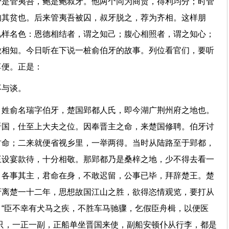
管是管夷吾，鲍是鲍叔牙。他两个同为商贾，得利均分；时管
知其贫也。后来管夷吾被囚，叔牙脱之，荐为齐相。这样朋
几样名色：恩德相结者，谓之知己；腹心相照者，谓之知心；
做相知。今日听在下说一桩俞伯牙的故事。列位看官们，要听
尊便。正是：
不与谈。
，姓俞名瑞字伯牙，楚国郢都人氏，即今湖广荆州府之地也。
晋国，仕至上大夫之位。因奉晋主之命，来楚国修聘。伯牙讨
君命；二来就便省视乡里，一举两得。当时从陆路至于郢都，
王设宴款待，十分相敬。那郢都乃是桑梓之地，少不得去看一
，各事其主，君命在身，不敢迟留，公事已毕，拜辞楚王。楚
牙离楚一十二年，思想故国江山之胜，欲得恣情观览，要打从
“臣不幸有犬马之疾，不胜车马驰骤，乞假臣舟楫，以便医
只，一正一副，正船单坐晋国来使，副船安顿仆从行李，都是