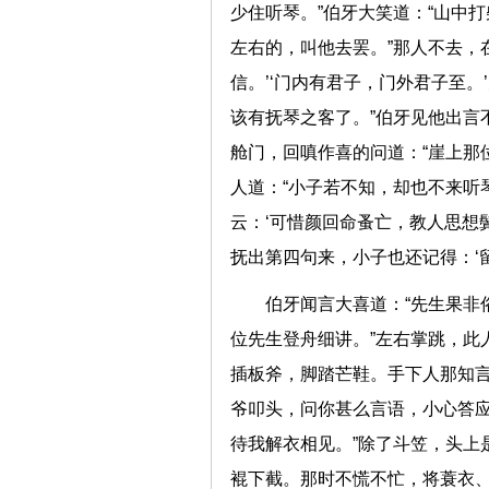
少住听琴。”伯牙大笑道：“山中
左右的，叫他去罢。”那人不去，
信。’‘门内有君子，门外君子至
该有抚琴之客了。”伯牙见他出言
舱门，回嗔作喜的问道：“崖上那
人道：“小子若不知，却也不来听
云：‘可惜颜回命蚤亡，教人思想
抚出第四句来，小子也还记得：
伯牙闻言大喜道：“先生果非
位先生登舟细讲。”左右掌跳，此
插板斧，脚踏芒鞋。手下人那知言
爷叩头，问你甚么言语，小心答应
待我解衣相见。”除了斗笠，头上
裩下截。那时不慌不忙，将蓑衣