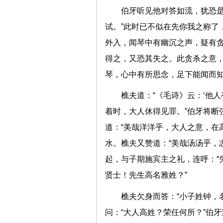
伯牙听见他对答如流，犹恐是
试。”此时已不似在先你我之称了
外入，闻琴中有幽沉之声，疑有贪
得之，又恐其失之。此贪杀之意，
琴，心中有所思念，足下能闻
樵夫道：“《毛诗》云：‘他
着时，大人休得见罪。”伯牙将断
道：“美哉洋洋乎，大人之意，在
水。樵夫又赞道：“美哉汤汤乎，
起，与子期施宾主之礼，连呼：“
贤士！先生高名雅姓？”
樵夫欠身而答：“小子姓钟，
问：“大人高姓？荣任何所？”伯牙