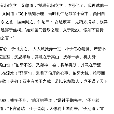
记问之学，又想道：“就是记问之学，也亏他了。我再试他一
，又问道：“足下既知乐理，当时孔仲尼鼓琴于室中，颜回自
杀之意，怪而问之。仲尼曰：‘吾适鼓琴，见猫方捕鼠，欲其
遂露于丝桐。’始知圣门音乐之理，入于微妙。假如下官抚
而知之否？”
人有心，予忖度之。’大人试抚弄一过，小子任心猜度。若猜不
弦重整，沉思半晌，其意在于高山，抚琴一弄。樵夫赞
高山也！”伯牙不答。又凝神一会，将琴再鼓，其意在于流
志在流水！”只两句，道着了伯牙的心事。伯牙大惊，推琴而
失敬！失敬！石中有美玉之藏，若以衣貌取人，岂不误了天下
名徽，贱字子期。”伯牙拱手道：“是钟子期先生。”子期转
道：“下官俞瑞，仕于晋朝，因修聘上国而来。”子期道：“原