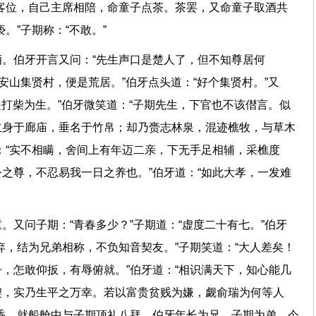
客位，自己主席相陪，命童子点茶。茶罢，又命童子取酒共
。”子期称：“不敢。”
。伯牙开言又问：“先生声口是楚人了，但不知尊居何
安山集贤村，便是荒居。”伯牙点头道：“好个集贤村。”又
是打柴为生。”伯牙微笑道：“子期先生，下官也不该僣言。似
立身于廊庙，垂名于竹帛；却乃赍志林泉，混迹樵牧，与草木
：“实不相瞒，舍间上有年迈二亲，下无手足相辅，采樵度
之尊，不忍易我一日之养也。”伯牙道：“如此大孝，一发难
。又问子期：“青春多少？”子期道：“虚度二十有七。”伯牙
弃，结为兄弟相称，不负知音契友。”子期笑道：“大人差矣！
，怎敢仰扳，有辱俯就。”伯牙道：“相识满天下，知心能几
契，实乃生平之万幸。若以富贵贫贱为嫌，觑俞瑞为何等人
香，就船舱中与子期顶礼八拜。伯牙年长为兄，子期为弟，今