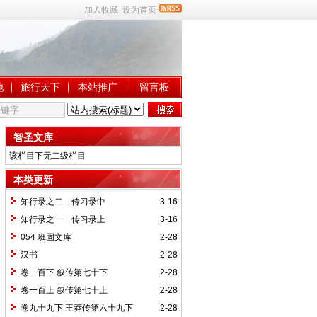
加入收藏
设为首页
地
旅行天下
本站推广
留言板
智圣文库
该栏目下无二级栏目
本类更新
知行录之二 传习录中
3-16
知行录之一 传习录上
3-16
054 班固文库
2-28
汉书
2-28
卷一百下 叙传第七十下
2-28
卷一百上 叙传第七十上
2-28
卷九十九下 王莽传第六十九下
2-28