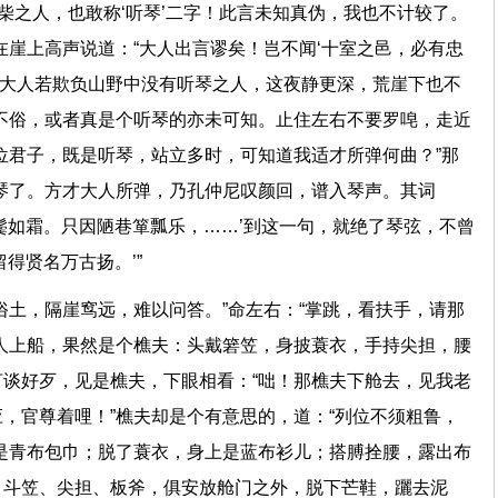
打柴之人，也敢称‘听琴’二字！此言未知真伪，我也不计较了。
在崖上高声说道：“大人出言谬矣！岂不闻‘十室之邑，必有忠
。’大人若欺负山野中没有听琴之人，这夜静更深，荒崖下也不
不俗，或者真是个听琴的亦未可知。止住左右不要罗唣，走近
位君子，既是听琴，站立多时，可知道我适才所弹何曲？”那
琴了。方才大人所弹，乃孔仲尼叹颜回，谱入琴声。其词
鬓如霜。只因陋巷箪瓢乐，……’到这一句，就绝了琴弦，不曾
‘留得贤名万古扬。’”
俗土，隔崖窎远，难以问答。”命左右：“掌跳，看扶手，请那
人上船，果然是个樵夫：头戴箬笠，身披蓑衣，手持尖担，腰
谈好歹，见是樵夫，下眼相看：“咄！那樵夫下舱去，见我老
，官尊着哩！”樵夫却是个有意思的，道：“列位不须粗鲁，
是青布包巾；脱了蓑衣，身上是蓝布衫儿；搭膊拴腰，露出布
、斗笠、尖担、板斧，俱安放舱门之外，脱下芒鞋，躧去泥