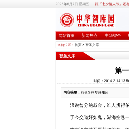
2026年8月7日 星期五
距『七夕情人节』还有
网站首页
新闻热点
中华智圣
当前位置：
首页
>
智圣文库
智圣文库
第一
时间：2014-2-14 
内容摘要：
俞伯牙摔琴谢知音
浪说曾分鲍叔金，谁人辨得
于今交道奸如鬼，湖海空悬