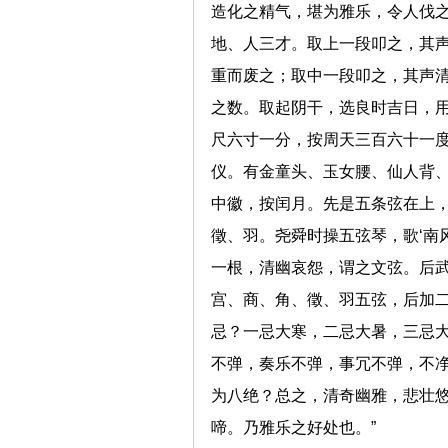
造化之精气，堪为雅乐，令人伐
地、人三才。取上一段叩之，其
重而废之；取中一段叩之，其声
之数。取起阴干，选良时吉日，
尺六寸一分，按周天三百六十一
仪。有金童头、玉女腰、仙人背
中徽，按闰月。先是五条弦在上
徵、羽。尧舜时操五弦琴，歌‘南
一根，清幽哀怨，谓之文弦。后
宫、商、角、徵、羽五弦，后加
忌？一忌大寒，二忌大暑，三忌
不弹，奏乐不弹，事冗不弹，不
为八绝？总之，清奇幽雅，悲壮
啼。乃雅乐之好处也。”