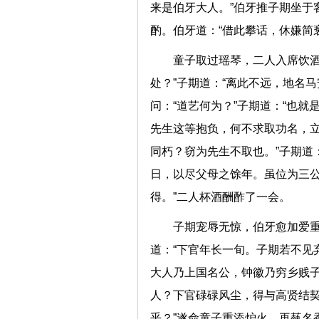
来是伯牙大人。”伯牙推子期坐于
酌。伯牙道：“借此攀话，休嫌简亵
童子取过瑶琴，二人入席饮酒
处？”子期道：“离此不远，地名马
问：“道艺何为？”子期道：“也就
先生这等抱负，何不求取功名，
同朽？窃为先生不取也。”子期道
日，以尽父母之馀年。虽位为三公
得。”二人杯酒酬酢了一会。
子期宠辱无惊，伯牙愈加爱重
道：“下官年长一旬。子期若不见
大人乃上国名公，钟徽乃穷乡贱子
人？下官碌碌风尘，得与高贤结
乎？”遂命童子重添炉火，再爇名