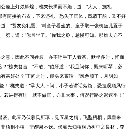
公座上灯烛辉煌，樵夫长揖而不跪，道：“大人，施礼
那有两接的布衣，下来还礼，恐失了官体，既请下船，又不好
道：“贤友免礼罢。”叫童子看坐的。童子取一张杌坐儿置于
一努，道：“你且坐了。”你我之称，怠慢可知。那樵夫亦不
怪之意，因此不问姓名，亦不呼手下人看茶。默坐多时，怪而
？”樵夫答言：“不敢。”伯牙道：“我且问你，既来听琴，必
有甚好处？”正问之时，船头来禀话：“风色顺了，月明如
慢些！”樵夫道：“承大人下问，小子若讲话絮烦，恐担误顺风行
理。若讲得有理，就不做官，亦非大事，何况行路之迟速乎！”
僣谈。此琴乃伏羲氏所琢，见五星之精，飞坠梧桐，凤皇来
，非梧桐不栖，非醴泉不饮。伏羲氏知梧桐乃树中之良材，夺