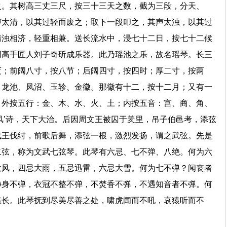
之。其树高三丈三尺，按三十三天之数，截为三段，分天、
声太清，以其过轻而废之；取下一段叩之，其声太浊，以其过
清浊相济，轻重相兼。送长流水中，浸七十二日，按七十二候
用高手匠人刘子奇斫成乐器。此乃瑶池之乐，故名瑶琴。长三
度；前阔八寸，按八节；后阔四寸，按四时；厚二寸，按两
、龙池、凤沼、玉轸、金徽。那徽有十二，按十二月；又有一
，外按五行：金、木、水、火、土；内按五音：宫、商、角、
风’诗，天下大治。后因周文王被囚于羑里，吊子伯邑考，添弦
武王伐纣，前歌后舞，添弦一根，激烈发扬，谓之武弦。先是
二弦，称为文武七弦琴。此琴有六忌、七不弹、八绝。何为六
大风，四忌大雨，五忌迅雷，六忌大雪。何为七不弹？闻丧者
净身不弹，衣冠不整不弹，不焚香不弹，不遇知音者不弹。何
悠长。此琴抚到尽美尽善之处，啸虎闻而不吼，哀猿听而不