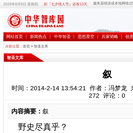
2026年8月6日 星期四
距『七夕情人节』还有13天
网站首页
新闻热点
中华智圣
思想星空
兵家韬略
创
当前位置：
首页
>
智圣文库
智圣文库
叙
时间：2014-2-14 13:54:21 作者：冯
272
评论：
0
内容摘要：
叙
野史尽真乎？