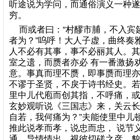
听途说为学问，而通俗演义一种
穷。
而或者曰：“村醪市脯，不入宾
者为？”呜呼！大人子虚，曲终奏
人不必有其事，事不必丽其人。
室之遗，而赝者亦必 有一番激扬
意。事真而理不赝，即事赝而理
不谬于圣贤，不戾于诗书经史。
里中儿代庖而创其指，不呼痛，或
玄妙观听说《三国志》来，关云
自若，我何痛为？”夫能使里中儿
推此说孝而孝，说忠而忠， 说节
通，导情情出。视彼切磋之彦，