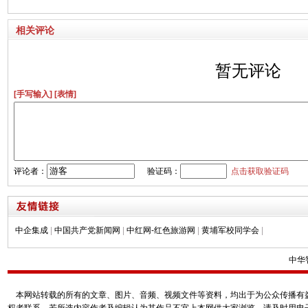
相关评论
暂无评论
[手写输入]
[表情]
评论者：
验证码：
点击获取验证码
中企集成
|
中国共产党新闻网
|
中红网-红色旅游网
|
黄埔军校同学会
|
中华
本网站转载的所有的文章、图片、音频、视频文件等资料，均出于为公众传播有益
权者联系，若所选内容作者及编辑认为其作品不宜上本网供大家浏览，请及时用电