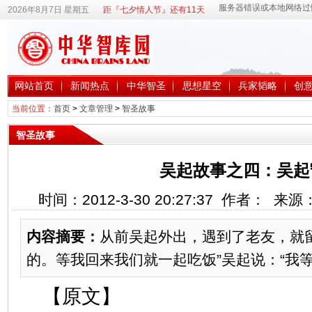
2026年8月7日 星期五
距『七夕情人节』还有11天
网站首页
新闻热点
中华智圣
思想星空
兵家韬略
创
当前位置：
首页
>
文章管理
>
智圣故事
智圣故事
吴起故事之四：吴起
时间：2012-3-30 20:27:37 作者： 来
内容摘要：
从前吴起外出，遇到了老友，就
的。等我回来我们就一起吃饭”吴起说：“我
【原文】