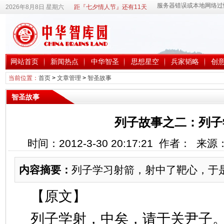
2026年8月8日 星期六
距『七夕情人节』还有11天
网站首页
新闻热点
中华智圣
思想星空
兵家韬略
创
当前位置：
首页
>
文章管理
>
智圣故事
智圣故事
列子故事之二：列子
时间：2012-3-30 20:17:21 作者： 来
内容摘要：
列子学习射箭，射中了靶心，于
【原文】
列子学射，中矣，请于关尹子。