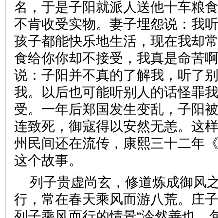
名，于是子阳就派人送他十车粮
不肯收受实物。妻子埋怨说：我
孩子都能快乐地生活，现在我却
食给你你却不接受，我真是命苦
说：子阳并不真的了解我，听了
我。以后也可能听别人的话怪罪
受。一年后郑国发生变乱，子阳
连致死，御寇得以安然无恙。这
州民间还在流传，康熙三十二年
这个故事。
列子贵虚尚玄，修道炼成御风
行，常在春天乘风而游八荒。庄
列子乘风而行的情景“泠然善也，