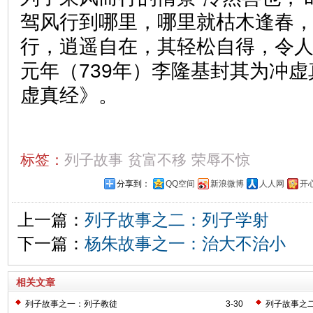
驾风行到哪里，哪里就枯木逢春
行，逍遥自在，其轻松自得，令
元年（739年）李隆基封其为冲
虚真经》。
标签：
列子故事
贫富不移
荣辱不惊
分享到：
QQ空间
新浪微博
人人网
开
上一篇：
列子故事之二：列子学射
下一篇：
杨朱故事之一：治大不治小
相关文章
列子故事之一：列子教徒
3-30
列子故事之