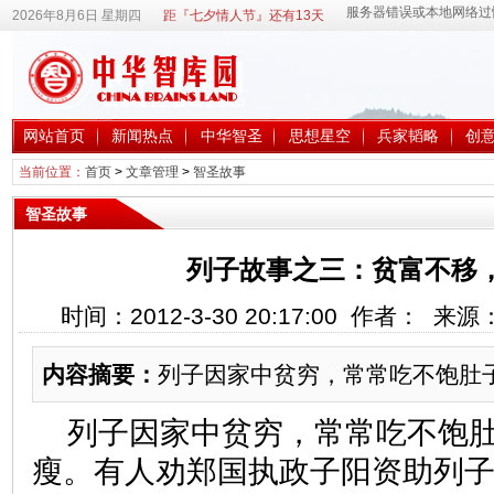
2026年8月6日 星期四
距『七夕情人节』还有13天
网站首页
新闻热点
中华智圣
思想星空
兵家韬略
创
当前位置：
首页
>
文章管理
>
智圣故事
智圣故事
列子故事之三：贫富不移
时间：2012-3-30 20:17:00 作者： 来
内容摘要：
列子因家中贫穷，常常吃不饱肚
列子因家中贫穷，常常吃不饱
瘦。有人劝郑国执政子阳资助列