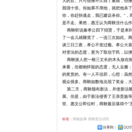
大的官。只可惜痤不久得了重病，但痤
我强十倍。你如果不用他，就把他杀了
你，你赶快逃走，我已建议杀你。”，
是不走。果然，惠王认为商鞅没什么
商鞅听说秦孝公四下招贤，于是来到
了一会儿就睡觉了，一连三次如此。商
谈三日三夜，孝公不觉过瘾。孝公大
对变法的态度，更为了取信于民，以
商鞅派人把一根三丈长的木头放在闹市
来看，但都抱怀疑的态度，无人去搬
的奖赏的。有一人不信邪，心想：虽
观众很多。商鞅如数地兑现了奖金，
第二天，商鞅颁布新法，并使新法顺
展。但是，由于新法侵害了王亲贵族
世、惠文公即位时，商鞅最后落得个“
标签：
商鞅故事
商鞅变法试民
分享到：
QQ