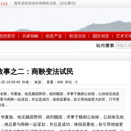
13天
思想星空
兵家韬略
创意产业
联谊活动
园区浏览
艺术天
故事之二：商鞅变法试民
-30 19:59:49 作者： 来源： 查看：
469
评论：
0
名鞅，华夏族。他见魏国势弱，就到魏国，求事于魏相公叔痤，公叔痤见他是
要与商鞅一起谋划，并总是成功，痤很器重他，欲引荐他做更大的官。只可惜
...
华夏族。他见魏国势弱，就到魏国，求事于魏相公叔痤，公叔痤见他
事，痤总要与商鞅一起谋划，并总是成功，痤很器重他，欲引荐他做更