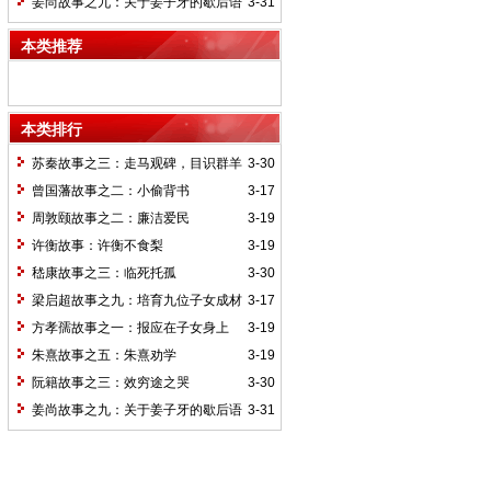
姜尚故事之九：关于姜子牙的歇后语
3-31
本类推荐
本类排行
苏秦故事之三：走马观碑，目识群羊
3-30
曾国藩故事之二：小偷背书
3-17
周敦颐故事之二：廉洁爱民
3-19
许衡故事：许衡不食梨
3-19
嵇康故事之三：临死托孤
3-30
梁启超故事之九：培育九位子女成材
3-17
的神奇“小妾”——王桂荃
方孝孺故事之一：报应在子女身上
3-19
朱熹故事之五：朱熹劝学
3-19
阮籍故事之三：效穷途之哭
3-30
姜尚故事之九：关于姜子牙的歇后语
3-31