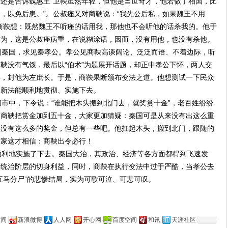
还是告诉魏惠王“卫鞅虽然年轻，但他是当世奇才，他若做了相国，比
，以免后患。”。公叔痤又对商鞅说：“我先公后私，如果魏王不用
商鞅想：既然魏王不听痤的话用我，那他也不会听他的话杀我的。他于
作为，这是公叔痤病重，在说糊涂话，因而，没有用他，也没有杀他。
秦国，求见秦孝公。孝公见商鞅高谈阔论、泛泛而语、不着边际，听
鞅没有气馁，最后以“伯术”为题展开话题，却正中孝公下怀，两人交
喜，封他为左庶长。于是，商鞅果断颁布变法之道。他想测试一下民众
便新法能顺利地贯彻、实施下去。
中，下令说：“谁能把木头搬到北门去，就奖赏十金”，老百姓纷纷
；商鞅把赏金加到五十金，大家更加猜疑：秦国可是从来没有出这么重
然没有这么多的奖金，但总有一些吧。他扛起木头，搬到北门，跟随的
大家这才相信：商鞅出令必行！
利地实施了下去。秦国大治，其政治、经济等各方面都得到飞速发
等统治阶层的切身利益，同时，商鞅在执行变法中过于严酷，当孝公去
五马分尸”的悲惨结局，实为可歌可泣、可悲可叹。
空间
新浪微博
人人网
开心网
百度空间
和讯
天涯社区