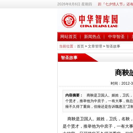
2026年8月6日 星期四
距『七夕情人节』还有
网站首页
新闻热点
中华智圣
当前位置：
首页
>
文章管理
>
智圣故事
智圣故事
商鞅
时间：2012-3
内容摘要：
商鞅是卫国人。姬姓，卫氏，
个贤才，推举他为中庶子，一有大事，痤总
痤不久得了重病，但痤还是告诉魏惠王“卫鞅虽
商鞅是卫国人。姬姓，卫氏，名鞅，
是个贤才，推举他为中庶子，一有大