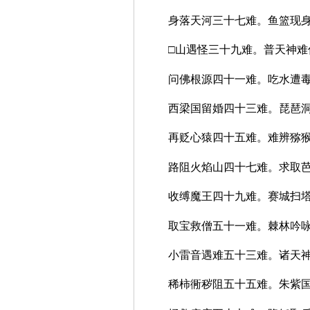
身落天河三十七难。鱼篮
□山遇怪三十九难。普天
问佛根源四十一难。吃水
西梁国留婚四十三难。琵
再贬心猿四十五难。难辨
路阻火焰山四十七难。求
收缚魔王四十九难。赛城
取宝救僧五十一难。棘林
小雷音遇难五十三难。诸
稀柿衕秽阻五十五难。朱