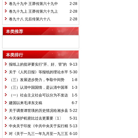
卷九十九中 王莽传第六十九中
2-28
卷九十九上 王莽传第六十九上
2-28
卷九十八 元后传第六十八
2-28
本类推荐
本类排行
报纸上的批评要实行“开、好、管”的
9-13
方针*
关于《人民日报》等报纸的理论水平
5-30
的批语〔1〕
（三）发展进步势力，争取中间势
1-8
力，孤立顽固势力
（三）认清中国国情，是认清中国革
1-3
命一切问题的基本依据
（一）社会主义社会可以分为不发达
1-5
和比较发达两个阶段
建国以来毛泽东文稿
6-7
关于调查谭世瑛的历史情况给湘乡县
5-22
委的信和给谭世瑛的复信
今天保护机密比过去更重要〔1〕
5-31
中央关于印发《中共中央关于实行精
5-13
兵简政、增产节约、反对贪污、反对浪费
对《关于一九三一年九月至一九三五
6-10