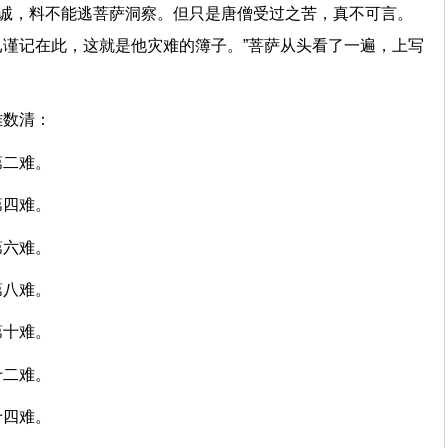
志诚，料不能逃菩萨洞察。但只是唐僧受过之苦，真不可言。
谨记在此，这就是他灾难的簿子。”菩萨从头看了一遍，上写
僧难数清：
杀第二难。
冤第四难。
坑第六难。
头第八难。
烧第十难。
戒十二难。
吉十四难。