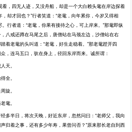
观看，四无人迹，又没舟船，却是一个大白赖头鼋在岸边探着
年，却才回也？”行者笑道：“老鼋，向年累你，今岁又得相
尽。行者道：“老鼋，你果有接待之心，可上岸来。”那鼋即纵
身，八戒还蹲在马尾之后，唐僧站在马颈左边，沙僧站在右
踏着老鼋的头叫道：“老鼋，好生走稳着。”那老鼋蹬开四
四众，连马五口，驮在身上，径回东岸而来。诚所谓：
退识人天。
因始得全。
转任周旋。
元遇老鼋。
经多半日，将次天晚，好近东岸，忽然问曰：“老师父，我向
声归着之事，还有多少年寿，果曾问否？”原来那长老自到西