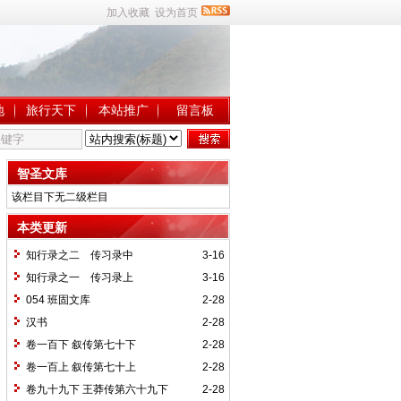
加入收藏
设为首页
地
旅行天下
本站推广
留言板
智圣文库
该栏目下无二级栏目
本类更新
知行录之二 传习录中
3-16
知行录之一 传习录上
3-16
054 班固文库
2-28
汉书
2-28
卷一百下 叙传第七十下
2-28
卷一百上 叙传第七十上
2-28
卷九十九下 王莽传第六十九下
2-28