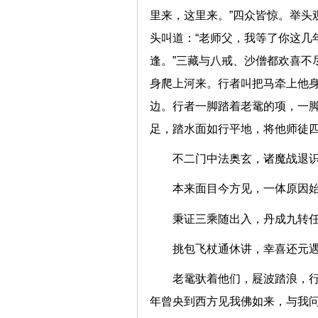
里来，这里来。”四众皆惊。举头
头叫道：“老师父，我等了你这几
逢。”三藏与八戒、沙僧都欢喜不
身爬上河来。行者叫把马牵上他
边。行者一脚踏着老鼋的项，一脚
足，踏水面如行平地，将他师徒
不二门中法奥玄，诸魔战
本来面目今方见，一体原
秉证三乘随出入，丹成九
挑包飞杖通休讲，幸喜还
老鼋驮着他们，屣波踏浪，行
年曾央到西方见我佛如来，与我问