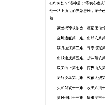
心行何如？”诸神道：“委实心虔
他一路上历过的灾愆患难，弟子已
着：
蒙差揭谛皈依旨，谨记唐
金蝉遭贬第一难。出胎几
满月抛江第三难。寻亲报
出城逢虎第五难。折从落
双叉岭上第七难。两界山
陡涧换马第九难。夜被火
失却袈裟十一难。收降八
黄风怪阻十三难。请求灵