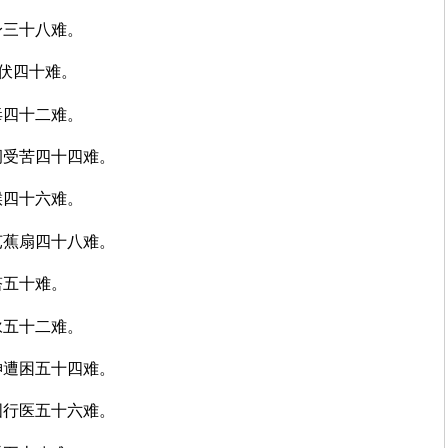
现身三十八难。
神难伏四十难。
遭毒四十二难。
琶洞受苦四十四难。
猕猴四十六难。
取芭蕉扇四十八难。
扫塔五十难。
吟咏五十二难。
天神遭困五十四难。
紫国行医五十六难。