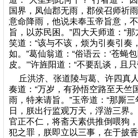
国界，凤仙郡无雨，郡侯召师祈
意命降雨，他说未奉玉帝旨意，
旨，以苏民困。”四大天师道：“那
笑道：“该与不该，烦为引奏引奏
如。”葛仙翁道：“俗语云：‘苍蝇
皮。’”许旌阳道：“不要乱谈，
丘洪济、张道陵与葛、许四真
奏道：“万岁，有孙悟空路至天竺
雨，特来请旨。”玉帝道：“那厮
日，朕出行监观万天，浮游三界
官正不仁，将斋天素供推倒喂狗
犯之罪，朕即立以三事，在于披