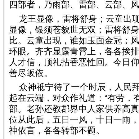
四部者，乃雨部、雷部、云部
龙王显像，雷将舒身；云童出
显像，银须苍貌世无双；雷将舒
比。云童出现，谁如玉面金冠；
环眼。齐齐显露青霄上，各各挨
人才信，顶礼拈香恶性回。今日
善尽皈依。
众神祗宁待了一个时辰，人民
起在云端，对众作礼道：“有劳，
部。老孙还教郡界中人家供养高
位从此后，五日一风，十日一雨，
神依言，各各转部不题。