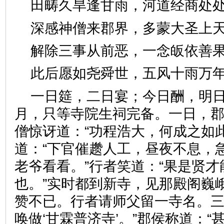
田畴久旱逢甘雨，河道经商
深感神僧来郡界，多蒙大圣
解除三事从前恶，一念皈依
此后愿如尧舜世，五风十雨
一日筵，二日宴；今日酬，明
月，只等寺院生祠完备。一日，
僧惊讶道：“功程浩大，何成之如
道：“下官催趱人工，昼夜不息，
老爷看看。”行者笑道：“果是贤
也。”实时都到新寺，见那殿阁巍
赞不已。行者请师父留一寺名。三
唤做‘甘霖普济寺’。”郡侯称道：“