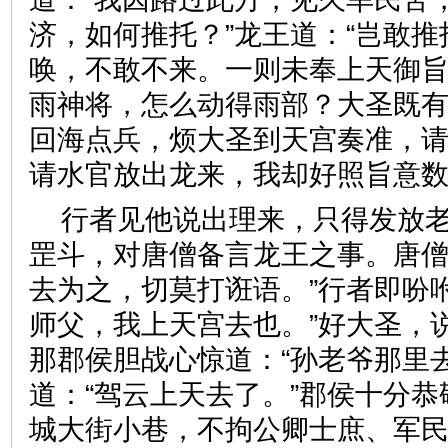
济，如何推托？”龙王道：“岂敢
唤，不敢不来。一则未奉上天御
雨神将，怎么动得雨部？大圣既
回海点兵，烦大圣到天宫奏准，
请水官放出龙来，我却好照旨
行者见他说出理来，只得发放
罡斗，对唐僧备言龙王之事。唐僧
去为之，切莫打诳语。”行者即吩
师父，我上天宫去也。”好大圣，
那郡侯胆战心惊道：“孙老爷那里
道：“驾云上天去了。”郡侯十分
城大街小巷，不拘公卿士庶、军