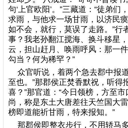
句‘上官欧阳’。”三藏道：“徒弟
求雨，与他求一场甘雨，以济民
如不会，就行，莫误了走路。”行
事？我老孙翻江搅海、换斗移星
云，担山赶月、唤雨呼风：那一
勾当？何为稀罕？”
众官听说，着两个急去郡中报道
至也。”那郡侯正焚香默祝，听得
喜？”那官道：“今日领榜，方至
尚，称是东土大唐差往天竺国大
榜即道能祈甘雨，特来报知。
那郡侯即整衣步行，不用轿马