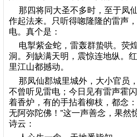
那四将同大圣不多时，至于凤
作起法来。只听得唿隆隆的雷声
电。真个是：
电掣紫金蛇，雷轰群蛰哄。荧
洞。列缺满天明，震惊连地纵。
里江山都撼动。
那凤仙郡城里城外，大小官员
不曾听见雷电；今日见有雷声霍
着香炉，有的手拈着柳枝，都念：
无阿弥陀佛！”这一声善念，果然
诗云：