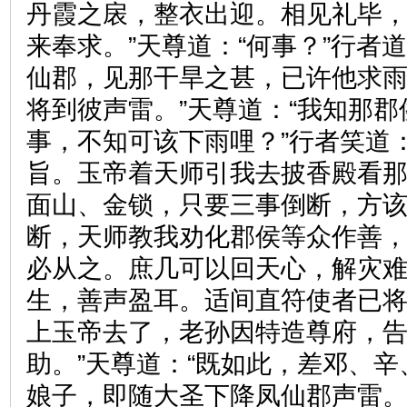
丹霞之扆，整衣出迎。相见礼毕，
来奉求。”天尊道：“何事？”行者
仙郡，见那干旱之甚，已许他求
将到彼声雷。”天尊道：“我知那
事，不知可该下雨哩？”行者笑道
旨。玉帝着天师引我去披香殿看
面山、金锁，只要三事倒断，方
断，天师教我劝化郡侯等众作善
必从之。庶几可以回天心，解灾
生，善声盈耳。适间直符使者已
上玉帝去了，老孙因特造尊府，
助。”天尊道：“既如此，差邓、
娘子，即随大圣下降凤仙郡声