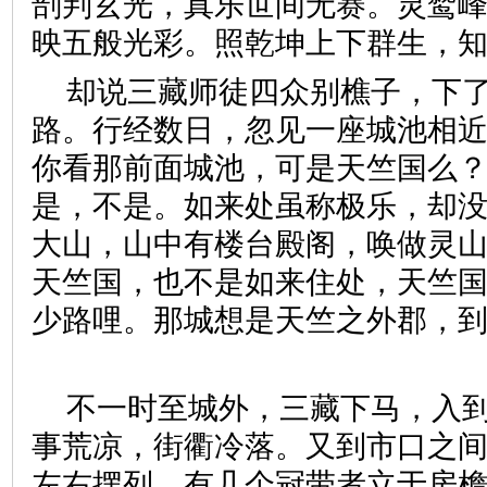
剖判玄光，真乐世间无赛。灵鹫
映五般光彩。照乾坤上下群生，
却说三藏师徒四众别樵子，下
路。行经数日，忽见一座城池相近
你看那前面城池，可是天竺国么？
是，不是。如来处虽称极乐，却
大山，山中有楼台殿阁，唤做灵
天竺国，也不是如来住处，天竺
少路哩。那城想是天竺之外郡，
不一时至城外，三藏下马，入
事荒凉，街衢冷落。又到市口之
左右摆列，有几个冠带者立于房