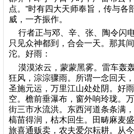
点。”时有四大天师奉旨，传与各
威，一齐振作。
行者正与邓、辛、张、陶令闪
只见众神都到，合会一天。那其
沱。好雨：
漠漠浓云，蒙蒙黑雾。雷车轰
狂风，淙淙骤雨。所谓一念回天
圣施元运，万里江山处处阴。好
空。檐前垂瀑布，窗外响玲珑。
街三市水流洪。东西河道条条满
槁苗得润，枯木回生。田畴麻麦
旅喜通贩卖，农夫爱尔耘耕。从