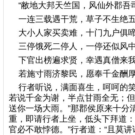
“敝地大邦天竺国，风仙外
一连三载遇干荒，草子不生
大小人家买卖难，十门九户
三停饿死二停人，一停还似
下官出榜遍求贤，幸遇真僧
若施寸雨济黎民，愿奉千金
行者听说，满面喜生，呵呵的笑
若说千金为谢，半点甘雨全无；
送你一场大雨。”那郡侯原来十分
重，即请行者上坐，低头下拜道：
官必不敢悖德。”行者道：“且莫