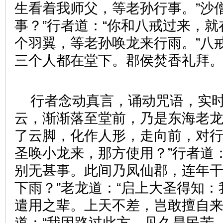
生看着我师父，等老孙行事。”沙
事？”行者道：“你和八戒过来，
个羽翼，等老孙唤龙来行雨。”八
三个人都在堂下。郡侯焚香礼拜
行者念动真言，诵动咒语，实
云，渐渐落至堂前，乃是东海老
了云脚，化作人形，走向前，对行
圣唤小龙来，那方使用？”行者道
别无甚事。此间乃凤仙郡，连年
下雨？”老龙道：“启上大圣得知
遣用之辈。上天不差，岂敢擅自来
道：“我因路过此方，见久旱民苦