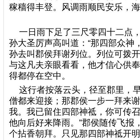
稼穑得丰登。风调雨顺民安乐，
一日雨下足了三尺零四十二点
孙大圣厉声高叫道：“那四部众神
孙去叫郡侯拜谢列位。列位可拨
与这凡夫亲眼看看，他才信心供奉
得都停在空中。
这行者按落云头，径至郡里，
僧都来迎接；那郡侯一步一拜来谢
我。我已留住四部神祗，你可传
他向后好来降雨。”郡侯随传飞报
个拈香朝拜。只见那四部神祗开