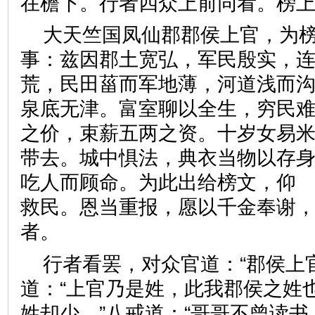
在檐下。行者四众上前同看。
大天竺国凤仙郡郡侯上官，为
事：兹因郡土宽弘，军民殷实，
荒，民田菑而军地薄，河道浅而
泉底无津。富室聊以全生，穷民
之价，束薪五两之资。十岁女易
带去。城中惧法，典衣当物以存
吃人而顾命。为此出给榜文，仰
救民。恩当重报，愿以千金奉谢
者。
行者看罢，对众官道：“郡侯上
道：“上官乃是姓，此我郡侯之姓也
姓却少。”八戒道：“哥哥不曾读