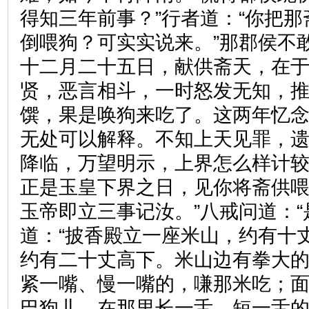
得知三年前事？”行者道：“你把
倒喂狗？可实实说来。”那郡侯不
十二月二十五日，献供斋天，在
贤，恶言相斗，一时怒发无知，
馔，果是唤狗来吃了。这两年忆
无处可以解释。不知上天见罪，
降临，万望明示，上界怎么样计较
正是玉皇下界之日，见你将斋供
玉帝即立三事记汝。”八戒问道：“
道：“披香殿立一座米山，约有十
约有二十丈高下。米山边有拳大
紧一嘴、慢一嘴的，嗛那米吃；
巴狗儿，在那里长一舌、短一舌