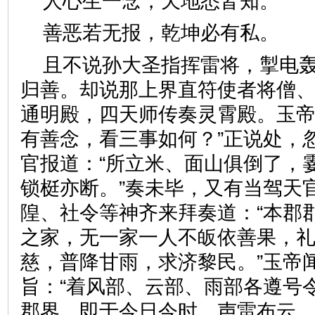
人心生一念，天地悉皆知
善恶若无报，乾坤必有私
且不说孙大圣指挥雷将，掣电
归善。却说那上界直符使者将僧
通明殿，四天师传奏灵霄殿。玉帝
有善念，看三事如何？”正说处，
官报道：“所立米、面山俱倒了，
锁梃亦断。”奏未毕，又有当驾天
隍、社令等神齐来拜奏道：“本郡
之家，无一家一人不皈依善果，
慈，普降甘雨，求济黎民。”玉帝
旨：“着风部、云部、雨部各遵号
郡界，即于今日今时，声雷布云