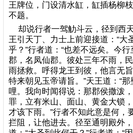
王牌位，门设清水缸，缸插杨柳
不题。
却说行者一驾觔斗云，径到西
王引天丁、力士上前迎接道：“大
乎？”行者道：“也差不远矣。今
郡，名凤仙郡。彼处三年不雨，
雨拯救。呼得龙王到彼，他言无
特来朝见玉帝请旨。”天王道：“
哩。我向时闻得说：那郡侯撒泼
罪，立有米山、面山、黄金大锁
才该下雨。”行者不知此意是何，
拦阻，让他进去。径至通明殿外
道：“大圣到此何干？”行者道：“