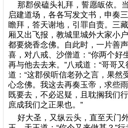
那郡侯磕头礼拜，誓愿皈依。
启建道场，各各写发文书，申奏
瞻拜，答天谢地，引罪自责。三
厢又出飞报，教城里城外大家小
都要烧香念佛。自此时，一片善
喜，对八戒、沙僧道：“你两个好
再与他去去来。”八戒道：“哥哥又
道：“这郡侯听信老孙之言，果然
心念佛。我这去再奏玉帝，求些雨
既要去，不必迟疑，且耽搁我们
庶成我们之正果也。”
好大圣，又纵云头，直至天门
王。天王道：“你今又来做甚？”行