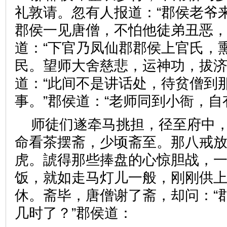
礼敦请。忽有人报道：“郡侯老爷
郡侯一见唐僧，不怕他徒弟丑恶
道：“下官乃凤仙郡郡侯上官氏，
民。望师大舍慈悲，运神功，拔济
道：“此间不是讲话处，待贫僧到
事。”郡侯道：“老师同到小衙
师徒们遂牵马挑担，径至府中
命看茶摆斋，少顷斋至。那八戒
虎。諕得那些捧盘的心惊胆战，
饭，就如走马灯儿一般，刚刚供
休。斋毕，唐僧谢了斋，却问：“
几时了？”郡侯道：