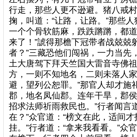
行走，那些人更不逊避。猪八戒
掬，叫道：“让路，让路。”那些
一个个骨软筋麻，跌跌蹡蹡，都道
来了！”諕得那檐下冠带者战兢兢
者？”三藏恐他们闯祸，一力当先
土大唐驾下拜天竺国大雷音寺佛
方，一则不知地名，二则未落人
避，望列公恕罪。”那官人却才施
郡，地名凤仙郡。连年干旱，郡
招求法师祈雨救民也。”行者闻言
在？”众官道：“榜文在此，适间
挂。”行者道：“拿来我看看。”众