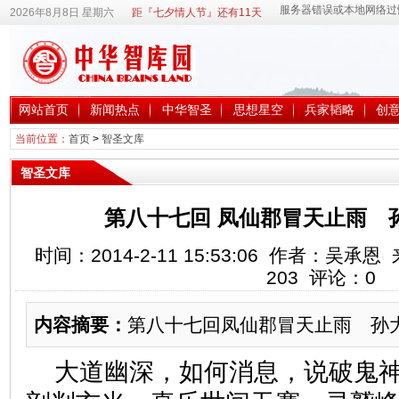
2026年8月8日 星期六
距『七夕情人节』还有11天
网站首页
新闻热点
中华智圣
思想星空
兵家韬略
创
当前位置：
首页
>
智圣文库
智圣文库
第八十七回 凤仙郡冒天止雨 
时间：2014-2-11 15:53:06 作者：吴
203
评论：
0
内容摘要：
第八十七回凤仙郡冒天止雨 孙
大道幽深，如何消息，说破鬼