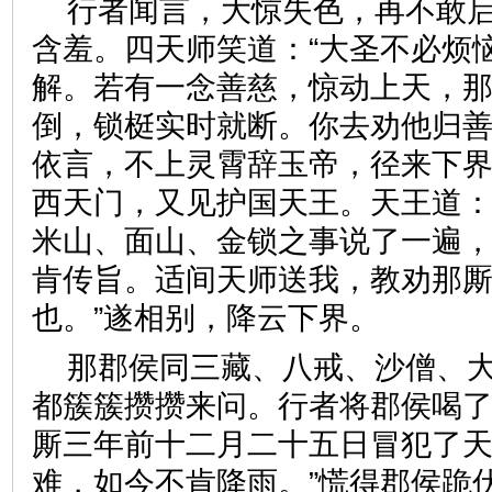
行者闻言，大惊失色，再不敢
含羞。四天师笑道：“大圣不必烦
解。若有一念善慈，惊动上天，
倒，锁梃实时就断。你去劝他归善
依言，不上灵霄辞玉帝，径来下
西天门，又见护国天王。天王道：
米山、面山、金锁之事说了一遍，
肯传旨。适间天师送我，教劝那
也。”遂相别，降云下界。
那郡侯同三藏、八戒、沙僧、
都簇簇攒攒来问。行者将郡侯喝了
厮三年前十二月二十五日冒犯了
难，如今不肯降雨。”慌得郡侯跪