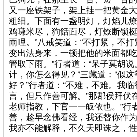
又一座铁架子，架上挂一把黄金
粗细。下面有一盏明灯，灯焰儿
鸡嗛米尽，狗餂面尽，灯燎断锁
雨哩。”八戒笑道：“不打紧，不
变出法身来，一顿把他的米面都
管取下雨。”行者道：“呆子莫胡
计，你怎么得见？”三藏道：“似
好？”行者道：“不难，不难。我
言，但只作善可解。”那郡侯拜伏
老师指教，下官一一皈依也。”行
善，趁早念佛看经，我还替你作
我亦不能解释，不久天即诛之