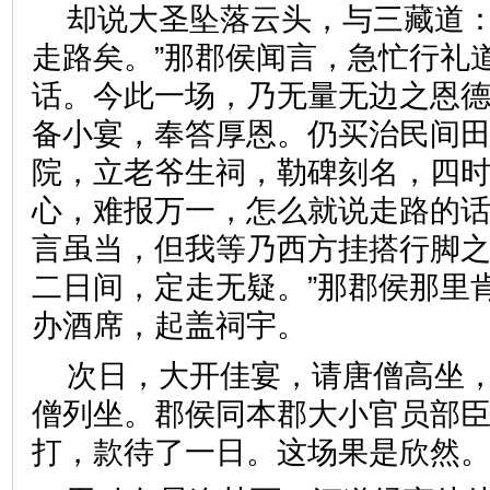
却说大圣坠落云头，与三藏道：
走路矣。”那郡侯闻言，急忙行礼
话。今此一场，乃无量无边之恩
备小宴，奉答厚恩。仍买治民间
院，立老爷生祠，勒碑刻名，四
心，难报万一，怎么就说走路的话
言虽当，但我等乃西方挂搭行脚
二日间，定走无疑。”那郡侯那里
办酒席，起盖祠宇。
次日，大开佳宴，请唐僧高坐
僧列坐。郡侯同本郡大小官员部
打，款待了一日。这场果是欣