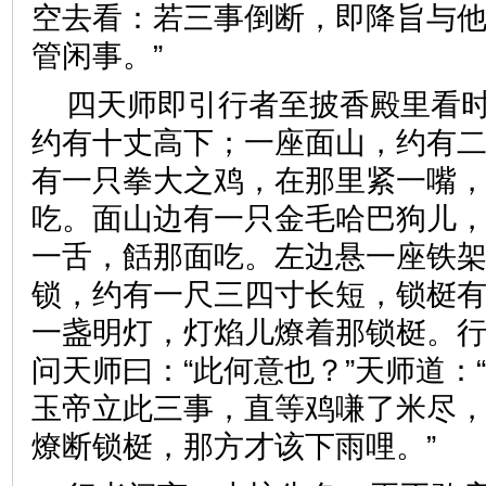
空去看：若三事倒断，即降旨与
管闲事。”
四天师即引行者至披香殿里看
约有十丈高下；一座面山，约有
有一只拳大之鸡，在那里紧一嘴
吃。面山边有一只金毛哈巴狗儿
一舌，餂那面吃。左边悬一座铁
锁，约有一尺三四寸长短，锁梃
一盏明灯，灯焰儿燎着那锁梃。
问天师曰：“此何意也？”天师道：
玉帝立此三事，直等鸡嗛了米尽
燎断锁梃，那方才该下雨哩。